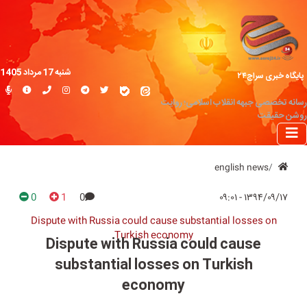
شنبه 17 مرداد 1405
پایگاه خبری سراج۲۴
رسانه تخصصی جبهه انقلاب اسلامی؛ روایت
روشن حقیقت
english news
0
1
0
۱۳۹۴/۰۹/۱۷ - ۰۹:۰۱
Dispute with Russia could cause substantial losses on
Turkish economy
Dispute with Russia could cause
substantial losses on Turkish
economy