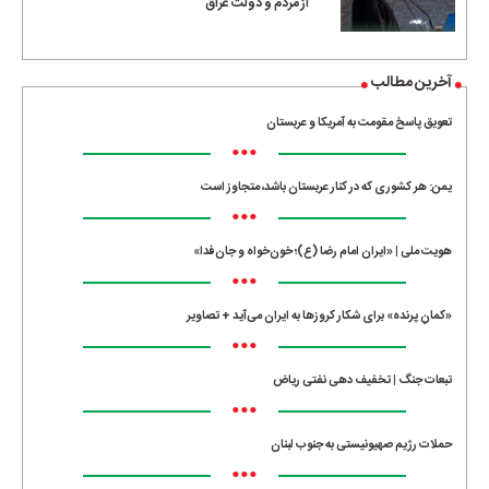
از مردم و دولت عراق
آخرین مطالب
تعویق پاسخ مقومت به آمریکا و عربستان
•••
یمن: هر کشوری که در کنار عربستان باشد، متجاوز است
•••
هویت ملی | «ایران امام رضا (ع)؛ خون‌خواه و جان‌فدا»
•••
«کمانِ پرنده» برای شکار کروزها به ایران می‌آید + تصاویر
•••
تبعات جنگ | تخفیف دهی نفتی ریاض
•••
حملات رژیم صهیونیستی به جنوب لبنان
•••