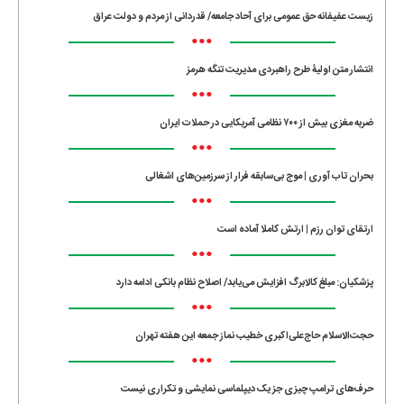
زیست عفیفانه حق عمومی برای آحاد جامعه/ قدردانی از مردم و دولت عراق
•••
انتشار متن اولیۀ طرح راهبردی مدیریت تنگه هرمز
•••
ضربه مغزی بیش از ۷۰۰ نظامی آمریکایی در حملات ایران
•••
بحران تاب آوری | موج بی‌سابقه فرار از سرزمین‌های اشغالی
•••
ارتقای توان رزم | ارتش کاملا آماده است
•••
پزشکیان: مبلغ کالابرگ افزایش می‌یابد/ اصلاح نظام بانکی ادامه دارد
•••
حجت‌الاسلام حاج‌علی‌اکبری خطیب نماز جمعه این هفته تهران
•••
حرف‌های ترامپ چیزی جز یک دیپلماسی نمایشی و تکراری نیست