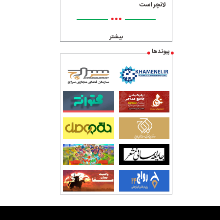
لانچر است
•••
بیشتر
پیوندها