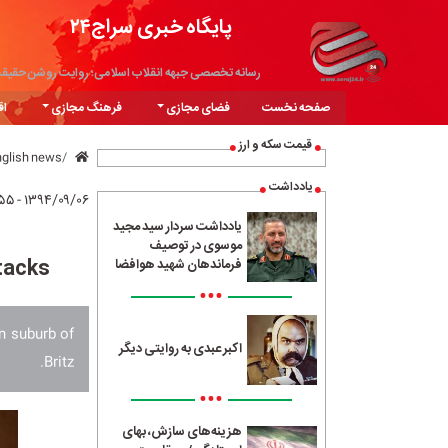
پایگاه خبری سراج۲۴
رسانه تخصصی جبهه انقلاب اسلامی؛ روایت روشن حقیق
صفحه نخست
فضای مجازی
فرهنگ مجازی
اق
قیمت سکه و ارز
nglish news
یادداشت
۱۳۹۴/۰۹/۰۶ - ۱۴:۵۵
یادداشت سردار سید مجید
موسوی در توصیف
tacks
فرماندهان شهید هوافضا
•••
rn suburb of
اکبر عبدی به روایتی دیگر
Britz.
•••
هزینه‌های سازش، بهای