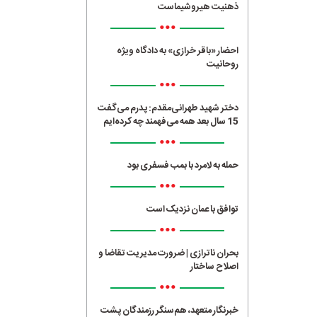
ذهنیت هیروشیماست
•••
احضار «باقر خرازی» به دادگاه ویژه
روحانیت
•••
دختر شهید طهرانی‌مقدم: پدرم می‌گفت
15 سال بعد همه می‌فهمند چه کرده‌ایم
•••
حمله به لامرد با بمب فسفری بود
•••
توافق با عمان نزدیک است
•••
بحران ناترازی | ضرورت مدیریت تقاضا و
اصلاح ساختار
•••
خبرنگار متعهد، هم‌سنگر رزمندگان پشت