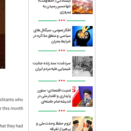
ایستادگی/ «مقاومت»
تنها مسیرِ رسیدن به
پیروزی
•••
افکار عمومی، سیگنال‌های
سیاسی و منطق مذاکره در
شرایط بحران
•••
سردشت؛ سند زنده جنایت
شیمیایی علیه مردم ایران
•••
امنیت اقتصادی؛ ستون
پایداری و اقتدار ملی در
ilitants who
اندیشه امام خامنه‌ای
r this month.
•••
لزوم حفظ وحدت ملی و
hat they had
پرهیز از تفرقه