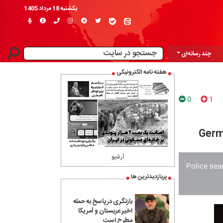
یکشنبه 18 مرداد 1405
چند رسانه‌ای
هفته نامه الکترونیکی
0
1
Germ
آرشیو
Police sear
پربازدیدترین ها
بازنگری در پاسخ به حمله
اخیر عربستان و آمریکا
مطرح است