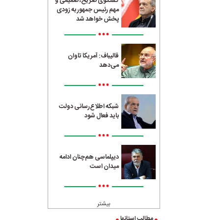
گفتگوی صریح، صمیمی و
مهم رئیس جمهور به زودی
پخش خواهد شد
•••
قالیباف: آمریکا تاوان
می‌دهد
•••
شبکه اطلاع‌رسانی دولت
باید فعال شود
•••
دیپلماسی هم‌چنان ادامه
میدان است
•••
بیشتر
مطالب استانها