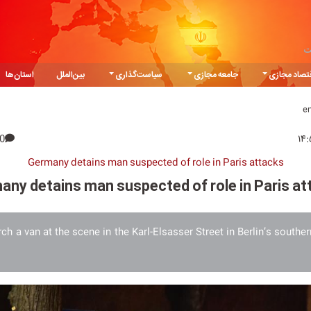
ت
تصاد مجازی
جامعه مجازی
سیاست‌گذاری
بین‌الملل
استان‌ها
e
0
Germany detains man suspected of role in Paris attacks
any detains man suspected of role in Paris at
ch a van at the scene in the Karl-Elsasser Street in Berlin’s southe