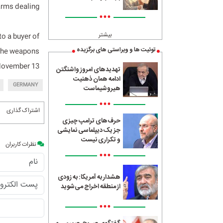
rms dealing.
•••
بیشتر
to a buyer of
توئیت ها و ویراستی های برگزیده
 the weapons
 November 13.
تهدیدهای امروز واشنگتن
ادامه همان ذهنیت
GERMANY
هیروشیماست
•••
اشتراک گذاری
حرف‌های ترامپ چیزی
جز یک دیپلماسی نمایشی
و تکراری نیست
نظرات کاربران
•••
هشدار به آمریکا: به زودی
از منطقه اخراج می‌شوید
•••