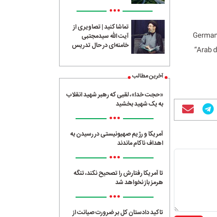
•••
تماشا کنید | تصاویری از
German 
آیت الله سیدمجتبی
خامنه‌ای در حال تدریس
“Arab 
آخرین مطالب
«حجت خدا»، لقبی که رهبر شهید انقلاب
به یک شهید بخشید
•••
آمریکا و رژیم صهیونیستی در رسیدن به
اهداف ناکام ماندند
•••
تا آمریکا رفتارش را تصحیح نکند، تنگه
هرمز باز نخواهد شد
•••
تاکید دادستان کل بر ضرورت صیانت از