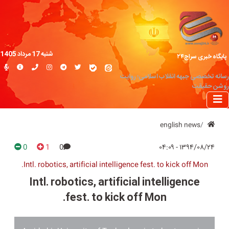
شنبه 17 مرداد 1405
پایگاه خبری سراج۲۴
رسانه تخصصی جبهه انقلاب اسلامی؛ روایت
روشن حقیقت
english news
0
1
0
۱۳۹۴/۰۸/۲۴ - ۰۴:۰۹
Intl. robotics, artificial intelligence fest. to kick off Mon.
Intl. robotics, artificial intelligence
fest. to kick off Mon.