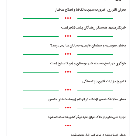
بحران ناترازی | ضرورت مدیریت تقاضا و اصلاح ساختار
•••
خبرنگار متعهد، هم‌سنگر رزمندگان پشت لانچر است
•••
پخش «موسی» و «سلمان فارسی» به پایان سال می رسد؟
•••
بازنگری در پاسخ به حمله اخیر عربستان و آمریکا مطرح است
•••
تشریح جزئیات قانون بازنشستگی
•••
نقش «کلاهک نفس اژدها» در انهدام زیرساخت‌های دشمن
•••
اجازه نمی‌دهیم از خاک عراق علیه دیگر کشورها استفاده شود
•••
جهان اسلام باید در برابر اسرائیل متحد شود