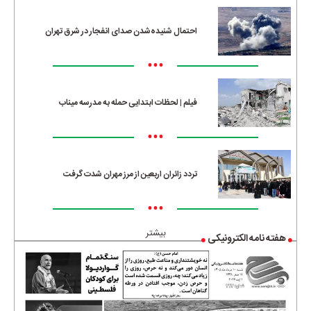
احتمال شنیده‌شدن صدای انفجار در شرق تهران
•••
فیلم | لحظات ابتدایی حمله به مدرسه میناب
•••
تردد زائران اربعین از مرز مهران شدت گرفت
•••
بیشتر
هفته نامه الکترونیکی