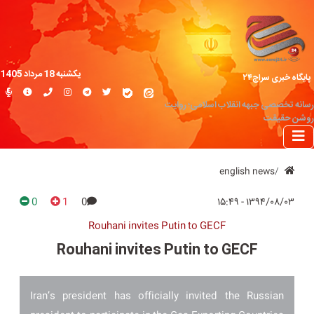
یکشنبه 18 مرداد 1405
پایگاه خبری سراج۲۴
رسانه تخصصی جبهه انقلاب اسلامی؛ روایت
روشن حقیقت
english news
0
1
0
۱۳۹۴/۰۸/۰۳ - ۱۵:۴۹
Rouhani invites Putin to GECF
Rouhani invites Putin to GECF
Iran’s president has officially invited the Russian