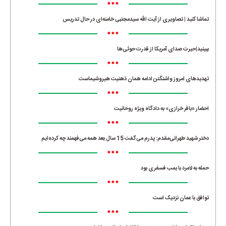
•••
تماشا کنید | تصاویری از آیت الله سیدمجتبی خامنه‌ای در حال تدریس
•••
ببینید|حیرت صدای آمریکا از قدرت حوثی‌ها
•••
تهدیدهای امروز واشنگتن ادامه همان ذهنیت هیروشیماست
•••
احضار «باقر خرازی» به دادگاه ویژه روحانیت
•••
دختر شهید طهرانی‌مقدم: پدرم می‌گفت 15 سال بعد همه می‌فهمند چه کرده‌ایم
•••
حمله به لامرد با بمب فسفری بود
•••
توافق با عمان نزدیک است
•••