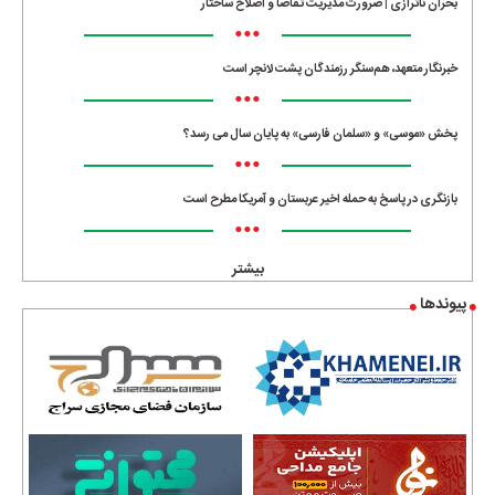
بحران ناترازی | ضرورت مدیریت تقاضا و اصلاح ساختار
•••
خبرنگار متعهد، هم‌سنگر رزمندگان پشت لانچر است
•••
پخش «موسی» و «سلمان فارسی» به پایان سال می رسد؟
•••
بازنگری در پاسخ به حمله اخیر عربستان و آمریکا مطرح است
•••
بیشتر
پیوندها