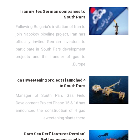
Iran invites German companies to
South Pars
Following Bulgaria’s invitation of Iran to
join Nabokov pipeline project, Iran has
officially invited German investors to
participate in South Pars development
projects and the transfer of gas to
Europe.
4 gas sweetening projects launched
in South Pars
Manager of South Pars Gas Field
Development Project Phase 15 & 16 has
announced the construction of 4 gas
sweetening plants there.
‘Pars Sea Perl’ features Persian
Gulf indigenous culture