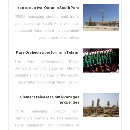
Iran to outrival Qatar in South Pars
PSEEZ managing director said Iran’s
gas harvest at South Pars will have
surpassed Qatar before the incumbent
government leaves office.
Pars Orchestra performs in Tehran
The Pars Contemporary Music
Orchestra went on stage at Tehran’s
Vahdat Hall on Thursday, on the second
day of International Fajr Music Festival.
Siemens releases South Pars gas
properties
POGC managing director said
Germany’s Siemens AG has released
some equipment and properties of