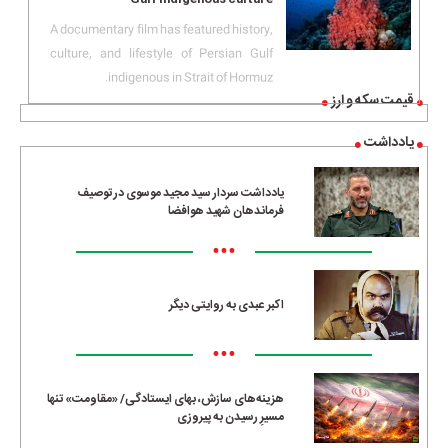
A documentary film has featured history,
culture, and lifestyle of Persian Gulf
indigenous in Strait of Hormuz.
قیمت سکه و ارز
یادداشت
یادداشت سردار سید مجید موسوی در توصیف
فرماندهان شهید هوافضا
•••
اکبر عبدی به روایتی دیگر
•••
هزینه‌های سازش، بهای ایستادگی/ «مقاومت» تنها
مسیرِ رسیدن به پیروزی