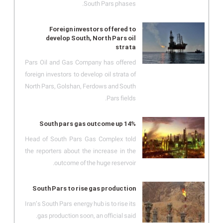
South Pars phases.
Foreign investors offered to
develop South, North Pars oil
strata
Pars Oil and Gas Company has offered
foreign investors to develop oil strata of
North Pars, Golshan, Ferdows and South
Pars fields.
South pars gas outcome up 14%
Head of South Pars Gas Complex told
the reporters about the increase in the
outcome of the huge reservoir.
South Pars to rise gas production
Iran’s South Pars energy hub is to rise its
gas production soon, an official said.