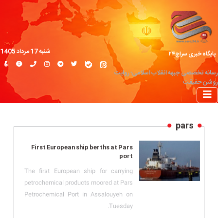
شنبه 17 مرداد 1405
پایگاه خبری سراج۲۴
رسانه تخصصی جبهه انقلاب اسلامی؛ روایت
روشن حقیقت
pars
First European ship berths at Pars
port
The first European ship for carrying
petrochemical products moored at Pars
Petrochemical Port in Assalouyeh on
Tuesday.