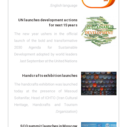
English language.
UN launches development actions
for next 15 years
The new year ushers in the official
launch of the bold and transformative
2030 Agenda for Sustainable
Development adopted by world leaders
last September at the United Nations.
Handcrafts exhibition launches
The handcrafts exhibition was launched
today at the presence of Masoud
Soltanifar, Head of ICHTO (Iran Cultural
Heritage, Handcrafts and Tourism
Organization).
SCO summit launches in Moscow