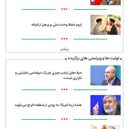
•••
لزوم حفظ وحدت ملی و پرهیز از تفرقه
•••
بیشتر
توئیت ها و ویراستی های برگزیده
حرف‌های ترامپ چیزی جز یک دیپلماسی نمایشی و
تکراری نیست
•••
هشدار به آمریکا: به زودی از منطقه اخراج می‌شوید
•••