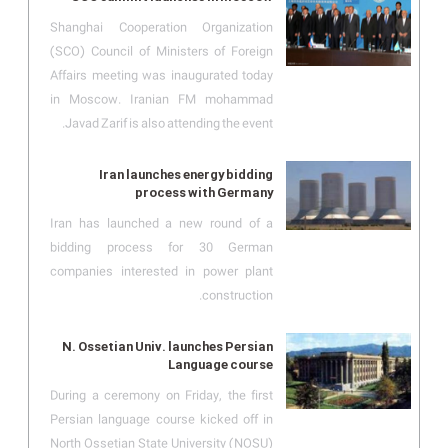
Shanghai Cooperation Organization
(SCO) Council of Ministers of Foreign
Affairs meeting was inaugurated today
in Moscow. Iranian FM mohammad
Javad Zarif is also attending the event.
Iran launches energy bidding
process with Germany
Iran has launched a new round of a
bidding process for 30 German
companies interested in power plant
construction.
N. Ossetian Univ. launches Persian
Language course
During a ceremony on Friday, the first
Persian language course kicked off in
North Ossetian State University (NOSU)