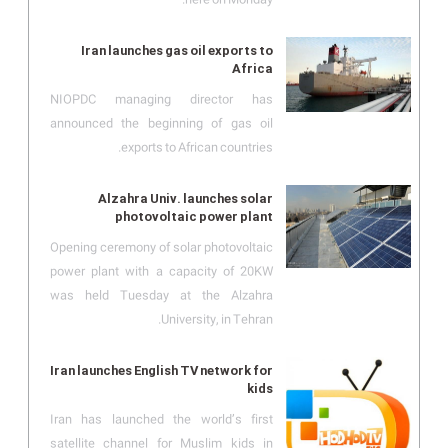
Iran launches gas oil exports to
Africa
NIOPDC managing director has
announced the beginning of gas oil
exports to African countries.
Alzahra Univ. launches solar
photovoltaic power plant
Opening ceremony of solar photovoltaic
power plant with a capacity of 20KW
was held Tuesday at the Alzahra
University, in Tehran.
Iran launches English TV network for
kids
Iran has launched the world’s first
satellite channel for Muslim kids in