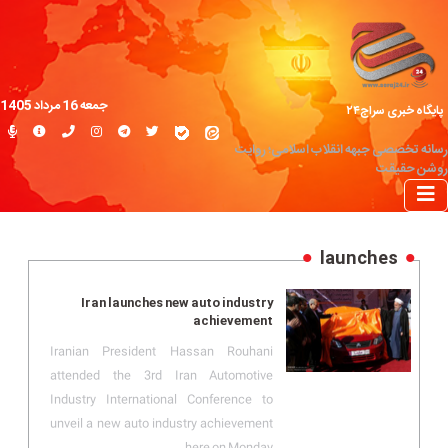
جمعه 16 مرداد 1405
پایگاه خبری سراج۲۴
رسانه تخصصی جبهه انقلاب اسلامی؛ روایت
روشن حقیقت
launches
Iran launches new auto industry
achievement
Iranian President Hassan Rouhani
attended the 3rd Iran Automotive
Industry International Conference to
unveil a new auto industry achievement
here on Monday.