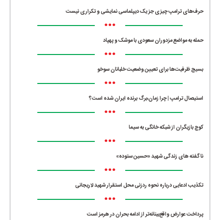
حرف‌های ترامپ چیزی جز یک دیپلماسی نمایشی و تکراری نیست
•••
حمله به مواضع مزدوران سعودی با موشک و پهپاد
•••
بسیج ظرفیت‌ها برای تعیین وضعیت خلبانان سوخو
•••
استیصال ترامپ | چرا زمان،برگ برنده ایران شده است؟
•••
کوچ بازیگران از شبکه خانگی به سیما
•••
ناگفته های زندگی شهید «حسین ستوده»
•••
تکذیب ادعایی درباره نحوه ردزنی محل استقرار شهید لاریجانی
•••
پرداخت عوارض واقع‌بینانه‌تر از ادامه بحران در هرمز است