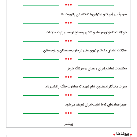
•••
سردرگمی آمریکا و اوکراین با ته کشیدن پاتریوت ها
•••
بازداشت ۲۱ مزدور موساد و ۴ شرور مسلح توسط وزارت اطلاعات
•••
هلاکت اعضای یک تیم تروریستی در جنوب سیستان و بلوچستان
•••
مختصات تفاهم ایران و عمان بر سر تنگه هرمز
•••
میراث ماندگار | دستاورد امام شهید که معادلات جنگ را تغییر داد
•••
هرمز؛ معادله‌ای که با امنیت ایران تعریف می‌شود
•••
بیشتر
پیوندها