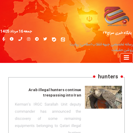
جمعه 16 مرداد 1405
پایگاه خبری سراج۲۴
رسانه تخصصی جبهه انقلاب اسلامی؛ روایت
روشن حقیقت
hunters
Arab illegal hunters continue
trespassing into Iran
Kerman’s IRGC Sarallah Unit deputy
commander has announced the
discovery of some remaining
equipments belonging to Qatari illegal
hunters.