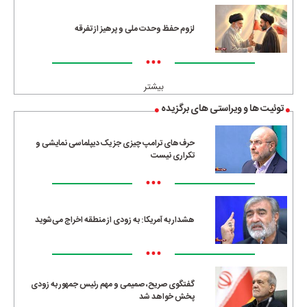
لزوم حفظ وحدت ملی و پرهیز از تفرقه
•••
بیشتر
توئیت ها و ویراستی های برگزیده
حرف‌های ترامپ چیزی جز یک دیپلماسی نمایشی و
تکراری نیست
•••
هشدار به آمریکا: به زودی از منطقه اخراج می‌شوید
•••
گفتگوی صریح، صمیمی و مهم رئیس جمهور به زودی
پخش خواهد شد