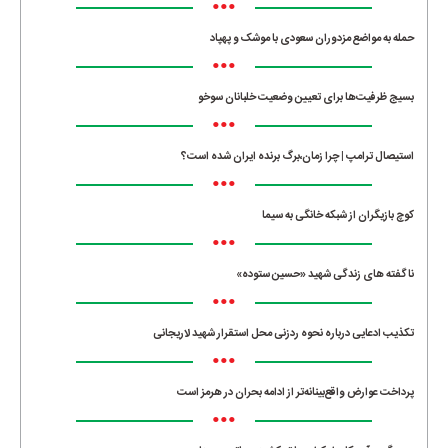
•••
حمله به مواضع مزدوران سعودی با موشک و پهپاد
•••
بسیج ظرفیت‌ها برای تعیین وضعیت خلبانان سوخو
•••
استیصال ترامپ | چرا زمان،برگ برنده ایران شده است؟
•••
کوچ بازیگران از شبکه خانگی به سیما
•••
ناگفته های زندگی شهید «حسین ستوده»
•••
تکذیب ادعایی درباره نحوه ردزنی محل استقرار شهید لاریجانی
•••
پرداخت عوارض واقع‌بینانه‌تر از ادامه بحران در هرمز است
•••