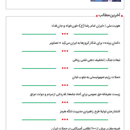
آخرین مطالب
هویت ملی | «ایران امام رضا (ع)؛ خون‌خواه و جان‌فدا»
•••
«کمانِ پرنده» برای شکار کروزها به ایران می‌آید + تصاویر
•••
تبعات جنگ | تخفیف دهی نفتی ریاض
•••
حملات رژیم صهیونیستی به جنوب لبنان
•••
زیست عفیفانه حق عمومی برای آحاد جامعه/ قدردانی از مردم و دولت عراق
•••
انتشار متن اولیۀ طرح راهبردی مدیریت تنگه هرمز
•••
ضربه مغزی بیش از ۷۰۰ نظامی آمریکایی در حملات ایران