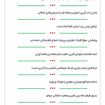
•••
بحران تاب آوری | موج بی‌سابقه فرار از سرزمین‌های اشغالی
•••
ارتقای توان رزم | ارتش کاملا آماده است
•••
پزشکیان: مبلغ کالابرگ افزایش می‌یابد/ اصلاح نظام بانکی ادامه دارد
•••
حجت‌الاسلام حاج‌علی‌اکبری خطیب نماز جمعه این هفته تهران
•••
حرف‌های ترامپ چیزی جز یک دیپلماسی نمایشی و تکراری نیست
•••
حمله به مواضع مزدوران سعودی با موشک و پهپاد
•••
بسیج ظرفیت‌ها برای تعیین وضعیت خلبانان سوخو
•••