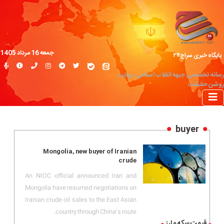
جمعه 16 مرداد 1405
پایگاه خبری سراج۲۴
رسانه تخصصی جبهه انقلاب اسلامی؛ روایت
روشن حقیقت
buyer
Mongolia, new buyer of Iranian
crude
An NIOC official announced Iran and
Mongolia have resumed negotiations on
Iranian crude oil sales to the East Asian
country through China’s route.
قیمت سکه و ارز