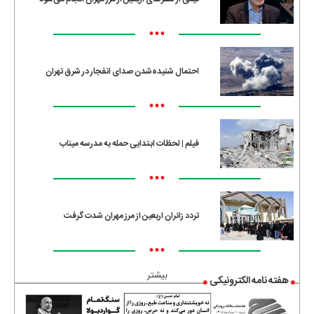
•••
احتمال شنیده‌شدن صدای انفجار در شرق تهران
•••
فیلم | لحظات ابتدایی حمله به مدرسه میناب
•••
تردد زائران اربعین از مرز مهران شدت گرفت
•••
بیشتر
هفته نامه الکترونیکی