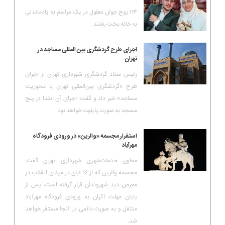
۱۱۴ زوج جوان معلول در یک مراسم به یادماندنی
به خانه بخت رفتند.
اجرای طرح گردشگری بین المللی مساجد در
تهران
رئیس ستاد گردشگری شهرداری تهران از اجرای
طرح «گردشگری بین‌المللی تهران با محوریت
مساجد» خبر داد و گفت: اجرای آن ابتدا در پنج
مسجد به صورت پایلوت خواهد بود.
استقرار مجسمه «والرین» در ورودی فرودگاه
مهرآباد
معاون خدمات‌شهری شهرداری تهران گفت:
مجسمه والرین که از ۱۶ آبان در میدان انقلاب در
معرض دید شهروندان قرار گرفته است، پس از
پایان مهلت اکران به ورودی فرودگاه مهرآباد
منتقل و به صورت دائمی در آنجا مستقر خواهد
شد.