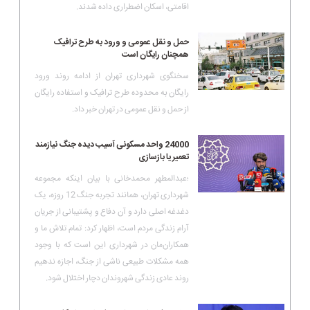
اقامتی، اسکان اضطراری داده شدند.
حمل و نقل عمومی و ورود به طرح ترافیک
همچنان رایگان است
سخنگوی شهرداری تهران از ادامه روند ورود
رایگان به محدوده طرح ترافیک و استفاده رایگان
از حمل و نقل عمومی در تهران خبر داد.
24000 واحد مسکونی آسیب دیده جنگ نیازمند
تعمیر یا بازسازی
؛عبدالمطهر محمدخانی با بیان اینکه مجموعه
شهرداری تهران، همانند تجربه جنگ 12 روزه، یک
دغدغه اصلی دارد و آن دفاع و پشتیبانی از جریان
آرام زندگی مردم است، اظهار کرد: تمام تلاش ما و
همکاران‌مان در شهرداری این است که با وجود
همه مشکلات طبیعی ناشی از جنگ، اجازه ندهیم
روند عادی زندگی شهروندان دچار اختلال شود.