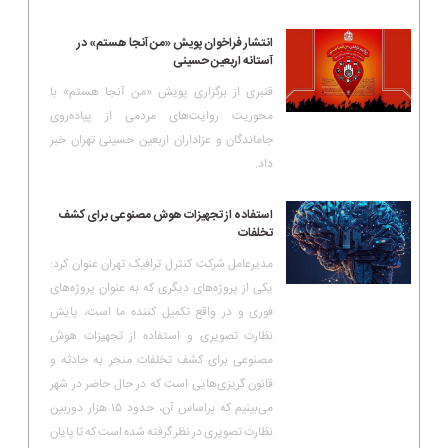
انتشار فراخوان پویش «من آنجا هستم» در
آستانه اربعین حسینی
قنبری از برگزاری پویش «من آنجا هستم» با
محوریت روایت‌های مردمی از پیاده‌روی
جاماندگان و عزاداران اربعین حسینی تهران خبر
داد.
استفاده از تجهیزات هوش مصنوعی برای کشف
تخلفات
مدیرعامل شرکت کنترل ترافیک تهران عنوان کرد:
یکی از پروژه‌های دیگری که به عنوان پروژه‌های
فوری و در واقع تکمیل کننده ما است، پایش
نظارت تصویری و استفاده از تجهیزات هوش
مصنوعی برای کشف تخلفات منجر به حادثه و
قانون گریزی‌هایی است که در حال حاضر در شهر
می‌بینیم که براساس آن، حدود ۱۵ هزار دوربین
نظارت تصویری در نظر گرفته شده است که تا پایان