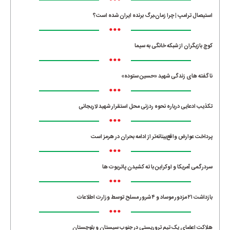
•••
استیصال ترامپ | چرا زمان،برگ برنده ایران شده است؟
•••
کوچ بازیگران از شبکه خانگی به سیما
•••
ناگفته های زندگی شهید «حسین ستوده»
•••
تکذیب ادعایی درباره نحوه ردزنی محل استقرار شهید لاریجانی
•••
پرداخت عوارض واقع‌بینانه‌تر از ادامه بحران در هرمز است
•••
سردرگمی آمریکا و اوکراین با ته کشیدن پاتریوت ها
•••
بازداشت ۲۱ مزدور موساد و ۴ شرور مسلح توسط وزارت اطلاعات
•••
هلاکت اعضای یک تیم تروریستی در جنوب سیستان و بلوچستان