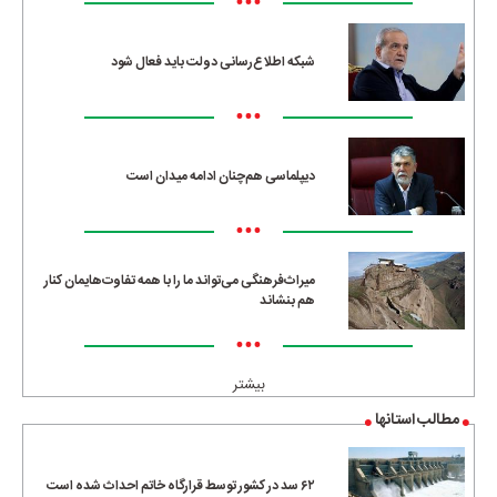
•••
شبکه اطلاع‌رسانی دولت باید فعال شود
•••
دیپلماسی هم‌چنان ادامه میدان است
•••
میراث‌فرهنگی می‌تواند ما را با همه تفاوت‌هایمان کنار
هم بنشاند
•••
بیشتر
مطالب استانها
۶۲ سد در کشور توسط قرارگاه خاتم احداث شده است