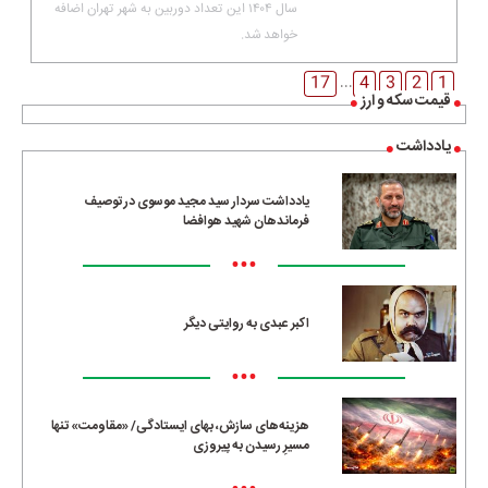
سال ۱۴۰۴ این تعداد دوربین به شهر تهران اضافه
خواهد شد.
17
4
3
2
1
...
قیمت سکه و ارز
یادداشت
یادداشت سردار سید مجید موسوی در توصیف
فرماندهان شهید هوافضا
•••
اکبر عبدی به روایتی دیگر
•••
هزینه‌های سازش، بهای ایستادگی/ «مقاومت» تنها
مسیرِ رسیدن به پیروزی