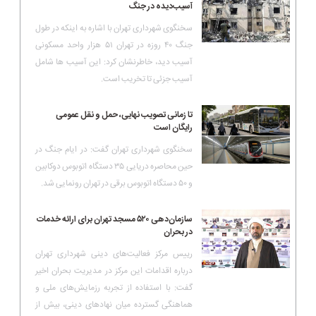
آسیب‌دیده در جنگ
سخنگوی شهرداری تهران با اشاره به اینکه در طول
جنگ ۴۰ روزه در تهران ۵۱ هزار واحد مسکونی
آسیب دید، خاطرنشان کرد: این آسیب ها شامل
آسیب جزئی تا تخریب است.
تا زمانی تصویب نهایی، حمل و نقل عمومی
رایگان است
سخنگوی شهرداری تهران گفت: در ایام جنگ در
حین محاصره دریایی ۳۵ دستگاه اتوبوس دوکابین
و ۵۰ دستگاه اتوبوس برقی در تهران رونمایی شد.
سازمان‌دهی ۵۲۰ مسجد تهران برای ارائه خدمات
در بحران
رییس مرکز فعالیت‌های دینی شهرداری تهران
درباره اقدامات این مرکز در مدیریت بحران اخیر
گفت: با استفاده از تجربه رزمایش‌های ملی و
هماهنگی گسترده میان نهادهای دینی، بیش از