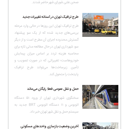
صحن علنی شورای شهر حاضر شدند.
طرح ترافیک تهران در آستانه تغییرات جدید
طرح ترافیک تهران این روزها در حالی وارد مرحله
بررسی‌های جدید شده که از یک سو پیشنهاد
گسترش محدوده اجرای آن مطرح است و از دیگر
سو، شهرداری تهران در حال مطالعه مدلی تازه برای
محاسبه هزینه تردد بر اساس میزان پیمایش
خودروهاست؛ تغییراتی که در صورت تصویب و
تأمین زیرساخت‌ها می‌تواند طرح ترافیک
پایتخت را متحول کند.
حمل و نقل عمومی فعلا رایگان می‌ماند
سخنگوی شهرداری تهران از ورود ۵۱ دستگاه
اتوبوس و ۱۱ دستگاه اتوبوس BRT جدید به
سیستم حمل و نقل شهر تهران خبر داد.
آخرین وضعیت بازسازی واحدهای مسکونی