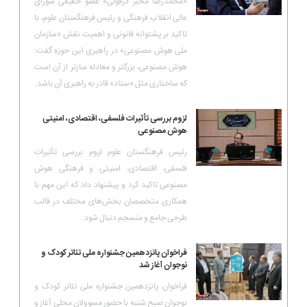
«محمدرضا مخبر دزفولی» عضو حقیقی شورای
عالی انقلاب فرهنگی و رئیس فرهنگستان علوم، با
تاکید بر پشتوانه قانونی و اهمیت نقش «سازمان
ملی هوش مصنوعی» در راهبری این حوزه گفت:
هوش مصنوعی، بزرگتر و معادله سازتر از آن است
که ساختاری مثل «ستاد» قادر به راهبری آن باشد.
لزوم بررسی تأثیرات فلسفی، اقتصادی، امنیتی
هوش مصنوعی
رئیس فرهنگستان علوم لزوم بررسی تأثیرات
فلسفی، اقتصادی، امنیتی و فرهنگی هوش
مصنوعی تاکید کرد و پیشنهاد داد که این مهم با
همکاری متخصصان بخش‌های مختلف در قالب
طرحی جامع و منسجم دنبال شود.
فراخوان پانزدهمین جشنواره ملی تئاتر کودک و
نوجوان آغاز شد
فراخوان پانزدهمین جشنواره ملی تئاتر کودک و
نوجوان صبح شنبه با حضور مسوولان محلی آغاز و