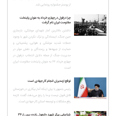
از پوستر جشنواره رونمایی شد.
چرا دزفول در چهارم خرداد به عنوان پایتخت
مقاومت ایران نام گرفت
داشتن بالاترین آمار شهدای موشکی، بازسازی
حین جنگ، ایستادگی و ترک نکردن شهر با وجود
حملات شدید موشکی و هوایی، پشتیبانی و
حمایت از جبهه‌ها و رزمندگان و نقش موثر در
مدیریت جنگ از جمله دلایل انتخاب دزفول در
چهارم خرداد ۶۶ به عنوان پایتخت مقاومت ایران
است.
توقع ازمدیران انجام کار جهادی است
رئیس جمهور با بیان اینکه آمار بیکاری در خوزستان
قابل قبول نیست و ما را رنج می‌دهد، گفت: لازمه
رفع مشکلات و توسعه استان کار جهادی است.
شناسایی پیکر شهید «انجول زاده» پس از ۳۴