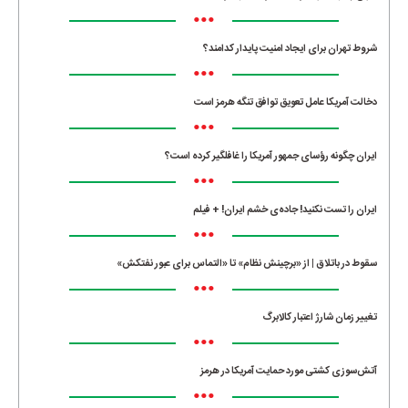
•••
شروط تهران برای ایجاد امنیت پایدار کدامند؟
•••
دخالت آمریکا عامل تعویق توافق تنگه هرمز است
•••
ایران چگونه رؤسای جمهور آمریکا را غافلگیر کرده است؟
•••
ایران را تست نکنید! جاده‌ی خشم ایران! + فیلم
•••
سقوط در باتلاق | از «برچینش نظام» تا «التماس برای عبور نفتکش»
•••
تغییر زمان شارژ اعتبار کالابرگ
•••
آتش‌سوزی کشتی مورد حمایت آمریکا در هرمز
•••