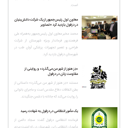
است.
معاون اول رئیس‌جمهور از یک شرکت دانش‌بنیان
در دزفول بازدید کرد +تصاویر
محمد مخبر معاون اول رئیس‌جمهور به‌همراه علی
فرهمندپور فرماندار ویژه شهرستان از شرکت
طراحی و تعمیر تجهیزات پزشکی آوان طب در
شهرستان دزفول بازدید کرد.
«دِز هنوز از شهر من می‌گذرد» و روایتی از
مقاومت زنان در دزفول
مستند «دِز هنوز از شهر من می‌گذرد» داستانی از
بطن اتفاقات دفاع مقدس است و ماجرای بانوانی
را روایت می‌کند که جانانه با دشمن جنگیدند.
یک مأمور انتظامی در دزفول به شهادت رسید
فرمانده انتظامی دزفول گفت: سجاد دالمن از
مأموران انتظامی این شهرستان در راه امنیت مردم