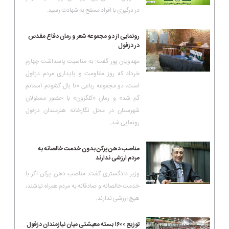
در درگیری با افراد مسلح به شهادت رسید.
رونمایی از دو مجموعه شعر و رمان دفاع مقدس
در دزفول
مهدویان پور گفت: به مناسبت پاسداشت چهارم
خرداد که روز مقاومت و پایداری مردم دزفول
است، دو مجموعه رباعی «تا بال گشودم آسمانم
گم شد» و رمان «کلگزون» با حضور مسئولان
شهرستان در محل نگارخانه هنرمندان دزفول
رونمایی شد.
مناصب دهن پرکن بدون خدمت خالصانه به
مردم ارزشی ندارند
وزیر دادگستری گفت: مناصب دهن پرکن اگر با
خدمت خالصانه و صادقانه به مردم همراه نباشند،
هیچ ارزشی ندارند.
توزیع ۱۶۰۰ بسته معیشتی میان نیازمندان دزفول