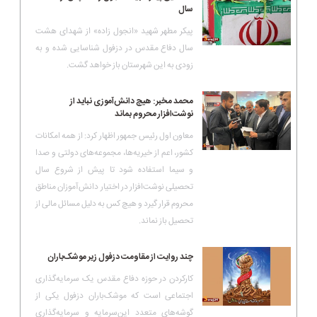
سال
پیکر مطهر شهید «انجول زاده» از شهدای هشت
سال دفاع مقدس در دزفول شناسایی شده و به
زودی به این شهرستان باز خواهد گشت.
محمد مخبر: هیچ دانش‌آموزی نباید از
نوشت‌افزار محروم بماند
معاون اول رئیس جمهور اظهار کرد: از همه امکانات
کشور، اعم از خیریه‌ها، مجموعه‌های دولتی و صدا
و سیما استفاده شود تا پیش از شروع سال
تحصیلی نوشت‌افزار در اختیار دانش‌آموزان مناطق
محروم قرار گیرد و هیچ کس به دلیل مسائل مالی از
تحصیل باز نماند.
چند روایت از مقاومت دزفول زیر موشک‌باران
کارکردن در حوزه دفاع مقدس یک سرمایه‌گذاری
اجتماعی است که موشک‌باران دزفول یکی از
گوشه‌های متعدد این‌سرمایه و سرمایه‌گذاری