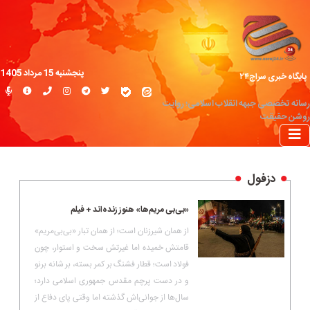
پنجشنبه 15 مرداد 1405
پایگاه خبری سراج۲۴
رسانه تخصصی جبهه انقلاب اسلامی؛ روایت
روشن حقیقت
دزفول
«بی‌بی مریم‌ها» هنوز زنده‌اند + فیلم
از همان شیرزنان است؛ از همان تبار «بی‌بی‌مریم»
قامتش خمیده اما غیرتش سخت و استوار، چون
فولاد است؛ قطار فشنگ بر کمر بسته، بر شانه برنو
و در دست پرچم مقدس جمهوری اسلامی دارد؛
سال‌ها از جوانی‌اش گذشته اما وقتی پای دفاع از