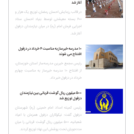
آغاز شد
در قالب رزمایش احسان رمضان، توزیع یک هزار و
۶۰۰ بسته معیشتی توسط بنیاد احسان ستاد
اجرایی فرمان امام (ره) در میان نیازمندان دزفول
آغاز شد.
۱۰ مدرسه خیرساز به مناسبت ۴ خرداد در دزفول
افتتاح می شوند
رئیس مجمع خیرین مدرسه‌ساز استان خوزستان،
از افتتاح ۱۰ مدرسه خیرساز به مناسبت چهارم
خرداد در دزفول خبر داد.
۵۰۰ میلیون ریال گوشت قربانی بین نیازمندان
دزفول توزیع شد
رئیس کمیته امداد امام خمینی (ره) شهرستان
دزفول گفت: نیکوکاران دزفول همزمان با اعیاد
شعبانیه، ۵۰۰ میلیون ریال گوشت قربانی را میان
مددجویان تحت پوشش این نهاد توزیع کردند.