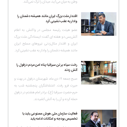
وطن به میان می‌آید، میدان را ترک نمی‌کند.
اقتدار ملت بزرگ ایران مانند همیشه دشمنان را
وادار به عقب نشینی کرد
عضو هیئت رئیسه مجلس در واکنش به اعلام
آتش‌بس دو هفته ای گفت: ایستادگی ملت بزرگ
ایران و اقتدار مثال‌زدنی نیروهای مسلح ایران
مانند همیشه دشمنان را وادار به عقب نشینی کرد.
رخت سیاه بر تن سبزقبا؛ پناه امن مردم دزفول را
آتش زدند
صبح جمعه ۱۹ دی ماه، شهرستان دزفول در بهت و
حیرت فرو رفت. اغتشاشگران پنجشنبه شب به
حرم حضرت سبزقبا (ع)، برادر امام هشتم در دزفول
حمله کرده و آن را به آتش کشیدند.
فعالیت سازمان ملی هوش مصنوعی باید با
تخصیص بودجه و امکانات ادامه یابد