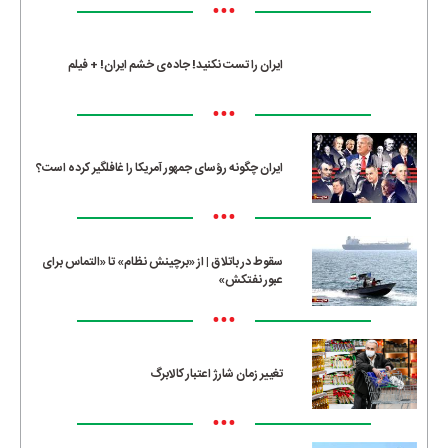
•••
ایران را تست نکنید! جاده‌ی خشم ایران! + فیلم
•••
ایران چگونه رؤسای جمهور آمریکا را غافلگیر کرده است؟
•••
سقوط در باتلاق | از «برچینش نظام» تا «التماس برای
عبور نفتکش»
•••
تغییر زمان شارژ اعتبار کالابرگ
•••