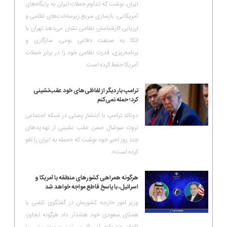
ایران، نوشت که تداوم حملات ایران به پایگاه‌های
آمریکایی، بازسازی سریع زیرساخت‌های نظامی و
ارزیابی کارشناسان نظامی نشان می‌دهد تهران با
اتکا به صنعت دفاعی بومی، سازگاری و
برنامه‌ریزی، قدرت نظامی خود را در برابر حملات
آمریکا حفظ کرده است.
ترامپ بار دیگر از لفاظی‌های خود عقب‌نشینی
کرد؛ حمله نمی‌کنم
دونالد ترامپ با انتشار پستی در شبکه اجتماعی
تروث سوشال ضمن عقب نشینی از تهدیدهای
چند روز اخیر خود نوشت که «حمله به ایران را لغو
کرده است».
هرگونه همراهی کشورهای منطقه با آمریکا و
اسرائیل، با پاسخ قاطع مواجه خواهد شد
وزیر امور خارجه کشورمان در گفتگوی تلفنی با
همتای سعودی خود هشدار داد هرگونه تجاوز،
اقدام خصمانه آمریکا و رژیم صهیونیستی یا