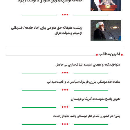
حمله به مواضع مزدوران سعودی با موشک و پهپاد
•••
زیست عفیفانه حق عمومی برای آحاد جامعه/ قدردانی
از مردم و دولت عراق
آخرین مطالب
«توافق مکه» و معمای امنیت؛ ائتلاف‌سازی بی حاصل
•••
سامانه ضد موشکی لیزری؛ از بلوف سیاسی تا واقعیت میدانی
•••
تعویق پاسخ مقومت به آمریکا و عربستان
•••
یمن: هر کشوری که در کنار عربستان باشد، متجاوز است
•••