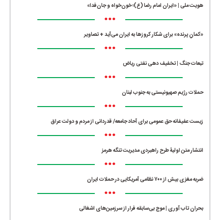
هویت ملی | «ایران امام رضا (ع)؛ خون‌خواه و جان‌فدا»
•••
«کمانِ پرنده» برای شکار کروزها به ایران می‌آید + تصاویر
•••
تبعات جنگ | تخفیف دهی نفتی ریاض
•••
حملات رژیم صهیونیستی به جنوب لبنان
•••
زیست عفیفانه حق عمومی برای آحاد جامعه/ قدردانی از مردم و دولت عراق
•••
انتشار متن اولیۀ طرح راهبردی مدیریت تنگه هرمز
•••
ضربه مغزی بیش از ۷۰۰ نظامی آمریکایی در حملات ایران
•••
بحران تاب آوری | موج بی‌سابقه فرار از سرزمین‌های اشغالی