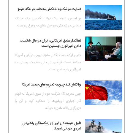
اصابت موشک به نفتکش متخلف در تنگه هرمز
بر اساس اعلام یک نهاد انگلیسی یک حادثه
دریایی در نزدیکی سواحل عمان به وقوع پیوست.
تفنگدار سابق آمریکایی: ایران در حال شکست
دادن امپراتوری اپستین است
«کین اوکیف»، تفنگدار سابق نیروی دریایی آمریکا
معتقد است ترامپ در حال خدمت رسانی به
امپراتوری اپستین است.
واکنش تند چین به تحریم‌های جدید آمریکا
چین تحریم 43 شرکت خود از سوی آمریکا به اتهام
کار اجباری اویغورها را محکوم کرد و آن را
«زورگویی اقتصادی» خواند.
افولِ هیمنه دروغین | ورشکستگیِ راهبردیِ
نیروی دریایی آمریکا