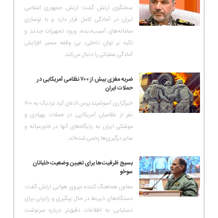
سخنگوی ارتش گفت: ارتش جمهوری اسلامی
ایران در آمادگی کامل قرار دارد و با نوسازی
سامانه‌های آسیب‌دیده، ورود تجهیزات جدید و
تکیه بر توان داخلی، بی وقفه مسیر افزایش
آمادگی عملیاتی را دنبال می‌کند.
ضربه مغزی بیش از ۷۰۰ نظامی آمریکایی در
حملات ایران
خبرگزاری آسوشیتدپرس اذعان کرد نزدیک به ۷۰۰
نفر از نظامیان آمریکایی در حملات پهپادی و
موشکی ایران به پایگاه‌های‌ آنها در خاورمیانه و
سایر درگیری‌ها زخمی شده‌اند.
بسیج ظرفیت‌ها برای تعیین وضعیت خلبانان
سوخو
معاون هماهنگ کننده نیروی هوایی ارتش گفت:
دستگاه‌های ذیربط در حال پیگیری و رایزنی برای
دستیابی به اطلاعات دقیق‌تر درباره سرنوشت