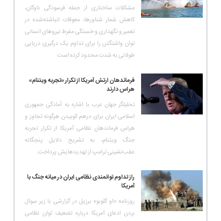
مشکلات ساختاری از جمله فرسودگی ناوگان،
کاهش شمار شناورها، معوقات انباشته‌شده در
تعمیر و نگهداری و خستگی مفرط نیروهای انسانی
توان واشنگتن را برای تداوم یک درگیری دریایی
طولانی به شدت محدود کرده است
فرماندهان ارتش آمریکا از تکرار «تجربه ویتنام»
هراس دارند
تحلیلگر جهان عرب با اشاره به آمادگی جمهوری
اسلامی ایران برای درهم کوبیدن هرگونه تجاوز و
هراس فرماندهان نظامی آمریکا از تکرار تجربه
جنگ ویتنام، به تشریح دلایل پنجگانه‌
عقب‌نشینی ترامپ از تهدیدهایش پرداخت.
راز تداوم توانمندی نظامی ایران در میانه جنگ با
آمریکا
روزنامه «او گلوبو» برزیل در گزارشی با زیر سوال
بردن ادعای آمریکا درباره تضعیف توان نظامی