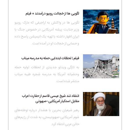
لگویی ها از خجالت روبیو درآمدند + فیلم
لگویی ها در واکنش به اراجیفی که مارک روبیو
وزیر جنایت پیشه آمریکایی در خصوص جنگ با
ایران اظهار داشته با تهیه یک انیمیشن پاسخ داده
و حسابی از خجالت او در آمده است.
فیلم | لحظات ابتدایی حمله به مدرسه میناب
به تازگی ویدئو جدیدی از لحظات اولیه حمله
وحشیانه آمریکا به مدرسه شجره طیبه میناب
منتشر شده است.
انتقاد تند شیخ عیسی قاسم از حقارت اعراب
مقابل استکبار آمریکایی-صهیونی
رهبر شیعیان بحرین با هشدار درباره توطئه‌های
شوم آمریکایی-صهیونیستی، به شدت از رژیم‌های
خائن عربی انتقاد کرد.