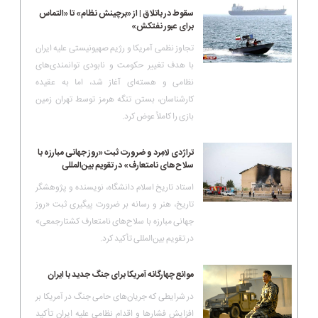
سقوط در باتلاق | از «برچینش نظام» تا «التماس
برای عبور نفتکش»
تجاوز نظمی آمریکا و رژیم صهیونیستی علیه ایران
با هدف تغییر حکومت و نابودی توانمندی‌های
نظامی و هسته‌ای آغاز شد، اما به عقیده
کارشناسان، بستن تنگه هرمز توسط تهران زمین
بازی را کاملاً عوض کرد.
تراژدی لامِرد و ضرورت ثبت «روز جهانی مبارزه با
سلاح‌های نامتعارف» در تقویم بین‌المللی
استاد تاریخ اسلام دانشگاه، نویسنده و پژوهشگر
تاریخ، هنر و رسانه بر ضرورت پیگیری ثبت «روز
جهانی مبارزه با سلاح‌های نامتعارف کشتارجمعی»
در تقویم بین‌المللی تأکید کرد.
موانع چهارگانه آمریکا برای جنگ جدید با ایران
در شرایطی که جریان‌های حامی جنگ در آمریکا بر
افزایش فشارها و اقدام نظامی علیه ایران تأکید