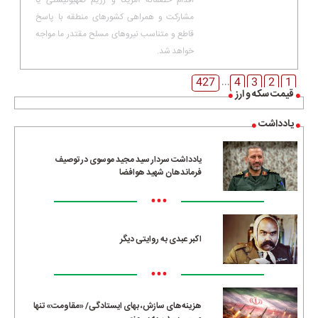
مشارکت و همراهی کشورهای منطقه با پاسخ
قاطع و متناسب نیروهای مسلح مقتدر ما مواجه
خواهد شد.
427
4
3
2
1
...
قیمت سکه و ارز
یادداشت
یادداشت سردار سید مجید موسوی در توصیف
فرماندهان شهید هوافضا
•••
اکبر عبدی به روایتی دیگر
•••
هزینه‌های سازش، بهای ایستادگی/ «مقاومت» تنها