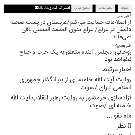
اشتراک گذاری
صوت
رهبر انقلاب
مجمع جهانی
خبر قبلی
از اصلاحات حمایت می‌کنم/عربستان در پشت صحنه
داعش در عراق/ عراق بدون الحشد الشعبی باقی
نمی‌ماند
خبر بعدی
روحانی: مجلس آینده متعلق به یک حزب و جناح
نخواهد بود
اخبار مرتبط
روایت آیت الله خامنه ای از بنیانگذار جمهوری
اسلامی ایران /صوت
آزادسازی خرمشهر به روایت رهبر انقلاب آیت الله
خامنه ای /صوت
ماه تقوا...
0 نظر