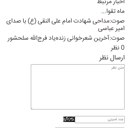
اخبار مرتبط
ماه تقوا...
صوت:مداحی شهادت امام علی النقی (ع) با صدای
امیر عباسی
صوت:آخرین شعرخوانی زنده‌یاد فرج‌الله سلحشور
0 نظر
ارسال نظر