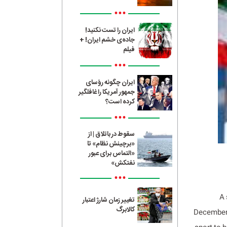
•••
ایران را تست نکنید!
جاده‌ی خشم ایران! +
فیلم
•••
ایران چگونه رؤسای
جمهور آمریکا را غافلگیر
کرده است؟
•••
سقوط در باتلاق | از
«برچینش نظام» تا
«التماس برای عبور
نفتکش»
•••
A 
تغییر زمان شارژ اعتبار
کالابرگ
December 