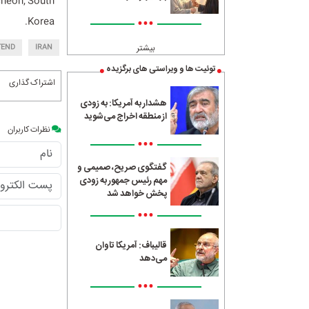
ncheon, South
•••
Korea.
بیشتر
TEND
IRAN
توئیت ها و ویراستی های برگزیده
اشتراک گذاری
هشدار به آمریکا: به زودی
از منطقه اخراج می‌شوید
نظرات کاربران
•••
گفتگوی صریح، صمیمی و
مهم رئیس جمهور به زودی
پخش خواهد شد
•••
قالیباف: آمریکا تاوان
می‌دهد
•••