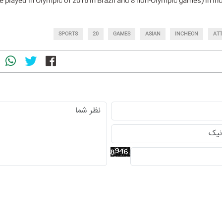
be played in Olympic of 2016 in Brazil and 8 non-Olympic games) in I
SPORTS
20
GAMES
ASIAN
INCHEON
AT