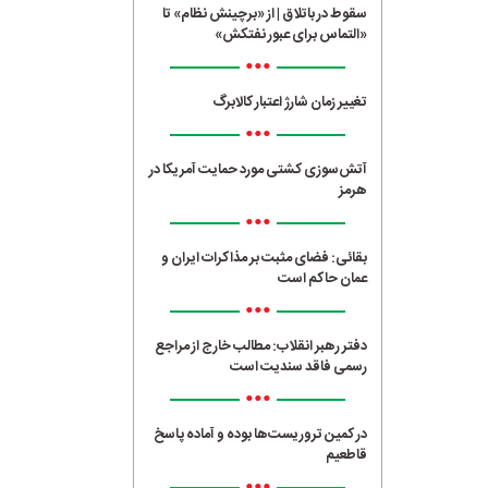
سقوط در باتلاق | از «برچینش نظام» تا
«التماس برای عبور نفتکش»
•••
تغییر زمان شارژ اعتبار کالابرگ
•••
آتش‌سوزی کشتی مورد حمایت آمریکا در
هرمز
•••
بقائی: فضای مثبت بر مذاکرات ایران و
عمان حاکم است
•••
دفتر رهبر انقلاب: مطالب خارج از مراجع
رسمی فاقد سندیت است
•••
در کمین تروریست‌ها بوده و آماده پاسخ
قاطعیم