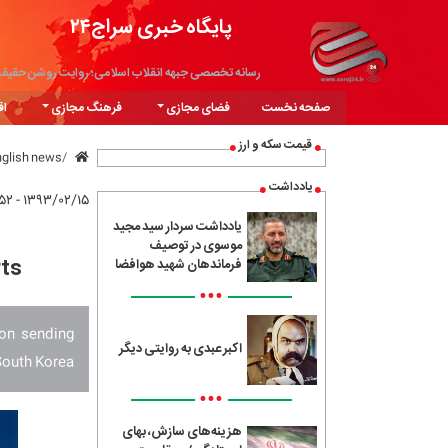
پایگاه خبری سراج۲۴
رسانه تخصصی جبهه انقلاب اسلامی؛ روایت روشن حقیق
صفحه نخست
فضای مجازی
فرهنگ مجازی
اق
قیمت سکه و ارز
nglish news
یادداشت
۱۳۹۳/۰۲/۱۵ - ۱۵:۵۲
یادداشت سردار سید مجید
موسوی در توصیف
rts
فرماندهان شهید هوافضا
•••
 on sending
اکبر عبدی به روایتی دیگر
South Korea.
•••
هزینه‌های سازش، بهای