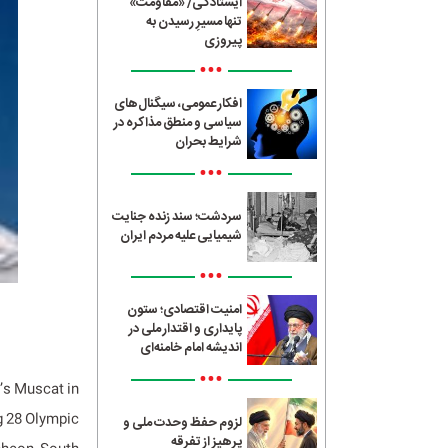
ایستادگی/ «مقاومت»
تنها مسیرِ رسیدن به
پیروزی
•••
افکار عمومی، سیگنال‌های
سیاسی و منطق مذاکره در
شرایط بحران
•••
سردشت؛ سند زنده جنایت
شیمیایی علیه مردم ایران
•••
امنیت اقتصادی؛ ستون
پایداری و اقتدار ملی در
اندیشه امام خامنه‌ای
•••
’s Muscat in
g 28 Olympic
لزوم حفظ وحدت ملی و
پرهیز از تفرقه