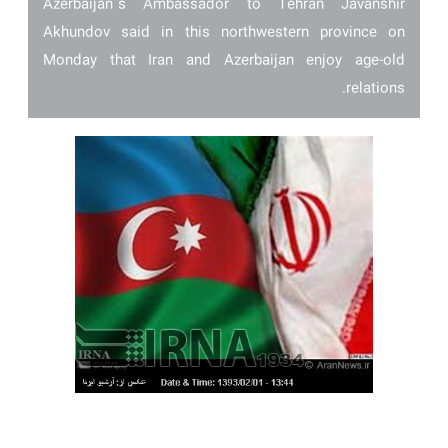
Azerbaijanˈs Ambassador to Tehran Javanshir
Akhundov said in this northwestern province on
Monday that Iran and Azerbaijan enjoy age-old
relations.