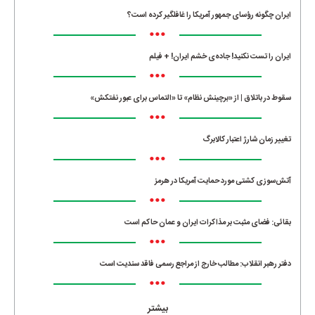
ایران چگونه رؤسای جمهور آمریکا را غافلگیر کرده است؟
•••
ایران را تست نکنید! جاده‌ی خشم ایران! + فیلم
•••
سقوط در باتلاق | از «برچینش نظام» تا «التماس برای عبور نفتکش»
•••
تغییر زمان شارژ اعتبار کالابرگ
•••
آتش‌سوزی کشتی مورد حمایت آمریکا در هرمز
•••
بقائی: فضای مثبت بر مذاکرات ایران و عمان حاکم است
•••
دفتر رهبر انقلاب: مطالب خارج از مراجع رسمی فاقد سندیت است
•••
بیشتر