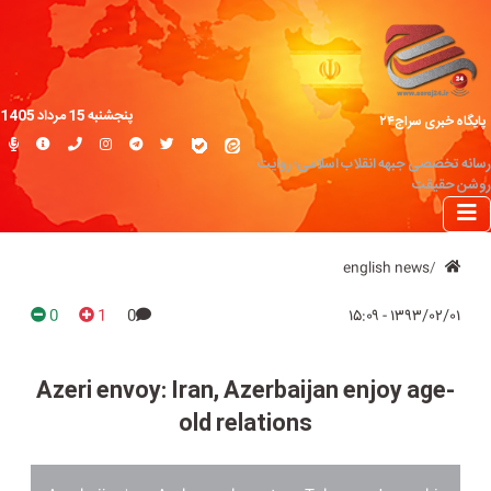
پنجشنبه 15 مرداد 1405
پایگاه خبری سراج۲۴
رسانه تخصصی جبهه انقلاب اسلامی؛ روایت
روشن حقیقت
english news
0
1
0
۱۳۹۳/۰۲/۰۱ - ۱۵:۰۹
Azeri envoy: Iran, Azerbaijan enjoy age-
old relations