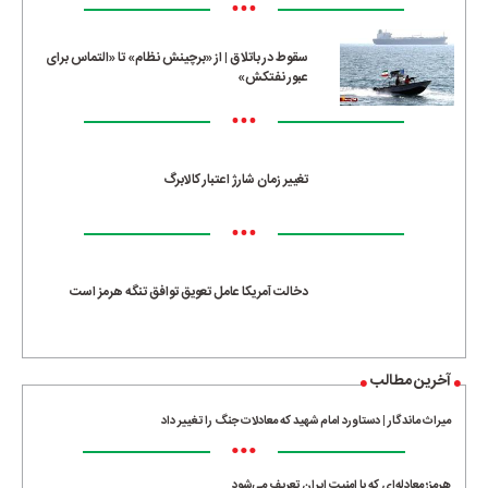
•••
سقوط در باتلاق | از «برچینش نظام» تا «التماس برای
عبور نفتکش»
•••
تغییر زمان شارژ اعتبار کالابرگ
•••
دخالت آمریکا عامل تعویق توافق تنگه هرمز است
آخرین مطالب
میراث ماندگار | دستاورد امام شهید که معادلات جنگ را تغییر داد
•••
هرمز؛ معادله‌ای که با امنیت ایران تعریف می‌شود