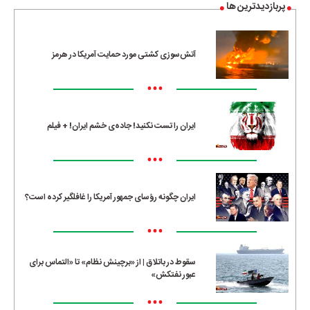
پربازدیدترین ها
آتش‌سوزی کشتی مورد حمایت آمریکا در هرمز
•••
ایران را تست نکنید! جاده‌ی خشم ایران! + فیلم
•••
ایران چگونه رؤسای جمهور آمریکا را غافلگیر کرده است؟
•••
سقوط در باتلاق | از «برچینش نظام» تا «التماس برای
عبور نفتکش»
•••