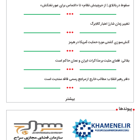
سقوط در باتلاق | از «برچینش نظام» تا «التماس برای عبور نفتکش»
•••
تغییر زمان شارژ اعتبار کالابرگ
•••
آتش‌سوزی کشتی مورد حمایت آمریکا در هرمز
•••
بقائی: فضای مثبت بر مذاکرات ایران و عمان حاکم است
•••
دفتر رهبر انقلاب: مطالب خارج از مراجع رسمی فاقد سندیت است
•••
بیشتر
پیوندها