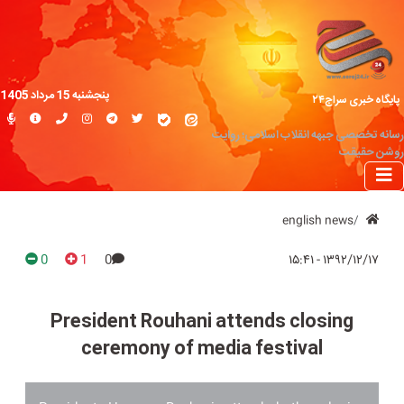
پنجشنبه 15 مرداد 1405
پایگاه خبری سراج۲۴
رسانه تخصصی جبهه انقلاب اسلامی؛ روایت
روشن حقیقت
english news
0
1
0
۱۳۹۲/۱۲/۱۷ - ۱۵:۴۱
President Rouhani attends closing
ceremony of media festival