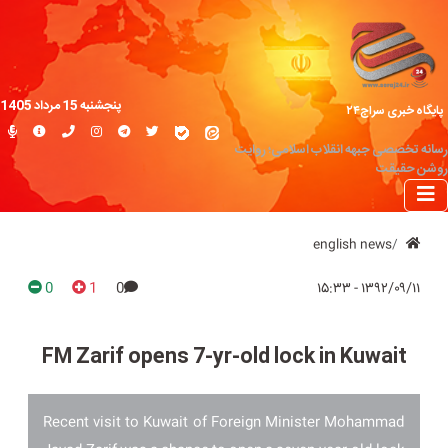
پنجشنبه 15 مرداد 1405
پایگاه خبری سراج۲۴
رسانه تخصصی جبهه انقلاب اسلامی؛ روایت
روشن حقیقت
english news
0
1
0
۱۳۹۲/۰۹/۱۱ - ۱۵:۳۳
FM Zarif opens 7-yr-old lock in Kuwait
Recent visit to Kuwait of Foreign Minister Mohammad