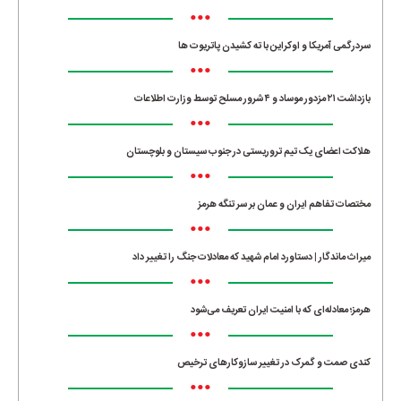
•••
سردرگمی آمریکا و اوکراین با ته کشیدن پاتریوت ها
•••
بازداشت ۲۱ مزدور موساد و ۴ شرور مسلح توسط وزارت اطلاعات
•••
هلاکت اعضای یک تیم تروریستی در جنوب سیستان و بلوچستان
•••
مختصات تفاهم ایران و عمان بر سر تنگه هرمز
•••
میراث ماندگار | دستاورد امام شهید که معادلات جنگ را تغییر داد
•••
هرمز؛ معادله‌ای که با امنیت ایران تعریف می‌شود
•••
کندی صمت و گمرک در تغییر سازوکارهای ترخیص
•••