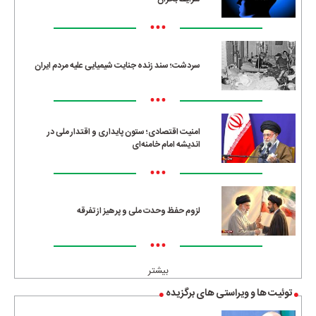
•••
سردشت؛ سند زنده جنایت شیمیایی علیه مردم ایران
•••
امنیت اقتصادی؛ ستون پایداری و اقتدار ملی در
اندیشه امام خامنه‌ای
•••
لزوم حفظ وحدت ملی و پرهیز از تفرقه
•••
بیشتر
توئیت ها و ویراستی های برگزیده