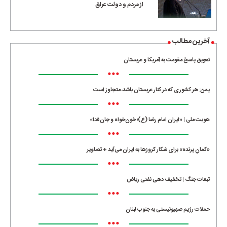
از مردم و دولت عراق
آخرین مطالب
تعویق پاسخ مقومت به آمریکا و عربستان
•••
یمن: هر کشوری که در کنار عربستان باشد، متجاوز است
•••
هویت ملی | «ایران امام رضا (ع)؛ خون‌خواه و جان‌فدا»
•••
«کمانِ پرنده» برای شکار کروزها به ایران می‌آید + تصاویر
•••
تبعات جنگ | تخفیف دهی نفتی ریاض
•••
حملات رژیم صهیونیستی به جنوب لبنان
•••