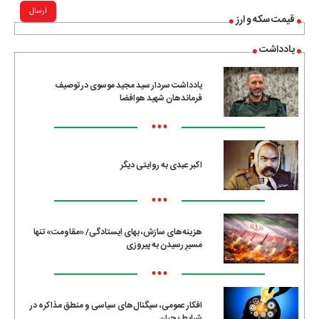
ارسال
قیمت سکه و ارز
یادداشت
یادداشت سردار سید مجید موسوی در توصیف
فرماندهان شهید هوافضا
•••
اکبر عبدی به روایتی دیگر
•••
هزینه‌های سازش، بهای ایستادگی/ «مقاومت» تنها
مسیرِ رسیدن به پیروزی
•••
افکار عمومی، سیگنال‌های سیاسی و منطق مذاکره در
شرایط بحران