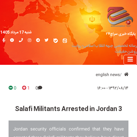
شنبه 17 مرداد 1405
پایگاه خبری سراج۲۴
رسانه تخصصی جبهه انقلاب اسلامی؛ روایت
روشن حقیقت
english news
0
1
0
۱۳۹۲/۰۸/۱۴ - ۱۶:۰۰
3 Salafi Militants Arrested in Jordan
Jordan security officials confirmed that they have