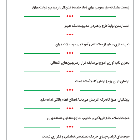
زیست عفیفانه حق عمومی برای آحاد جامعه/ قدردانی از مردم و دولت عراق
•••
انتشار متن اولیۀ طرح راهبردی مدیریت تنگه هرمز
•••
ضربه مغزی بیش از ۷۰۰ نظامی آمریکایی در حملات ایران
•••
بحران تاب آوری | موج بی‌سابقه فرار از سرزمین‌های اشغالی
•••
ارتقای توان رزم | ارتش کاملا آماده است
•••
پزشکیان: مبلغ کالابرگ افزایش می‌یابد/ اصلاح نظام بانکی ادامه دارد
•••
حجت‌الاسلام حاج‌علی‌اکبری خطیب نماز جمعه این هفته تهران
•••
حرف‌های ترامپ چیزی جز یک دیپلماسی نمایشی و تکراری نیست