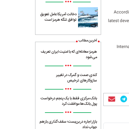
•••
Accordin
دخالت آمریکا عامل تعویق
توافق تنگه هرمز است
latest deve
آخرین مطالب
Intern
هرمز؛ معادله‌ای که با امنیت ایران تعریف
می‌شود
•••
کندی صمت و گمرک در تغییر
سازوکارهای ترخیص
•••
بانک مرکزی فقط با یک‌ پنجم درخواست
پول بانک‌ها موافقت کرد
•••
بازار اجاره در بن‌بست؛ سقف‌گذاری بازهم
جواب نداد