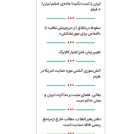
ایران را تست نکنید! جاده‌ی خشم ایران!
+ فیلم
•••
سقوط در باتلاق | از «برچینش نظام» تا
«التماس برای عبور نفتکش»
•••
تغییر زمان شارژ اعتبار کالابرگ
•••
آتش‌سوزی کشتی مورد حمایت آمریکا در
هرمز
•••
بقائی: فضای مثبت بر مذاکرات ایران و
عمان حاکم است
•••
دفتر رهبر انقلاب: مطالب خارج از مراجع
رسمی فاقد سندیت است