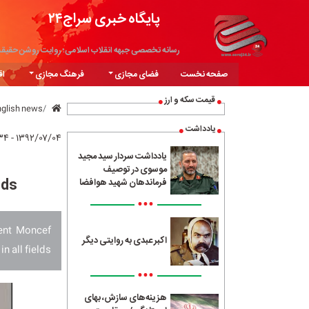
پایگاه خبری سراج۲۴
رسانه تخصصی جبهه انقلاب اسلامی؛ روایت روشن حقیق
صفحه نخست
فضای مجازی
فرهنگ مجازی
اق
قیمت سکه و ارز
nglish news
یادداشت
۱۳۹۲/۰۷/۰۴ - ۰۰:۳۴
یادداشت سردار سید مجید
موسوی در توصیف
lds
فرماندهان شهید هوافضا
•••
dent Moncef
اکبر عبدی به روایتی دیگر
 all fields.
•••
هزینه‌های سازش، بهای