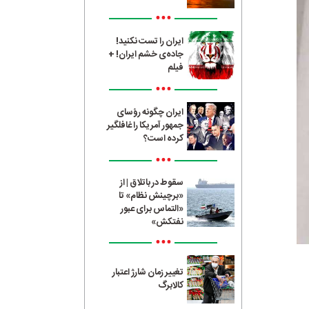
•••
ایران را تست نکنید!
جاده‌ی خشم ایران! +
فیلم
•••
ایران چگونه رؤسای
جمهور آمریکا را غافلگیر
کرده است؟
•••
سقوط در باتلاق | از
«برچینش نظام» تا
«التماس برای عبور
نفتکش»
•••
تغییر زمان شارژ اعتبار
کالابرگ