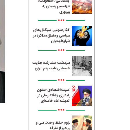
ایستادگی/ «مقاومت»
تنها مسیرِ رسیدن به
پیروزی
•••
افکار عمومی، سیگنال‌های
سیاسی و منطق مذاکره در
شرایط بحران
•••
سردشت؛ سند زنده جنایت
شیمیایی علیه مردم ایران
•••
امنیت اقتصادی؛ ستون
پایداری و اقتدار ملی در
اندیشه امام خامنه‌ای
•••
لزوم حفظ وحدت ملی و
پرهیز از تفرقه