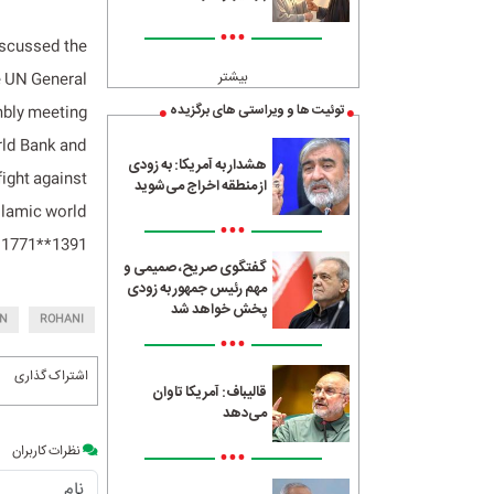
•••
iscussed the
بیشتر
he UN General
توئیت ها و ویراستی های برگزیده
ly meeting.
rld Bank and
هشدار به آمریکا: به زودی
ight against
از منطقه اخراج می‌شوید
slamic world.
•••
1391**1771
گفتگوی صریح، صمیمی و
مهم رئیس جمهور به زودی
پخش خواهد شد
AN
ROHANI
•••
اشتراک گذاری
قالیباف: آمریکا تاوان
می‌دهد
•••
نظرات کاربران