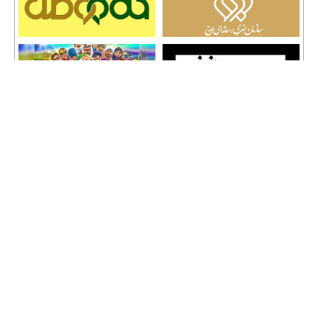
تمامی حقوق نشر مطالب و حق کپی رایت برای وب سایت سراج 24 محفوظ است و هرگونه
کپی برداری پیگرد قانونی دارد.
info [@] seraj24.ir