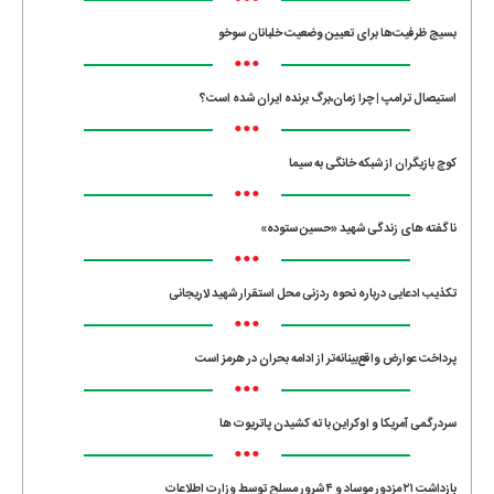
•••
بسیج ظرفیت‌ها برای تعیین وضعیت خلبانان سوخو
•••
استیصال ترامپ | چرا زمان،برگ برنده ایران شده است؟
•••
کوچ بازیگران از شبکه خانگی به سیما
•••
ناگفته های زندگی شهید «حسین ستوده»
•••
تکذیب ادعایی درباره نحوه ردزنی محل استقرار شهید لاریجانی
•••
پرداخت عوارض واقع‌بینانه‌تر از ادامه بحران در هرمز است
•••
سردرگمی آمریکا و اوکراین با ته کشیدن پاتریوت ها
•••
بازداشت ۲۱ مزدور موساد و ۴ شرور مسلح توسط وزارت اطلاعات