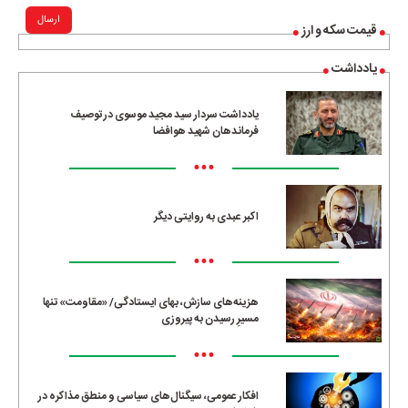
ارسال
قیمت سکه و ارز
یادداشت
یادداشت سردار سید مجید موسوی در توصیف
فرماندهان شهید هوافضا
•••
اکبر عبدی به روایتی دیگر
•••
هزینه‌های سازش، بهای ایستادگی/ «مقاومت» تنها
مسیرِ رسیدن به پیروزی
•••
افکار عمومی، سیگنال‌های سیاسی و منطق مذاکره در