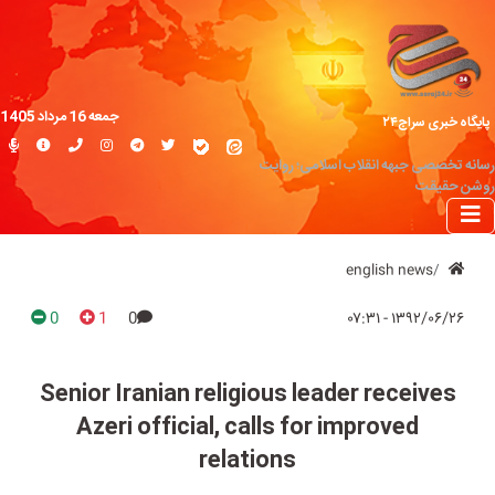
جمعه 16 مرداد 1405
پایگاه خبری سراج۲۴
رسانه تخصصی جبهه انقلاب اسلامی؛ روایت
روشن حقیقت
english news
0
1
0
۱۳۹۲/۰۶/۲۶ - ۰۷:۳۱
Senior Iranian religious leader receives
Azeri official, calls for improved
relations