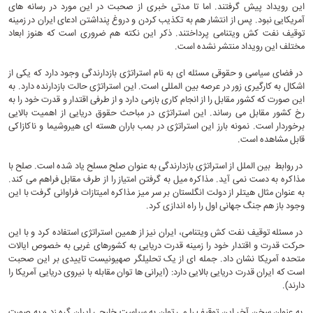
این رویداد پیش گرفتند. اما تا مدتی خبری از صحبت در این مورد در رسانه های
آمریکایی نبود. پس از انتشار هم به تکذیب کردن و دروغ پنداشتن ادعای ایران در زمینه
توقیف نفت کش ویتنامی پرداختند. ذکر این نکته هم ضروری است که هنوز ابعاد
مختلف این رویداد منتشر نشده است.
در فضای سیاسی و حقوقی مسئله ای به نام استراتژی بازدارندگی وجود دارد که یکی از
اشکال به کارگیری زور در عرصه بین المللی است. این استراتژی حالت بازدارنده دارد. به
این صورت که کشور مقابل را از انجام کاری بازمی دارد و از طرفی اقتدار و قدرت خود را به
رخ کشور مقابل می رساند. این استراتژی در مباحث حقوق دریایی از اهمیت بالایی
برخوردار است. نمونه بارز این استراتژی در بمب باران هسته ای هیروشیما و ناکازاکی
قابل مشاهده است.
در روابط بین الملل از استراتژی بازدارندگی به عنوان صلح مسلح یاد شده است. صلح با
مذاکره به دست نمی آید. مذاکره میل به گرفتن امتیاز را از طرف مقابل فراهم می کند.
به عنوان مثال هیتلر از دولت انگلستان بر سر میز مذاکره امیتازات فراوانی گرفت با این
وجود باز هم جنگ جهانی اول را راه اندازی کرد.
در مسئله توقیف نفت کش ویتنامی، ایران نیز از همین استراتژی استفاده کرد و با این
حرکت قدرت و اقتدار خود را زمینه قدرت دریایی به کشورهای غربی به خصوص ایالات
متحده آمریکا نشان داد. جمله ای از یک تحلیلگر صهیونیست تاییدی بر این صحبت
است که ایران قدرت دریایی بالایی دارد: (ایرانی ها توان مقابله با نیروی دریایی آمریکا را
دارند).
به عنوان سخن آخر این توقیف را می توان به سیاست خارجی ایران گره زد و به صورت