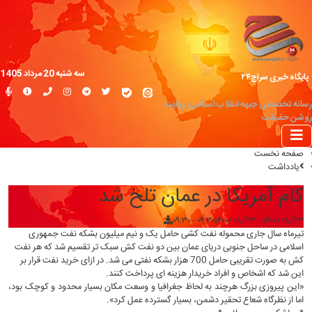
سه شنبه 20 مرداد 1405
پایگاه خبری سراج۲۴
رسانه تخصصی جبهه انقلاب اسلامی؛ روایت
روشن حقیقت
صفحه نخست
یادداشت
کام آمریکا در عمان تلخ شد
۱۴۰۰/۰۸/۲۳ - ۰۹:۳۰
۱۴۰۰/۰۸/۲۳ - ۰۹:۳۰
تیرماه سال جاری محموله نفت کشی حامل یک و نیم میلیون بشکه نفت جمهوری
اسلامی در ساحل جنوبی دریای عمان بین دو نفت کش سبک تر تقسیم شد که هر نفت
کش به صورت تقریبی حامل 700 هزار بشکه نفتی می شد. در ازای خرید نفت قرار بر
این شد که اشخاص و افراد خریدار هزینه ای پرداخت کنند.
«این پیروزی بزرگ هرچند به لحاظ جغرافیا و وسعت مکان بسیار محدود و کوچک بود،
اما از نظرگاه شعاع تحقیر دشمن، بسیار گسترده عمل کرد».