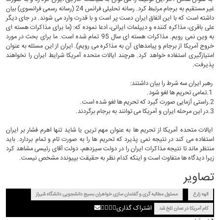
غیر مستقیم به برجام مرتبط کرد. رسانه تحلیلی فرانس 24 (رسانه رسمی فرانسوی) بیان
داشته است که با این اتفاق ایران دست پر است و با قدرت وارد می شوند. در جای دیگر
علی باقری، مذاکره کننده و دیپلمات ایرانی، ادعا نموده که: (ما برای مذاکرات هسته ای
به وین نمی رویم. مذاکرات هسته ای سال 95 تمام شده است. ما برای بحث در مورد
خروج آمریکا از برجام و پیامدهای آن به مذاکره می رویم). ایران از این مسئله به عنوان
امتیازگیری استفاده خواهد کرد. هرچند ایالات متحده آمریکا شرایط ایران را نخواهند
پذیرفت.
رهبر ایران سه شرط را بیان داشتند:
1.تمامی تحریم ها لغو شود.
2.راستی آزمایی صورت گیرد که تحریم ها لغو شده است.
3.در این مرحله ایران و آمریکا می توانند به برجام برگردند.
ایالات متحده آمریکا از تحریم ها به عنوان مهم ترین یا شاید تنها اهرم فشار بر ایران
استفاده می کند در نتیجه نمی پذیرد که تحریم ها را به صورت تام و تمام بردارد. باید
منتظر ماند تا نتیجه مذاکرات ایران را در دولت سیزدهم، دولت آقای رئیسی مشاهد کرد
زیرا دیدگاه ها متفاوت است و اینکه کدام نظر به حقیقت بپیوندد مشخص نیست.
تصاویر
الهه زارع
مسئول مطالبه گری و گفتمان سازی خواهران بسیج دانشجویی دانشگاه شیراز
اشتراک گذاری
کام آمریکا در عمان تلخ شد