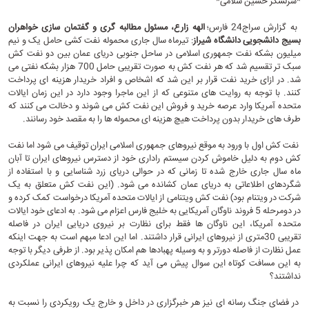
*سرلشکر حسین سلامی*
به گزارش
سراج24
فارس؛
الهه زارع، مسئول مطالبه گری و گفتمان سازی خواهران
بسیج دانشجویی دانشگاه شیراز
: تیرماه سال جاری محموله نفت کشی حامل یک و نیم
میلیون بشکه نفت جمهوری اسلامی در ساحل جنوبی دریای عمان بین دو نفت کش
سبک تر تقسیم شد که هر نفت کش به صورت تقریبی حامل 700 هزار بشکه نفتی می
شد. در ازای خرید نفت قرار بر این شد که اشخاص و افراد خریدار هزینه ای پرداخت
کنند. با توجه به روایت های متنوعی که از این ماجرا وجود دارد در این زمان ایالات
متحده آمریکا وارد عرصه خرید و فروش این نفت کش می شوند و دخالت می کنند که
طرف های خریدار بدون پرداخت هیچ هزینه ای محموله ها را به مقصد خود رسانند.
نفت کش اول با ورود به موقع نیروهای جمهوری اسلامی ایران توقیف می شود اما نفت
کش دوم به دلیل خاموش کردن سیستم راداری خود از دسترس نیروهای ایران تا آبان
ماه سال جاری خارج شده تا زمانی که در حوالی دریای زرد شناسایی و با استفاده از
شگردهای اطلاعاتی به دریای عمان کشانده می شود. (این نفت کش متعلق به یک
شرکت در ویتنام بود) نفت کش ویتنامی از ایالات متحده آمریکا درخواست کمک کرده و
در دومرحله 5 فروند ناوگان آمریکایی به خلیج فارس اعزام می شود. به ادعای خود ایالات
متحده آمریکا، این ناوگان ها فقط برای نظارت بر نیروی دریایی ایران در فاصله
تقریبی 30متری از نیروهای ایرانی قرار داشتند. اما این ادعا مبهم است به جهت اینکه
عمل نظارت از فاصله دورتر و به وسیله پهبادها هم امکان پذیر بود. از طرفی دیگر با توجه
به این مسافت کوتاه این سوال پیش می آید که چرا علیه نیروهای ایرانی عملکردی
نداشتند؟
در فضای جنگ رسانه ای نیز هر خبرگزاری در داخل و خارج یک رویکردی را نسبت به