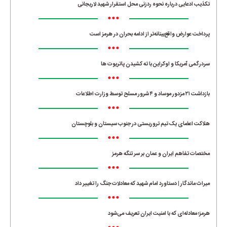
تکذیب ادعایی درباره نحوه ردزنی محل استقرار شهید لاریجانی
•••
پرداخت عوارض واقع‌بینانه‌تر از ادامه بحران در هرمز است
•••
سردرگمی آمریکا و اوکراین با ته کشیدن پاتریوت ها
•••
بازداشت ۲۱ مزدور موساد و ۴ شرور مسلح توسط وزارت اطلاعات
•••
هلاکت اعضای یک تیم تروریستی در جنوب سیستان و بلوچستان
•••
مختصات تفاهم ایران و عمان بر سر تنگه هرمز
•••
میراث ماندگار | دستاورد امام شهید که معادلات جنگ را تغییر داد
•••
هرمز؛ معادله‌ای که با امنیت ایران تعریف می‌شود