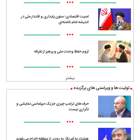
•••
امنیت اقتصادی؛ ستون پایداری و اقتدار ملی در
اندیشه امام خامنه‌ای
•••
لزوم حفظ وحدت ملی و پرهیز از تفرقه
•••
بیشتر
توئیت ها و ویراستی های برگزیده
حرف‌های ترامپ چیزی جز یک دیپلماسی نمایشی و
تکراری نیست
•••
هشدار به آمریکا: به زودی از منطقه اخراج می‌شوید