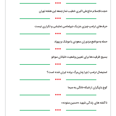
•••
حجت‌الاسلام حاج‌علی‌اکبری خطیب نماز جمعه این هفته تهران
•••
حرف‌های ترامپ چیزی جز یک دیپلماسی نمایشی و تکراری نیست
•••
حمله به مواضع مزدوران سعودی با موشک و پهپاد
•••
بسیج ظرفیت‌ها برای تعیین وضعیت خلبانان سوخو
•••
استیصال ترامپ | چرا زمان،برگ برنده ایران شده است؟
•••
کوچ بازیگران از شبکه خانگی به سیما
•••
ناگفته های زندگی شهید «حسین ستوده»
•••