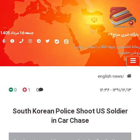
جمعه 16 مرداد 1405
پایگاه خبری سراج۲۴
رسانه تخصصی جبهه انقلاب اسلامی؛ روایت
روشن حقیقت
english news
0
1
0
۱۳۹۱/۱۲/۱۳ - ۱۶:۳۶
South Korean Police Shoot US Soldier
in Car Chase