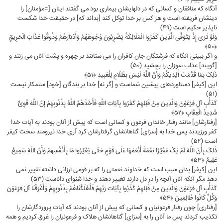
آنگاه که منافقان و کسانى که در دلهایشان بیمارى بود مى گفتند اینان [=مؤمنان] را
دینشان فریفته است و هر کس بر خدا توکل کند [بداند که] در حقیقت ‏خدا شکست‏
ناپذیر حکیم است (۴۹)
وَلَوْ تَرَى إِذْ یَتَوَفَّى الَّذِینَ کَفَرُوا الْمَلَائِکَةُ یَضْرِبُونَ وُجُوهَهُمْ وَأَدْبَارَهُمْ وَذُوقُوا عَذَابَ الْحَرِیقِ
﴿۵۰﴾
و اگر ببینى آنگاه که فرشتگان جان کافران را مى‏ ستانند بر چهره و پشت آنان مى‏ زنند و
[گویند] عذاب سوزان را بچشید (۵۰)
ذَلِکَ بِمَا قَدَّمَتْ أَیْدِیکُمْ وَأَنَّ اللَّهَ لَیْسَ بِظَلَّامٍ لِلْعَبِیدِ ﴿۵۱﴾
این [کیفر] دستاوردهاى پیشین شماست و [گر نه] خدا بر بندگان [خود] ستمکار نیست
(۵۱)
کَدَأْبِ آلِ فِرْعَوْنَ وَالَّذِینَ مِنْ قَبْلِهِمْ کَفَرُوا بِآیَاتِ اللَّهِ فَأَخَذَهُمُ اللَّهُ بِذُنُوبِهِمْ إِنَّ اللَّهَ قَوِیٌّ
شَدِیدُ الْعِقَابِ ﴿۵۲﴾
[رفتارشان] مانند رفتار خاندان فرعون و کسانى است که پیش از آنان بودند به آیات خدا
کفر ورزیدند پس خدا به [سزاى] گناهانشان گرفتارشان کرد آرى خدا نیرومند سخت‏ کیفر
است (۵۲)
ذَلِکَ بِأَنَّ اللَّهَ لَمْ یَکُ مُغَیِّرًا نِعْمَةً أَنْعَمَهَا عَلَى قَوْمٍ حَتَّى یُغَیِّرُوا مَا بِأَنْفُسِهِمْ وَأَنَّ اللَّهَ سَمِیعٌ
عَلِیمٌ ﴿۵۳﴾
این [کیفر] بدان سبب است که خداوند نعمتى را که بر قومى ارزانى داشته تغییر نمى‏
دهد مگر آنکه آنان آنچه را در دل دارند تغییر دهند و خدا شنواى داناست (۵۳)
کَدَأْبِ آلِ فِرْعَوْنَ وَالَّذِینَ مِنْ قَبْلِهِمْ کَذَّبُوا بِآیَاتِ رَبِّهِمْ فَأَهْلَکْنَاهُمْ بِذُنُوبِهِمْ وَأَغْرَقْنَا آلَ فِرْعَوْنَ
وَکُلٌّ کَانُوا ظَالِمِینَ ﴿۵۴﴾
[رفتارى] چون رفتار فرعونیان و کسانى که پیش از آنان بودند که آیات پروردگارشان را
تکذیب کردند پس ما آنان را به [سزاى] گناهانشان هلاک و فرعونیان را غرق کردیم و همه