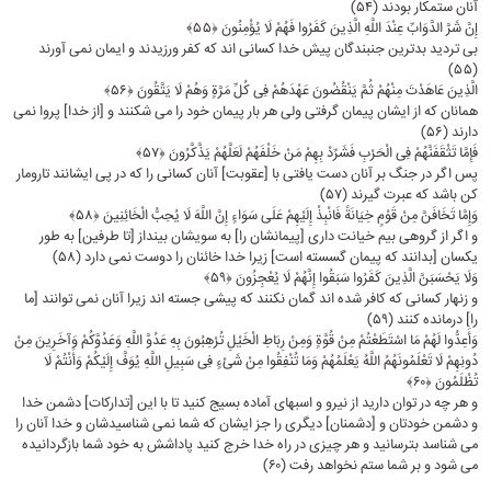
آنان ستمکار بودند (۵۴)
إِنَّ شَرَّ الدَّوَابِّ عِنْدَ اللَّهِ الَّذِینَ کَفَرُوا فَهُمْ لَا یُؤْمِنُونَ ﴿۵۵﴾
بى‏ تردید بدترین جنبندگان پیش خدا کسانى‏ اند که کفر ورزیدند و ایمان نمى ‏آورند
(۵۵)
الَّذِینَ عَاهَدْتَ مِنْهُمْ ثُمَّ یَنْقُضُونَ عَهْدَهُمْ فِی کُلِّ مَرَّةٍ وَهُمْ لَا یَتَّقُونَ ﴿۵۶﴾
همانان که از ایشان پیمان گرفتى ولى هر بار پیمان خود را مى ‏شکنند و [از خدا] پروا نمى
دارند (۵۶)
فَإِمَّا تَثْقَفَنَّهُمْ فِی الْحَرْبِ فَشَرِّدْ بِهِمْ مَنْ خَلْفَهُمْ لَعَلَّهُمْ یَذَّکَّرُونَ ﴿۵۷﴾
پس اگر در جنگ بر آنان دست‏ یافتى با [عقوبت] آنان کسانى را که در پى ایشانند تارومار
کن باشد که عبرت گیرند (۵۷)
وَإِمَّا تَخَافَنَّ مِنْ قَوْمٍ خِیَانَةً فَانْبِذْ إِلَیْهِمْ عَلَى سَوَاءٍ إِنَّ اللَّهَ لَا یُحِبُّ الْخَائِنِینَ ﴿۵۸﴾
و اگر از گروهى بیم خیانت دارى [پیمانشان را] به سویشان بینداز [تا طرفین] به طور
یکسان [بدانند که پیمان گسسته است] زیرا خدا خائنان را دوست نمى دارد (۵۸)
وَلَا یَحْسَبَنَّ الَّذِینَ کَفَرُوا سَبَقُوا إِنَّهُمْ لَا یُعْجِزُونَ ﴿۵۹﴾
و زنهار کسانى که کافر شده‏ اند گمان نکنند که پیشى جسته‏ اند زیرا آنان نمى‏ توانند [ما
را] درمانده کنند (۵۹)
وَأَعِدُّوا لَهُمْ مَا اسْتَطَعْتُمْ مِنْ قُوَّةٍ وَمِنْ رِبَاطِ الْخَیْلِ تُرْهِبُونَ بِهِ عَدُوَّ اللَّهِ وَعَدُوَّکُمْ وَآخَرِینَ مِنْ
دُونِهِمْ لَا تَعْلَمُونَهُمُ اللَّهُ یَعْلَمُهُمْ وَمَا تُنْفِقُوا مِنْ شَیْءٍ فِی سَبِیلِ اللَّهِ یُوَفَّ إِلَیْکُمْ وَأَنْتُمْ لَا
تُظْلَمُونَ ﴿۶۰﴾
و هر چه در توان دارید از نیرو و اسبهاى آماده بسیج کنید تا با این [تدارکات] دشمن خدا
و دشمن خودتان و [دشمنان] دیگرى را جز ایشان که شما نمى ‏شناسیدشان و خدا آنان را
مى ‏شناسد بترسانید و هر چیزى در راه خدا خرج کنید پاداشش به خود شما بازگردانیده
مى ‏شود و بر شما ستم نخواهد رفت (۶۰)