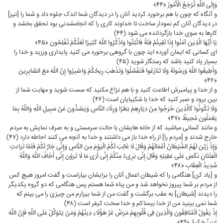
وَإِلَى اللَّهِ تُرْجَعُ الْأُمُورُ ﴿۴۴﴾
و آنگاه که چون با هم برخورد کردید آنان را در دیدگان شما اندک جلوه داد و شما را [نیز]
در دیدگان آنان کم نمودار ساخت تا خداوند کارى را که انجام‏شدنى بود تحقق بخشد و
کارها به سوى خدا بازگردانده مى ‏شود (۴۴)
یَا أَیُّهَا الَّذِینَ آمَنُوا إِذَا لَقِیتُمْ فِئَةً فَاثْبُتُوا وَاذْکُرُوا اللَّهَ کَثِیرًا لَعَلَّکُمْ تُفْلِحُونَ ﴿۴۵﴾
اى کسانى که ایمان آورده‏ اید چون با گروهى برخورد مى ‏کنید پایدارى ورزید و خدا را
بسیار یاد کنید باشد که رستگار شوید (۴۵)
وَأَطِیعُوا اللَّهَ وَرَسُولَهُ وَلَا تَنَازَعُوا فَتَفْشَلُوا وَتَذْهَبَ رِیحُکُمْ وَاصْبِرُوا إِنَّ اللَّهَ مَعَ الصَّابِرِینَ
﴿۴۶﴾
و از خدا و پیامبرش اطاعت کنید و با هم نزاع مکنید که سست‏ شوید و مهابت‏ شما از
بین برود و صبر کنید که خدا با شکیبایان است (۴۶)
وَلَا تَکُونُوا کَالَّذِینَ خَرَجُوا مِنْ دِیَارِهِمْ بَطَرًا وَرِئَاءَ النَّاسِ وَیَصُدُّونَ عَنْ سَبِیلِ اللَّهِ وَاللَّهُ بِمَا
یَعْمَلُونَ مُحِیطٌ ﴿۴۷﴾
و مانند کسانى مباشید که از خانه ‏هایشان با حالت‏ سرمستى و به صرف نمایش به مردم
خارج شدند و [مردم را] از راه خدا باز مى‏ داشتند و خدا به آنچه مى کنند احاطه دارد (۴۷)
وَإِذْ زَیَّنَ لَهُمُ الشَّیْطَانُ أَعْمَالَهُمْ وَقَالَ لَا غَالِبَ لَکُمُ الْیَوْمَ مِنَ النَّاسِ وَإِنِّی جَارٌ لَکُمْ فَلَمَّا تَرَاءَتِ
الْفِئَتَانِ نَکَصَ عَلَى عَقِبَیْهِ وَقَالَ إِنِّی بَرِیءٌ مِنْکُمْ إِنِّی أَرَى مَا لَا تَرَوْنَ إِنِّی أَخَافُ اللَّهَ وَاللَّهُ
شَدِیدُ الْعِقَابِ ﴿۴۸﴾
و [یاد کن] هنگامى را که شیطان اعمال آنان را برایشان بیاراست و گفت امروز هیچ کس
از مردم بر شما پیروز نخواهد شد و من پناه شما هستم پس هنگامى که دو گروه یکدیگر
را دیدند [شیطان] به عقب برگشت و گفت من از شما بیزارم من چیزى را مى ‏بینم که
شما نمى ‏بینید من از خدا بیمناکم و خدا سخت‏ کیفر است (۴۸)
إِذْ یَقُولُ الْمُنَافِقُونَ وَالَّذِینَ فِی قُلُوبِهِمْ مَرَضٌ غَرَّ هَؤُلَاءِ دِینُهُمْ وَمَنْ یَتَوَکَّلْ عَلَى اللَّهِ فَإِنَّ اللَّهَ
عَزِیزٌ حَکِیمٌ ﴿۴۹﴾