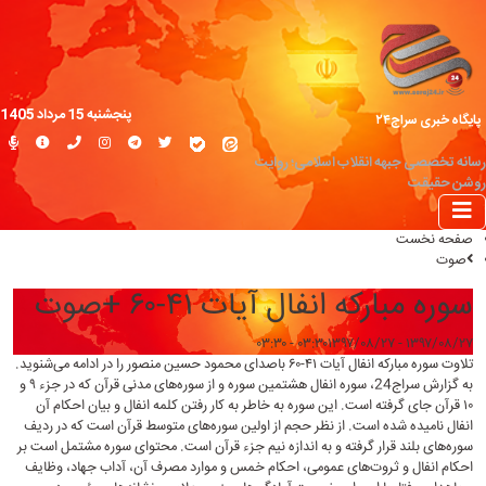
پنجشنبه 15 مرداد 1405
پایگاه خبری سراج۲۴
رسانه تخصصی جبهه انقلاب اسلامی؛ روایت
روشن حقیقت
صفحه نخست
صوت
سوره مبارکه انفال آیات ۴۱-۶۰ +صوت
۱۳۹۷/۰۸/۲۷ - ۰۳:۳۰
۱۳۹۷/۰۸/۲۷ - ۰۳:۳۰
تلاوت سوره مبارکه انفال آیات ۴۱-۶۰ باصدای محمود حسین منصور را در ادامه می‌شنوید.
به گزارش
سراج24
، سوره انفال هشتمین سوره و از سوره‌های مدنی قرآن که در جزء ۹ و
۱۰ قرآن جای گرفته است. این سوره به خاطر به کار رفتن کلمه انفال و بیان احکام آن
انفال نامیده شده است. از نظر حجم از اولین سوره‌های متوسط قرآن است که در ردیف
سوره‌های بلند قرار گرفته و به اندازه نیم جزء قرآن است. محتوای سوره مشتمل است بر
احکام انفال و ثروت‌های عمومی، احکام خمس و موارد مصرف آن، آداب جهاد، وظایف