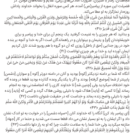
مجاهدان، رفتار با اسیران، ضرورت آمادگی‌های رزمی، علایم و نشانه‌های مؤمن. در
فضیلت این سوره از پیامبر(ص) آمده، هر کس سوره انفال را بخواند خداوند پاداش
روزه‌دارِ نمازگزار به او عطا مى‌کند.
وَاعْلَمُوا أَنَّمَا غَنِمْتُمْ مِنْ شَیْءٍ فَأَنَّ لِلَّهِ خُمُسَهُ وَلِلرَّسُولِ وَلِذِی الْقُرْبَى وَالْیَتَامَى وَالْمَسَاکِینِ
وَابْنِ السَّبِیلِ إِنْ کُنْتُمْ آمَنْتُمْ بِاللَّهِ وَمَا أَنْزَلْنَا عَلَى عَبْدِنَا یَوْمَ الْفُرْقَانِ یَوْمَ الْتَقَى الْجَمْعَانِ وَاللَّهُ
عَلَى کُلِّ شَیْءٍ قَدِیرٌ ﴿۴۱﴾
و بدانید که هر چیزى را به غنیمت گرفتید یک پنجم آن براى خدا و پیامبر و براى
خویشاوندان [او] و یتیمان و بینوایان و در راه‏ماندگان است اگر به خدا و آنچه بر بنده
خود در روز جدایى [حق از باطل] روزى که آن دو گروه با هم روبرو شدند نازل کردیم
ایمان آورده‏ اید و خدا بر هر چیزى تواناست (۴۱)
إِذْ أَنْتُمْ بِالْعُدْوَةِ الدُّنْیَا وَهُمْ بِالْعُدْوَةِ الْقُصْوَى وَالرَّکْبُ أَسْفَلَ مِنْکُمْ وَلَوْ تَوَاعَدْتُمْ لَاخْتَلَفْتُمْ فِی
الْمِیعَادِ وَلَکِنْ لِیَقْضِیَ اللَّهُ أَمْرًا کَانَ مَفْعُولًا لِیَهْلِکَ مَنْ هَلَکَ عَنْ بَیِّنَةٍ وَیَحْیَى مَنْ حَیَّ عَنْ
بَیِّنَةٍ وَإِنَّ اللَّهَ لَسَمِیعٌ عَلِیمٌ ﴿۴۲﴾
آنگاه که شما بر دامنه نزدیکتر [کوه] بودید و آنان در دامنه دورتر [کوه ] و سواران [دشمن]
پایین‏تر از شما [موضع گرفته] بودند و اگر با یکدیگر وعده گذارده بودید قطعا در وعده‏ گاه
خود اختلاف میکردید ولى [چنین شد] تا خداوند کارى را که انجام‏شدنى بود به انجام
رساند [و] تا کسى که [باید] هلاک شود با دلیلى روشن هلاک گردد و کسى که [باید] زنده
شود با دلیلى واضح زنده بماند و خداست که در حقیقت‏ شنواى داناست (۴۲)
إِذْ یُرِیکَهُمُ اللَّهُ فِی مَنَامِکَ قَلِیلًا وَلَوْ أَرَاکَهُمْ کَثِیرًا لَفَشِلْتُمْ وَلَتَنَازَعْتُمْ فِی الْأَمْرِ وَلَکِنَّ اللَّهَ سَلَّمَ
إِنَّهُ عَلِیمٌ بِذَاتِ الصُّدُورِ ﴿۴۳﴾
[اى پیامبر یاد کن] آنگاه را که خداوند آنان [=سپاه دشمن] را در خوابت به تو اندک نشان
داد و اگر ایشان را به تو بسیار نشان مى‏ داد قطعا سست مى ‏شدید و حتما در کار [جهاد]
منازعه میکردید ولى خدا شما را به سلامت داشت چرا که او به راز دلها داناست (۴۳)
وَإِذْ یُرِیکُمُوهُمْ إِذِ الْتَقَیْتُمْ فِی أَعْیُنِکُمْ قَلِیلًا وَیُقَلِّلُکُمْ فِی أَعْیُنِهِمْ لِیَقْضِیَ اللَّهُ أَمْرًا کَانَ مَفْعُولًا