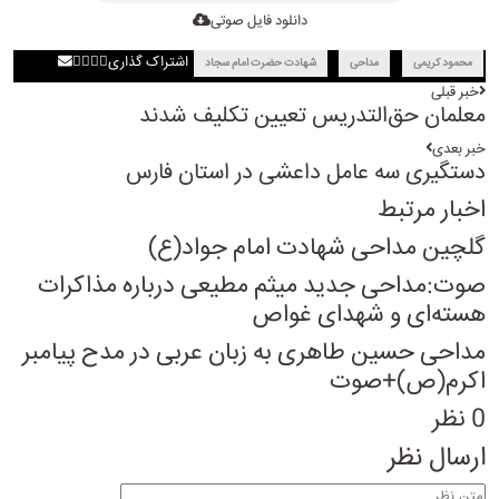
دانلود فایل صوتی
اشتراک گذاری
محمود کریمی
مداحی
شهادت حضرت امام سجاد
خبر قبلی
معلمان حق‌التدریس تعیین تکلیف شدند
خبر بعدی
دستگیری سه عامل داعشی در استان فارس
اخبار مرتبط
گلچین مداحی شهادت امام جواد(ع)
صوت:مداحی جدید میثم مطیعی درباره مذاکرات
هسته‌ای و شهدای غواص
مداحی حسین طاهری به زبان عربی در مدح پیامبر
اکرم(ص)+صوت
0 نظر
ارسال نظر