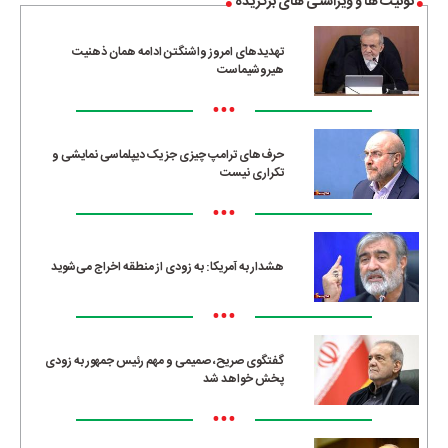
توئیت ها و ویراستی های برگزیده
تهدیدهای امروز واشنگتن ادامه همان ذهنیت
هیروشیماست
•••
حرف‌های ترامپ چیزی جز یک دیپلماسی نمایشی و
تکراری نیست
•••
هشدار به آمریکا: به زودی از منطقه اخراج می‌شوید
•••
گفتگوی صریح، صمیمی و مهم رئیس جمهور به زودی
پخش خواهد شد
•••