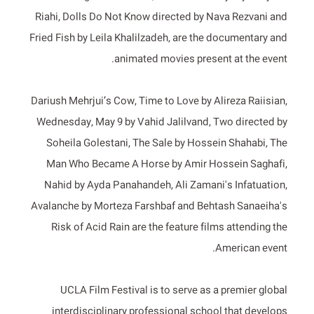
Riahi, Dolls Do Not Know directed by Nava Rezvani and
Fried Fish by Leila Khalilzadeh, are the documentary and
animated movies present at the event.
Dariush Mehrjui’s Cow, Time to Love by Alireza Raiisian,
Wednesday, May 9 by Vahid Jalilvand, Two directed by
Soheila Golestani, The Sale by Hossein Shahabi, The
Man Who Became A Horse by Amir Hossein Saghafi,
Nahid by Ayda Panahandeh, Ali Zamani's Infatuation,
Avalanche by Morteza Farshbaf and Behtash Sanaeiha's
Risk of Acid Rain are the feature films attending the
American event.
UCLA Film Festival is to serve as a premier global
interdisciplinary professional school that develops