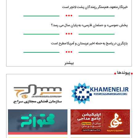
خبرنگار متعهد، هم‌سنگر رزمندگان پشت لانچر است
•••
پخش «موسی» و «سلمان فارسی» به پایان سال می رسد؟
•••
بازنگری در پاسخ به حمله اخیر عربستان و آمریکا مطرح است
•••
بیشتر
پیوندها