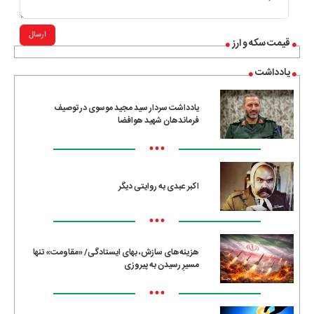
ارسال
قیمت سکه و ارز
یادداشت
یادداشت سردار سید مجید موسوی در توصیف
فرماندهان شهید هوافضا
•••
اکبر عبدی به روایتی دیگر
•••
هزینه‌های سازش، بهای ایستادگی/ «مقاومت» تنها
مسیرِ رسیدن به پیروزی
•••