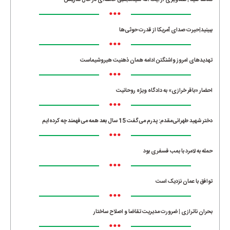
تماشا کنید | تصاویری از آیت الله سیدمجتبی خامنه‌ای در حال تدریس
•••
ببینید|حیرت صدای آمریکا از قدرت حوثی‌ها
•••
تهدیدهای امروز واشنگتن ادامه همان ذهنیت هیروشیماست
•••
احضار «باقر خرازی» به دادگاه ویژه روحانیت
•••
دختر شهید طهرانی‌مقدم: پدرم می‌گفت 15 سال بعد همه می‌فهمند چه کرده‌ایم
•••
حمله به لامرد با بمب فسفری بود
•••
توافق با عمان نزدیک است
•••
بحران ناترازی | ضرورت مدیریت تقاضا و اصلاح ساختار
•••