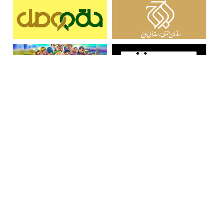
تمامی حقوق نشر مطالب و حق کپی رایت برای وب سایت سراج 24 محفوظ است و هرگونه
کپی برداری پیگرد قانونی دارد.
info [@] seraj24.ir