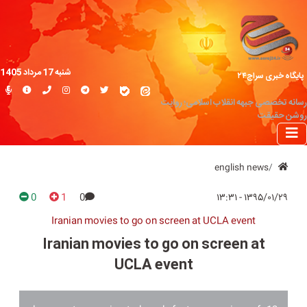
شنبه 17 مرداد 1405
پایگاه خبری سراج۲۴
رسانه تخصصی جبهه انقلاب اسلامی؛ روایت
روشن حقیقت
english news
0
1
0
۱۳۹۵/۰۱/۲۹ - ۱۳:۳۱
Iranian movies to go on screen at UCLA event
Iranian movies to go on screen at
UCLA event