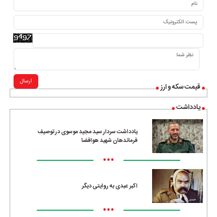
ارسال
قیمت سکه و ارز
یادداشت
یادداشت سردار سید مجید موسوی در توصیف
فرماندهان شهید هوافضا
•••
اکبر عبدی به روایتی دیگر
•••