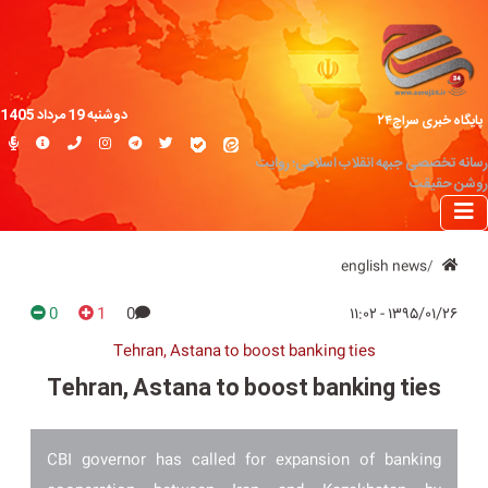
دوشنبه 19 مرداد 1405
پایگاه خبری سراج۲۴
رسانه تخصصی جبهه انقلاب اسلامی؛ روایت
روشن حقیقت
english news
0
1
0
۱۳۹۵/۰۱/۲۶ - ۱۱:۰۲
Tehran, Astana to boost banking ties
Tehran, Astana to boost banking ties
CBI governor has called for expansion of banking