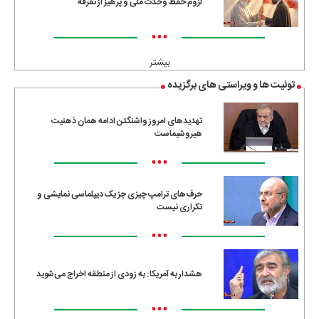
لزوم حفظ وحدت ملی و پرهیز از تفرقه
•••
بیشتر
توئیت ها و ویراستی های برگزیده
تهدیدهای امروز واشنگتن ادامه همان ذهنیت
هیروشیماست
•••
حرف‌های ترامپ چیزی جز یک دیپلماسی نمایشی و
تکراری نیست
•••
هشدار به آمریکا: به زودی از منطقه اخراج می‌شوید
•••