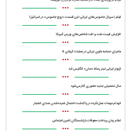
مردم در روزهای آینده آثار تشدید نظارت بر بازار را می‌بینند
•••
فیلم | سریال جاسوس‌های ایرانی؛ این قسمت «زوج جاسوس» در اسرائیل!
•••
افزایش قیمت نفت و افت شاخص‌های بورس آمریکا
•••
ماجرای حماسه‌ بانوی ایرانی در عملیات کربلای ۵
•••
لژیونر ایرانی تیتر رسانه «سان» انگلیس شد
•••
سال تحصیلی جدید حضوری آغاز می‌شود
•••
انهدام مهمات عمل‌نکرده در پاکدشت؛ احتمال شنیده‌شدن صدای انفجار
•••
اعلام زمان پرداخت معوقات بازنشستگان تامین اجتماعی
•••