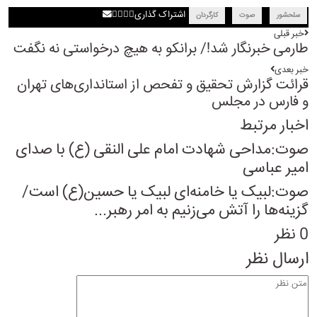
اشتراک گذاری
سلحشور
صوت
کارگردان
خبر قبلی
طارمی خبرنگار شد!/ برانکو به هیچ درخواستی نه نگفت
خبر بعدی
قرائت گزارش تحقیق و تفحص از استانداری‌های تهران
و فارس در مجلس
اخبار مرتبط
صوت:مداحی شهادت امام علی النقی (ع) با صدای
امیر عباسی
صوت:لبیک یا خامنه‌ای لبیک یا حسین(ع) است/
گزینه‌ها را آتش می‌زنیم به امر رهبر...
0 نظر
ارسال نظر