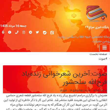
جمعه 16 مرداد 1405
پایگاه خبری سراج۲۴
رسانه تخصصی جبهه انقلاب اسلامی؛ روایت
روشن حقیقت
صفحه نخست
صوت
صوت:آخرین شعرخوانی زنده‌یاد
فرج‌الله سلحشور
۱۳۹۴/۱۲/۰۹ - ۱۴:۵۴
۱۳۹۴/۱۲/۰۹ - ۱۴:۵۴
همزمان با برگزاری مراسم تشییع پیکر زنده یاد فرج الله سلحشور قطعه شعری حماسی
انقلابی با صدای این هنرمند فقید منتشر شد. شاعر این کار با ذکر خاطره ای از تولید این
اثر می گوید: در حین ضبط این کار آن هنگام که به بیت «زهر نوشاندند مولای مرا»
رسیدیم آقای سلحشور آنقدر منقلب شد و گریه کرد که گویی می‌خواست قالب تهی کند.