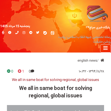
پنجشنبه 15 مرداد 1405
پایگاه خبری سراج۲۴
رسانه تخصصی جبهه انقلاب اسلامی؛ روایت
روشن حقیقت
english news
0
1
0
۱۳۹۴/۱۱/۲۸ - ۱۰:۳۲
We all in same boat for solving regional, global issues
We all in same boat for solving
regional, global issues