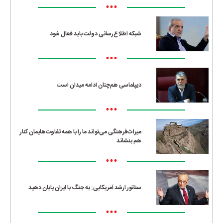
•••
شبکه اطلاع‌رسانی دولت باید فعال شود
•••
دیپلماسی هم‌چنان ادامه میدان است
•••
میراث‌فرهنگی می‌تواند ما را با همه تفاوت‌هایمان کنار
هم بنشاند
•••
سناتور ارشد آمریکایی: به جنگ با ایران پایان دهید
•••