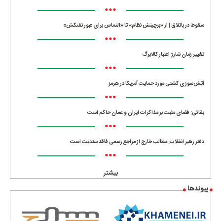
•••
سقوط در باتلاق | از «برچینش نظام» تا «التماس برای عبور نفتکش»
•••
تغییر زمان شارژ اعتبار کالابرگ
•••
آتش‌سوزی کشتی مورد حمایت آمریکا در هرمز
•••
بقائی: فضای مثبت بر مذاکرات ایران و عمان حاکم است
•••
دفتر رهبر انقلاب: مطالب خارج از مراجع رسمی فاقد سندیت است
•••
بیشتر
پیوندها