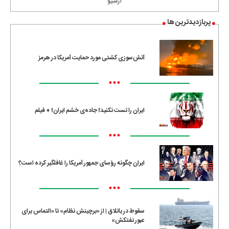
آرشیو
پربازدیدترین ها
آتش‌سوزی کشتی مورد حمایت آمریکا در هرمز
•••
ایران را تست نکنید! جاده‌ی خشم ایران! + فیلم
•••
ایران چگونه رؤسای جمهور آمریکا را غافلگیر کرده است؟
•••
سقوط در باتلاق | از «برچینش نظام» تا «التماس برای
عبور نفتکش»