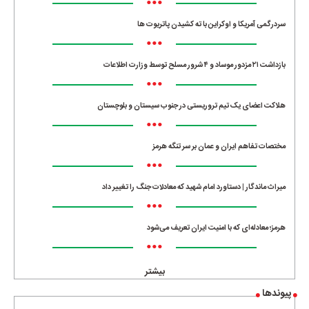
•••
سردرگمی آمریکا و اوکراین با ته کشیدن پاتریوت ها
•••
بازداشت ۲۱ مزدور موساد و ۴ شرور مسلح توسط وزارت اطلاعات
•••
هلاکت اعضای یک تیم تروریستی در جنوب سیستان و بلوچستان
•••
مختصات تفاهم ایران و عمان بر سر تنگه هرمز
•••
میراث ماندگار | دستاورد امام شهید که معادلات جنگ را تغییر داد
•••
هرمز؛ معادله‌ای که با امنیت ایران تعریف می‌شود
•••
بیشتر
پیوندها