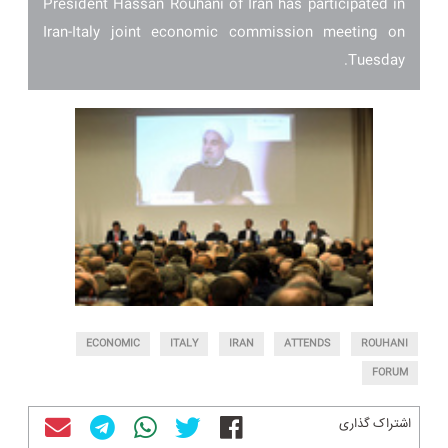
President Hassan Rouhani of Iran has participated in
Iran-Italy joint economic commission meeting on
Tuesday.
ECONOMIC
ITALY
IRAN
ATTENDS
ROUHANI
FORUM
اشتراک گذاری