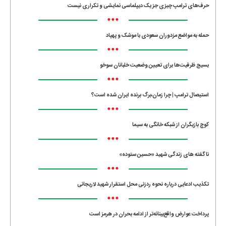
حرف‌های ترامپ چیزی جز یک دیپلماسی نمایشی و تکراری نیست
•••
حمله به مواضع مزدوران سعودی با موشک و پهپاد
•••
بسیج ظرفیت‌ها برای تعیین وضعیت خلبانان سوخو
•••
استیصال ترامپ | چرا زمان،برگ برنده ایران شده است؟
•••
کوچ بازیگران از شبکه خانگی به سیما
•••
ناگفته های زندگی شهید «حسین ستوده»
•••
تکذیب ادعایی درباره نحوه ردزنی محل استقرار شهید لاریجانی
•••
پرداخت عوارض واقع‌بینانه‌تر از ادامه بحران در هرمز است