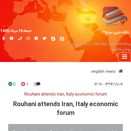
جمعه 16 مرداد 1405
پایگاه خبری سراج۲۴
رسانه تخصصی جبهه انقلاب اسلامی؛ روایت
روشن حقیقت
english news
0
1
0
۱۳۹۴/۱۱/۰۷ - ۱۲:۱۷
Rouhani attends Iran, Italy economic forum
Rouhani attends Iran, Italy economic
forum