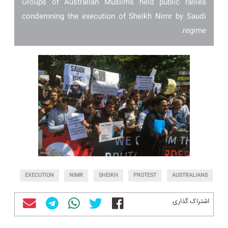
Groups of Australian Muslims held public rallies
condemning the execution of Sheikh Nimr by Saudi
regime.
EXECUTION
NIMR
SHEIKH
PROTEST
AUSTRALIANS
اشتراک گذاری