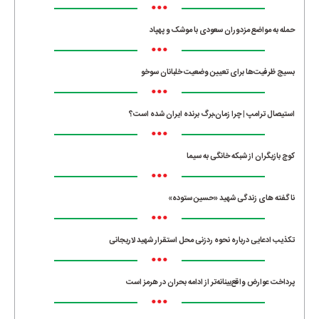
•••
حمله به مواضع مزدوران سعودی با موشک و پهپاد
•••
بسیج ظرفیت‌ها برای تعیین وضعیت خلبانان سوخو
•••
استیصال ترامپ | چرا زمان،برگ برنده ایران شده است؟
•••
کوچ بازیگران از شبکه خانگی به سیما
•••
ناگفته های زندگی شهید «حسین ستوده»
•••
تکذیب ادعایی درباره نحوه ردزنی محل استقرار شهید لاریجانی
•••
پرداخت عوارض واقع‌بینانه‌تر از ادامه بحران در هرمز است
•••