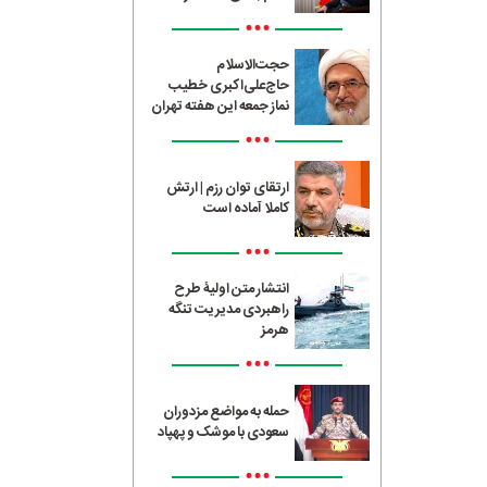
•••
حجت‌الاسلام
حاج‌علی‌اکبری خطیب
نماز جمعه این هفته تهران
•••
ارتقای توان رزم | ارتش
کاملا آماده است
•••
انتشار متن اولیۀ طرح
راهبردی مدیریت تنگه
هرمز
•••
حمله به مواضع مزدوران
سعودی با موشک و پهپاد
•••