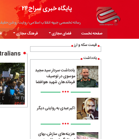
پایگاه خبری سراج۲۴
رسانه تخصصی جبهه انقلاب اسلامی؛ روایت روشن حقیق
صفحه نخست
فضای مجازی
فرهنگ مجازی
اق
قیمت سکه و ارز
ralians
یادداشت
یادداشت سردار سید مجید
موسوی در توصیف
فرماندهان شهید هوافضا
•••
اکبر عبدی به روایتی دیگر
•••
هزینه‌های سازش، بهای