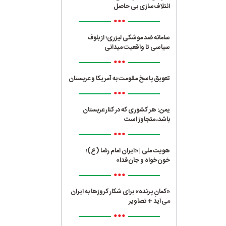
ائتلاف‌سازی بی حاصل
•••
سامانه ضد موشکی لیزری؛ از بلوف
سیاسی تا واقعیت میدانی
•••
تعویق پاسخ مقومت به آمریکا و عربستان
•••
یمن: هر کشوری که در کنار عربستان
باشد، متجاوز است
•••
هویت ملی | «ایران امام رضا (ع)؛
خون‌خواه و جان‌فدا»
•••
«کمانِ پرنده» برای شکار کروزها به ایران
می‌آید + تصاویر
•••