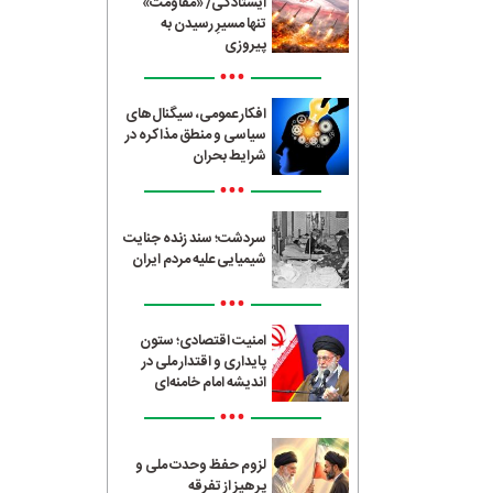
ایستادگی/ «مقاومت»
تنها مسیرِ رسیدن به
پیروزی
•••
افکار عمومی، سیگنال‌های
سیاسی و منطق مذاکره در
شرایط بحران
•••
سردشت؛ سند زنده جنایت
شیمیایی علیه مردم ایران
•••
امنیت اقتصادی؛ ستون
پایداری و اقتدار ملی در
اندیشه امام خامنه‌ای
•••
لزوم حفظ وحدت ملی و
پرهیز از تفرقه