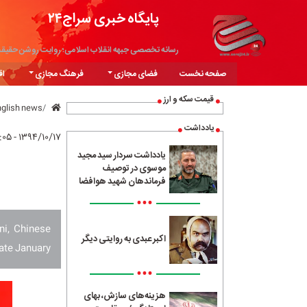
پایگاه خبری سراج۲۴
رسانه تخصصی جبهه انقلاب اسلامی؛ روایت روشن حقیق
صفحه نخست
فضای مجازی
فرهنگ مجازی
اق
قیمت سکه و ارز
nglish news
یادداشت
۱۳۹۴/۱۰/۱۷ - ۱۳:۰۵
یادداشت سردار سید مجید
موسوی در توصیف
فرماندهان شهید هوافضا
•••
ni, Chinese
اکبر عبدی به روایتی دیگر
late January.
•••
هزینه‌های سازش، بهای