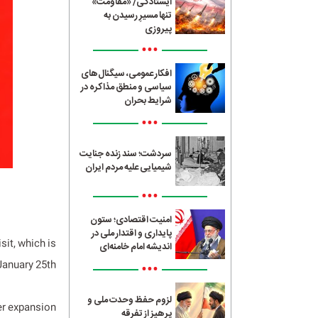
ایستادگی/ «مقاومت»
تنها مسیرِ رسیدن به
پیروزی
•••
افکار عمومی، سیگنال‌های
سیاسی و منطق مذاکره در
شرایط بحران
•••
سردشت؛ سند زنده جنایت
شیمیایی علیه مردم ایران
•••
امنیت اقتصادی؛ ستون
پایداری و اقتدار ملی در
sit, which is
اندیشه امام خامنه‌ای
January 25th.
•••
لزوم حفظ وحدت ملی و
er expansion
پرهیز از تفرقه