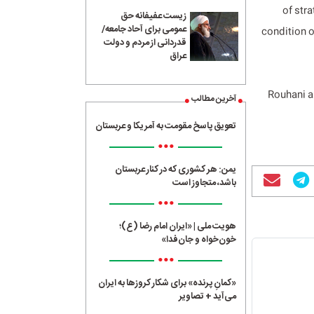
of stra
زیست عفیفانه حق
عمومی برای آحاد جامعه/
condition o
قدردانی از مردم و دولت
عراق
Rouhani a
آخرین مطالب
تعویق پاسخ مقومت به آمریکا و عربستان
•••
یمن: هر کشوری که در کنار عربستان
باشد، متجاوز است
•••
هویت ملی | «ایران امام رضا (ع)؛
خون‌خواه و جان‌فدا»
•••
«کمانِ پرنده» برای شکار کروزها به ایران
می‌آید + تصاویر