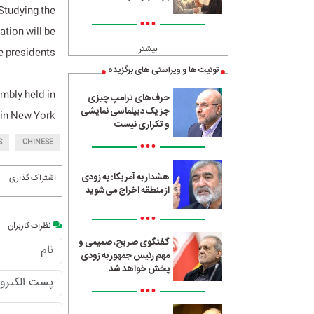
 Studying the
•••
ation will be
بیشتر
e presidents.
توئیت ها و ویراستی های برگزیده
mbly held in
حرف‌های ترامپ چیزی
جز یک دیپلماسی نمایشی
in New York.
و تکراری نیست
•••
S
CHINESE
هشدار به آمریکا: به زودی
اشتراک گذاری
از منطقه اخراج می‌شوید
•••
نظرات کاربران
گفتگوی صریح، صمیمی و
مهم رئیس جمهور به زودی
پخش خواهد شد
•••