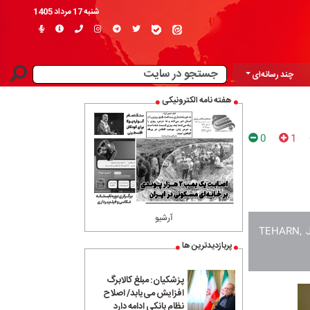
شنبه 17 مرداد 1405
چند رسانه‌ای
هفته نامه الکترونیکی
0
1
آرشیو
TEHARN, Ja
پربازدیدترین ها
پزشکیان: مبلغ کالابرگ
افزایش می‌یابد/ اصلاح
نظام بانکی ادامه دارد