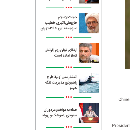
•••
حجت‌الاسلام
حاج‌علی‌اکبری خطیب
نماز جمعه این هفته تهران
•••
ارتقای توان رزم | ارتش
کاملا آماده است
•••
انتشار متن اولیۀ طرح
راهبردی مدیریت تنگه
هرمز
•••
Chines
حمله به مواضع مزدوران
سعودی با موشک و پهپاد
•••
President