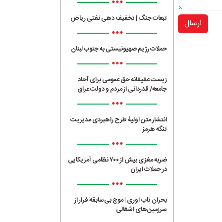
•••
تبعات جنگ | تخفیف دهی نفتی ریاض
ارسال
•••
حملات رژیم صهیونیستی به جنوب لبنان
•••
زیست عفیفانه حق عمومی برای آحاد
جامعه/ قدردانی از مردم و دولت عراق
•••
انتشار متن اولیۀ طرح راهبردی مدیریت
تنگه هرمز
•••
ضربه مغزی بیش از ۷۰۰ نظامی آمریکایی
در حملات ایران
•••
بحران تاب آوری | موج بی‌سابقه فرار از
سرزمین‌های اشغالی