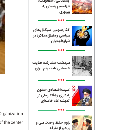
ایستادگی/ «مقاومت»
تنها مسیرِ رسیدن به
پیروزی
•••
افکار عمومی، سیگنال‌های
سیاسی و منطق مذاکره در
شرایط بحران
•••
سردشت؛ سند زنده جنایت
شیمیایی علیه مردم ایران
•••
امنیت اقتصادی؛ ستون
پایداری و اقتدار ملی در
اندیشه امام خامنه‌ای
•••
Organization
 the center.
لزوم حفظ وحدت ملی و
پرهیز از تفرقه