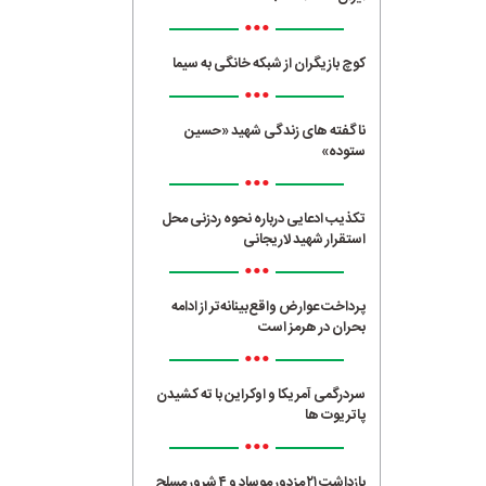
•••
کوچ بازیگران از شبکه خانگی به سیما
•••
ناگفته های زندگی شهید «حسین
ستوده»
•••
تکذیب ادعایی درباره نحوه ردزنی محل
استقرار شهید لاریجانی
•••
پرداخت عوارض واقع‌بینانه‌تر از ادامه
بحران در هرمز است
•••
سردرگمی آمریکا و اوکراین با ته کشیدن
پاتریوت ها
•••
بازداشت ۲۱ مزدور موساد و ۴ شرور مسلح