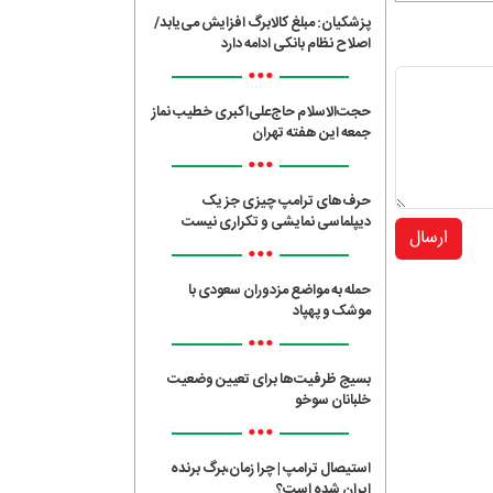
پزشکیان: مبلغ کالابرگ افزایش می‌یابد/
اصلاح نظام بانکی ادامه دارد
•••
حجت‌الاسلام حاج‌علی‌اکبری خطیب نماز
جمعه این هفته تهران
•••
حرف‌های ترامپ چیزی جز یک
دیپلماسی نمایشی و تکراری نیست
ارسال
•••
حمله به مواضع مزدوران سعودی با
موشک و پهپاد
•••
بسیج ظرفیت‌ها برای تعیین وضعیت
خلبانان سوخو
•••
استیصال ترامپ | چرا زمان،برگ برنده
ایران شده است؟