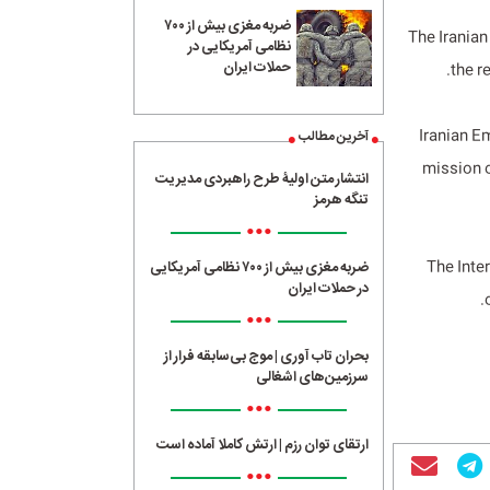
ضربه مغزی بیش از ۷۰۰
The Iranian
نظامی آمریکایی در
حملات ایران
the r
Iranian E
آخرین مطالب
mission o
انتشار متن اولیۀ طرح راهبردی مدیریت
تنگه هرمز
•••
The Inte
ضربه مغزی بیش از ۷۰۰ نظامی آمریکایی
در حملات ایران
•••
بحران تاب آوری | موج بی‌سابقه فرار از
سرزمین‌های اشغالی
•••
ارتقای توان رزم | ارتش کاملا آماده است
•••