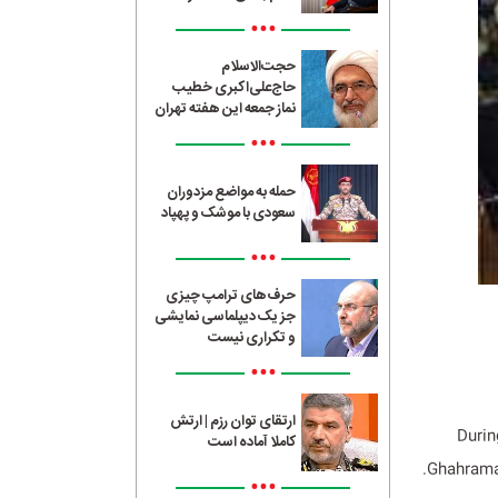
•••
حجت‌الاسلام
حاج‌علی‌اکبری خطیب
نماز جمعه این هفته تهران
•••
حمله به مواضع مزدوران
سعودی با موشک و پهپاد
•••
حرف‌های ترامپ چیزی
جز یک دیپلماسی نمایشی
و تکراری نیست
•••
ارتقای توان رزم | ارتش
Durin
کاملا آماده است
Ghahraman
•••