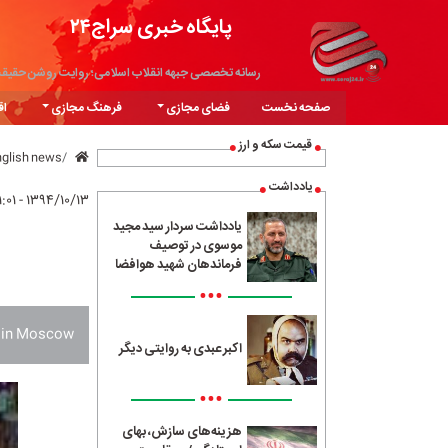
پایگاه خبری سراج۲۴
رسانه تخصصی جبهه انقلاب اسلامی؛ روایت روشن حقیق
صفحه نخست
فضای مجازی
فرهنگ مجازی
اق
قیمت سکه و ارز
nglish news
یادداشت
۱۳۹۴/۱۰/۱۳ - ۱۱:۰۱
یادداشت سردار سید مجید
موسوی در توصیف
فرماندهان شهید هوافضا
•••
d in Moscow.
اکبر عبدی به روایتی دیگر
•••
هزینه‌های سازش، بهای