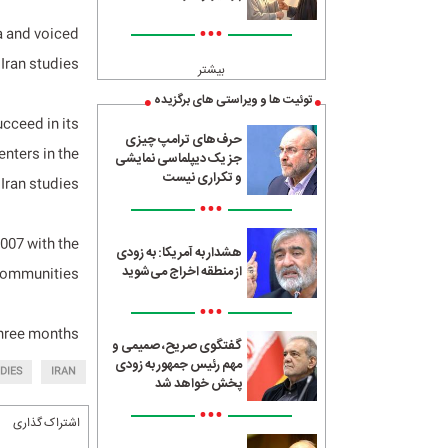
•••
ia and voiced
Iran studies.
بیشتر
توئیت ها و ویراستی های برگزیده
cceed in its
حرف‌های ترامپ چیزی
nters in the
جز یک دیپلماسی نمایشی
و تکراری نیست
 Iran studies.
•••
2007 with the
هشدار به آمریکا: به زودی
از منطقه اخراج می‌شوید
communities.
•••
three months.
گفتگوی صریح، صمیمی و
مهم رئیس جمهور به زودی
DIES
IRAN
پخش خواهد شد
•••
اشتراک گذاری