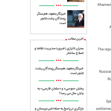
•••
Khamenei
خبرنگار متعهد، هم‌سنگر
رزمندگان پشت لانچر
است
A
آخرین مطالب
بحران ناترازی | ضرورت مدیریت تقاضا و
The repo
اصلاح ساختار
•••
خبرنگار متعهد، هم‌سنگر رزمندگان پشت
Russian
لانچر است
Ru
•••
پخش «موسی» و «سلمان فارسی» به
پایان سال می رسد؟
•••
Spu
بازنگری در پاسخ به حمله اخیر عربستان و
settlemen