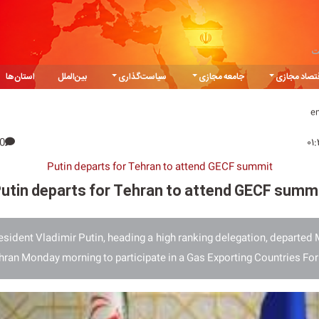
ت
تصاد مجازی
جامعه مجازی
سیاست‌گذاری
بین‌الملل
استان‌ها
e
0
Putin departs for Tehran to attend GECF summit
utin departs for Tehran to attend GECF summ
esident Vladimir Putin, heading a high ranking delegation, departed
hran Monday morning to participate in a Gas Exporting Countries Fo