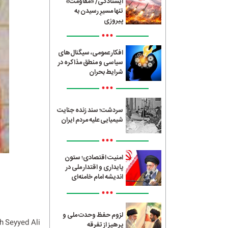
ایستادگی/ «مقاومت»
تنها مسیرِ رسیدن به
پیروزی
•••
افکار عمومی، سیگنال‌های
سیاسی و منطق مذاکره در
شرایط بحران
•••
سردشت؛ سند زنده جنایت
شیمیایی علیه مردم ایران
•••
امنیت اقتصادی؛ ستون
پایداری و اقتدار ملی در
اندیشه امام خامنه‌ای
•••
لزوم حفظ وحدت ملی و
h Seyyed Ali
پرهیز از تفرقه