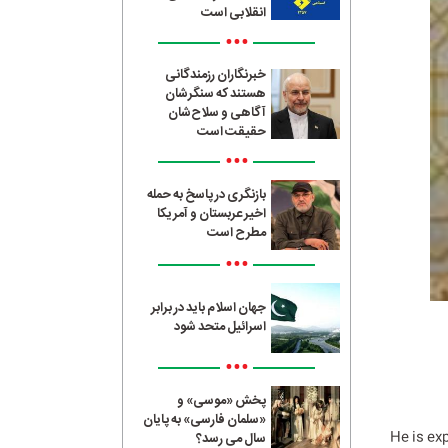
انقلابی است
•••
خبرنگاران رزمندگانی
هستند که سنگرشان
آگاهی و سلاح‌شان
حقیقت است
•••
بازنگری در پاسخ به حمله
اخیر عربستان و آمریکا
مطرح است
•••
جهان اسلام باید در برابر
اسرائیل متحد شود
•••
پخش «موسی» و
«سلمان فارسی» به پایان
He is ex
سال می رسد؟