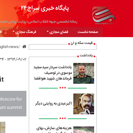
پایگاه خبری سراج۲۴
رسانه تخصصی جبهه انقلاب اسلامی؛ روایت روشن حقیق
صفحه نخست
فضای مجازی
فرهنگ مجازی
اق
قیمت سکه و ارز
nglish news
یادداشت
۱۳۹۴/۰۹/۰۲ - ۰۱:۳۴
یادداشت سردار سید مجید
موسوی در توصیف
it
فرماندهان شهید هوافضا
•••
 Moscow for
اکبر عبدی به روایتی دیگر
rum summit.
•••
هزینه‌های سازش، بهای