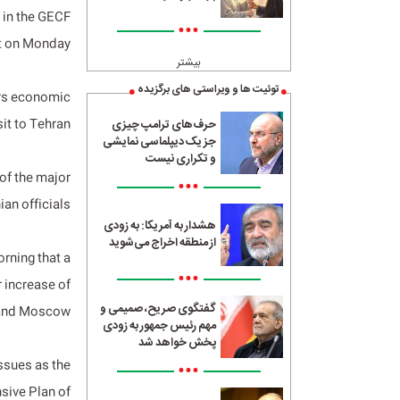
 in the GECF
•••
 on Monday.
بیشتر
توئیت ها و ویراستی های برگزیده
lars economic
it to Tehran.
حرف‌های ترامپ چیزی
جز یک دیپلماسی نمایشی
و تکراری نیست
 of the major
•••
an officials.
هشدار به آمریکا: به زودی
از منطقه اخراج می‌شوید
rning that a
•••
r increase of
گفتگوی صریح، صمیمی و
and Moscow.
مهم رئیس جمهور به زودی
پخش خواهد شد
ssues as the
•••
nsive Plan of