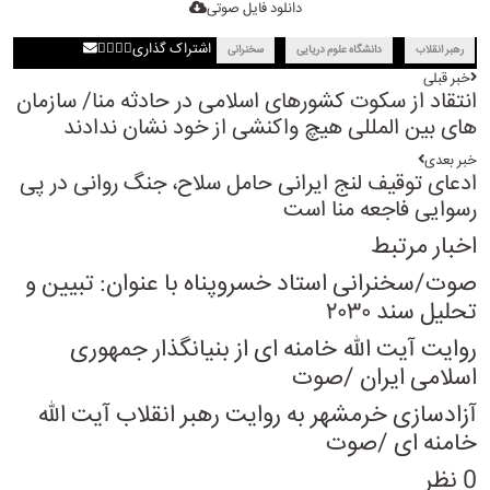
دانلود فایل صوتی
اشتراک گذاری
رهبر انقلاب
دانشگاه علوم دریایی
سخنرانی
خبر قبلی
انتقاد از سکوت کشورهای اسلامی در حادثه منا/ سازمان
های بین المللی هیچ واکنشی از خود نشان ندادند
خبر بعدی
ادعای توقیف لنج ایرانی حامل سلاح، جنگ روانی در پی
رسوایی فاجعه منا است
اخبار مرتبط
صوت/سخنرانی استاد خسروپناه با عنوان: تبیین و
تحلیل سند ۲۰۳۰
روایت آیت الله خامنه ای از بنیانگذار جمهوری
اسلامی ایران /صوت
آزادسازی خرمشهر به روایت رهبر انقلاب آیت الله
خامنه ای /صوت
0 نظر