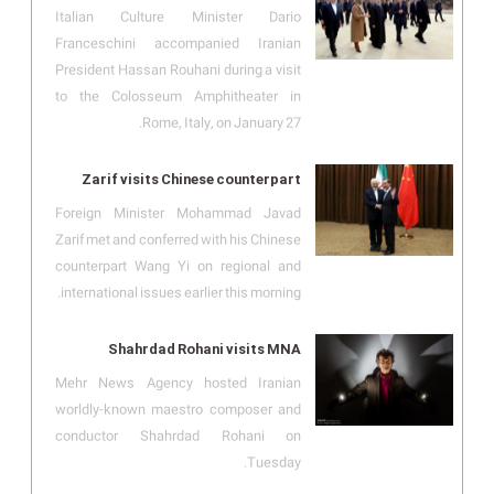
Italian Culture Minister Dario
Franceschini accompanied Iranian
President Hassan Rouhani during a visit
to the Colosseum Amphitheater in
Rome, Italy, on January 27.
Zarif visits Chinese counterpart
Foreign Minister Mohammad Javad
Zarif met and conferred with his Chinese
counterpart Wang Yi on regional and
international issues earlier this morning.
Shahrdad Rohani visits MNA
Mehr News Agency hosted Iranian
worldly-known maestro composer and
conductor Shahrdad Rohani on
Tuesday.