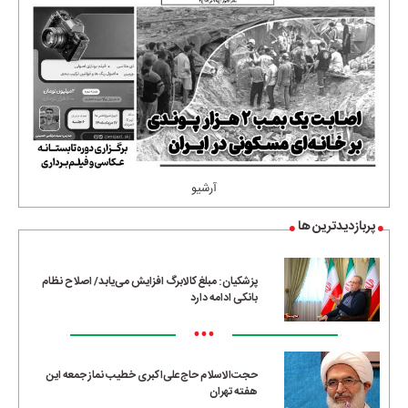
آرشیو
پربازدیدترین ها
پزشکیان: مبلغ کالابرگ افزایش می‌یابد/ اصلاح نظام
بانکی ادامه دارد
•••
حجت‌الاسلام حاج‌علی‌اکبری خطیب نماز جمعه این
هفته تهران