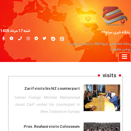
شنبه 17 مرداد 1405
پایگاه خبری سراج۲۴
رسانه تخصصی جبهه انقلاب اسلامی؛ روایت
روشن حقیقت
visits
Zarif visits his NZ counterpart
Iranian Foreign Minister Mohammad
Javad Zarif visited his counterpart in
New Zealand on Sunday.
Pres. Rouhani visits Colosseum