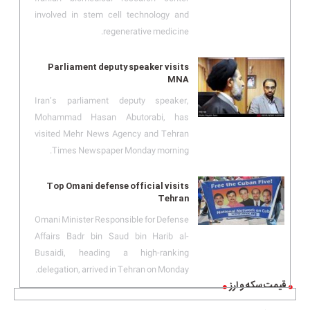
involved in stem cell technology and
regenerative medicine.
Parliament deputy speaker visits
MNA
Iran’s parliament deputy speaker,
Mohammad Hasan Abutorabi, has
visited Mehr News Agency and Tehran
Times Newspaper Monday morning.
Top Omani defense official visits
Tehran
Omani Minister Responsible for Defense
Affairs Badr bin Saud bin Harib al-
Busaidi, heading a high-ranking
delegation, arrived in Tehran on Monday.
قیمت سکه و ارز