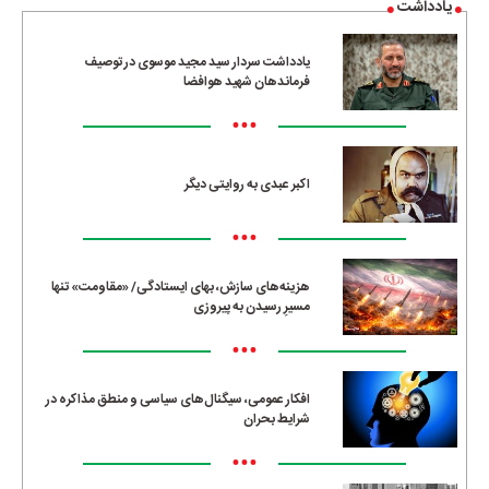
یادداشت
یادداشت سردار سید مجید موسوی در توصیف
فرماندهان شهید هوافضا
•••
اکبر عبدی به روایتی دیگر
•••
هزینه‌های سازش، بهای ایستادگی/ «مقاومت» تنها
مسیرِ رسیدن به پیروزی
•••
افکار عمومی، سیگنال‌های سیاسی و منطق مذاکره در
شرایط بحران
•••