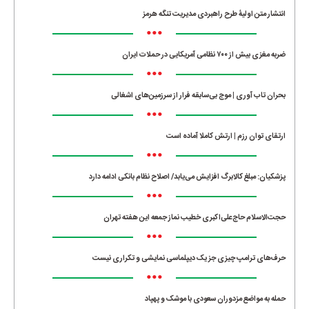
انتشار متن اولیۀ طرح راهبردی مدیریت تنگه هرمز
•••
ضربه مغزی بیش از ۷۰۰ نظامی آمریکایی در حملات ایران
•••
بحران تاب آوری | موج بی‌سابقه فرار از سرزمین‌های اشغالی
•••
ارتقای توان رزم | ارتش کاملا آماده است
•••
پزشکیان: مبلغ کالابرگ افزایش می‌یابد/ اصلاح نظام بانکی ادامه دارد
•••
حجت‌الاسلام حاج‌علی‌اکبری خطیب نماز جمعه این هفته تهران
•••
حرف‌های ترامپ چیزی جز یک دیپلماسی نمایشی و تکراری نیست
•••
حمله به مواضع مزدوران سعودی با موشک و پهپاد