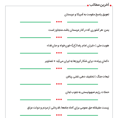
آخرین مطالب
تعویق پاسخ مقومت به آمریکا و عربستان
•••
یمن: هر کشوری که در کنار عربستان باشد، متجاوز است
•••
هویت ملی | «ایران امام رضا (ع)؛ خون‌خواه و جان‌فدا»
•••
«کمانِ پرنده» برای شکار کروزها به ایران می‌آید + تصاویر
•••
تبعات جنگ | تخفیف دهی نفتی ریاض
•••
حملات رژیم صهیونیستی به جنوب لبنان
•••
زیست عفیفانه حق عمومی برای آحاد جامعه/ قدردانی از مردم و دولت عراق
•••