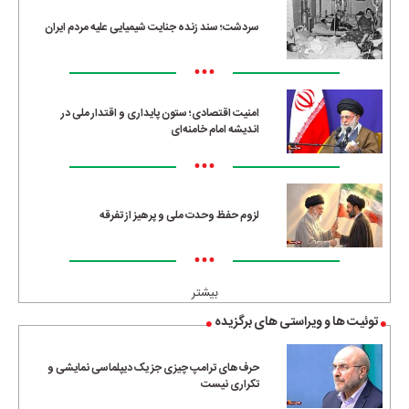
سردشت؛ سند زنده جنایت شیمیایی علیه مردم ایران
•••
امنیت اقتصادی؛ ستون پایداری و اقتدار ملی در
اندیشه امام خامنه‌ای
•••
لزوم حفظ وحدت ملی و پرهیز از تفرقه
•••
بیشتر
توئیت ها و ویراستی های برگزیده
حرف‌های ترامپ چیزی جز یک دیپلماسی نمایشی و
تکراری نیست