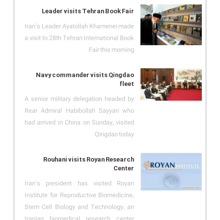
Leader visits Tehran Book Fair
Iran’s Leader Ayatollah Khamenei made
a visit to 28th Tehran International Book
Fair this morning.
Navy commander visits Qingdao
fleet
A senior military delegation headed by
Rear Admiral Habibollah Sayyari who
had arrived in China on Sunday, visited
Qingdao today.
Rouhani visits Royan Research
Center
Iran’s president has visited Royan
Institute for Reproductive Biomedicine,
Stem Cell Biology and Technology, an
Iranian biomedical research center