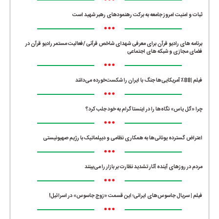
•••
ثبات و امنیت امروز جامعه به برکت رهنمودهای رهبر شهید است
•••
برنامه های رادیو قرآن برای معرفی شهدای شاخص قرآنی /فعالیت مستمر رادیو قرآن در
فضای مجازی و شبکه های اجتماعی
•••
فیلم |88٪ آمریکایی‌ها جنگ با ایران را شکست‌خورده می‌دانند
•••
چرا «گل یاس» نگاه‌ها را در اینستاگرام به خود جلب کرد؟
•••
اعتراض گسترده یونانی‌ها به همکاری نظامی و دیپلماتیک با رژیم صهیونیستی
•••
مردم در روزهای آینده آثار تشدید نظارت بر بازار را می‌بینند
•••
فیلم | سریال جاسوس‌های ایرانی؛ این قسمت «زوج جاسوس» در اسرائیل!
•••