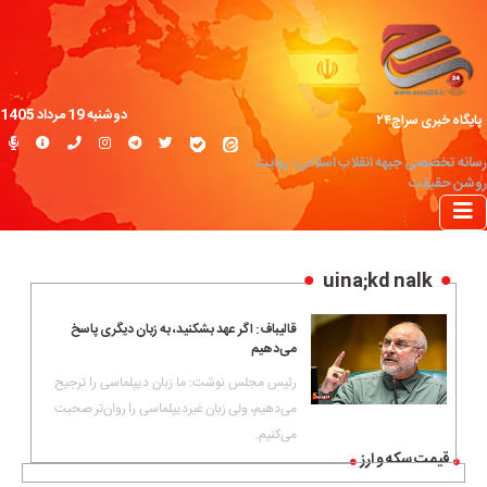
دوشنبه 19 مرداد 1405
پایگاه خبری سراج۲۴
رسانه تخصصی جبهه انقلاب اسلامی؛ روایت
روشن حقیقت
uina;kd nalk
قالیباف: اگر عهد بشکنید، به زبان دیگری پاسخ
می‌دهیم
رئیس مجلس نوشت: ما زبان دیپلماسی را ترجیح
می‌دهیم، ولی زبان‌ غیردیپلماسی را روان‌تر صحبت
می‌کنیم.
قیمت سکه و ارز