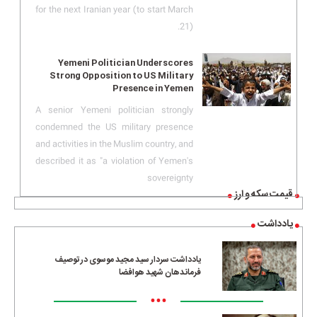
for the next Iranian year (to start March
21).
Yemeni Politician Underscores
Strong Opposition to US Military
Presence in Yemen
A senior Yemeni politician strongly
condemned the US military presence
and activities in the Muslim country, and
described it as "a violation of Yemen's
sovereignty
قیمت سکه و ارز
یادداشت
یادداشت سردار سید مجید موسوی در توصیف
فرماندهان شهید هوافضا
•••