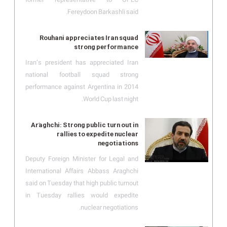
Fereydoon Barkashli said.
Rouhani appreciates Iran squad
strong performance
Iran’s president has appreciated Iran
national football squad strong
performance against Argentina in 2014
World Cup last night.
Arَaghchi: Strong public turn out in
rallies to expedite nuclear
negotiations
Deputy Foreign Minister for Legal and
International Affairs Abbass Araghchi
said on Tuesday that high public turnout
in Tuesday rallies would expedite
nuclear negotiations.