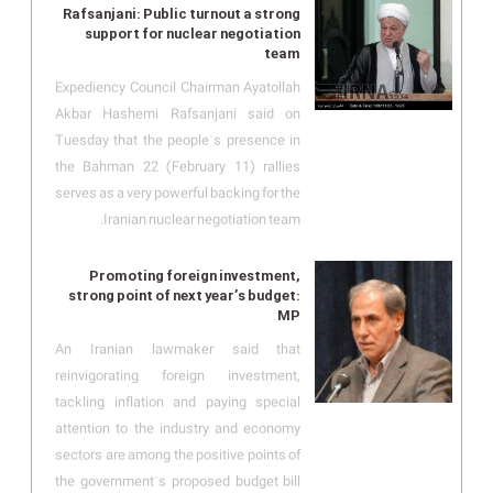
Rafsanjani: Public turnout a strong
support for nuclear negotiation
team
Expediency Council Chairman Ayatollah
Akbar Hashemi Rafsanjani said on
Tuesday that the peopleˈs presence in
the Bahman 22 (February 11) rallies
serves as a very powerful backing for the
Iranian nuclear negotiation team.
Promoting foreign investment,
strong point of next year’s budget:
MP
An Iranian lawmaker said that
reinvigorating foreign investment,
tackling inflation and paying special
attention to the industry and economy
sectors are among the positive points of
the governmentˈs proposed budget bill