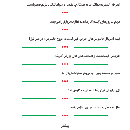
اعتراض گسترده یونانی‌ها به همکاری نظامی و دیپلماتیک با رژیم صهیونیستی
•••
مردم در روزهای آینده آثار تشدید نظارت بر بازار را می‌بینند
•••
فیلم | سریال جاسوس‌های ایرانی؛ این قسمت «زوج جاسوس» در اسرائیل!
•••
افزایش قیمت نفت و افت شاخص‌های بورس آمریکا
•••
ماجرای حماسه‌ بانوی ایرانی در عملیات کربلای ۵
•••
لژیونر ایرانی تیتر رسانه «سان» انگلیس شد
•••
سال تحصیلی جدید حضوری آغاز می‌شود
•••
بیشتر