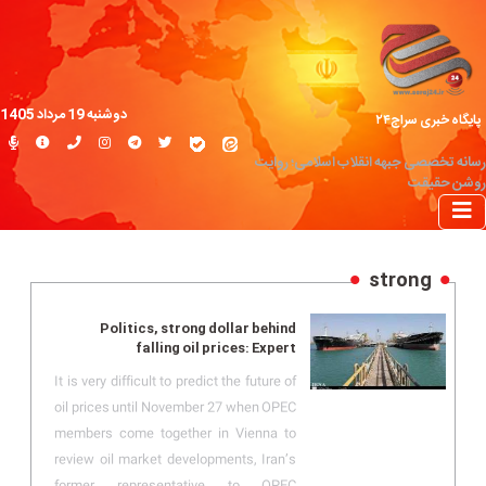
دوشنبه 19 مرداد 1405
پایگاه خبری سراج۲۴
رسانه تخصصی جبهه انقلاب اسلامی؛ روایت
روشن حقیقت
strong
Politics, strong dollar behind
falling oil prices: Expert
It is very difficult to predict the future of
oil prices until November 27 when OPEC
members come together in Vienna to
review oil market developments, Iran’s
former representative to OPEC