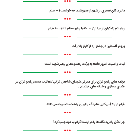
•••
مادر ماکان نصیری از شهردار هیروشیما چه خواست؟ + فیلم
•••
روایت پزشکیان از دیدار 7 ساعته با رهبر معظم انقلاب + فیلم
•••
پرچم فلسطین در جشنواره لوکارنو بالا رفت
•••
ثبات و امنیت امروز جامعه به برکت رهنمودهای رهبر شهید است
•••
برنامه های رادیو قرآن برای معرفی شهدای شاخص قرآنی /فعالیت مستمر رادیو قرآن در
فضای مجازی و شبکه های اجتماعی
•••
فیلم |88٪ آمریکایی‌ها جنگ با ایران را شکست‌خورده می‌دانند
•••
چرا «گل یاس» نگاه‌ها را در اینستاگرام به خود جلب کرد؟
•••