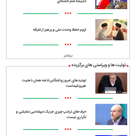
اندیشه امام خامنه‌ای
•••
لزوم حفظ وحدت ملی و پرهیز از تفرقه
•••
بیشتر
توئیت ها و ویراستی های برگزیده
تهدیدهای امروز واشنگتن ادامه همان ذهنیت
هیروشیماست
•••
حرف‌های ترامپ چیزی جز یک دیپلماسی نمایشی و
تکراری نیست
•••