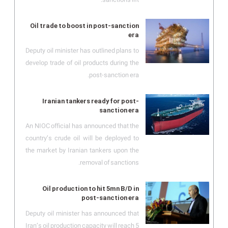
Oil trade to boost in post-sanction
era
Deputy oil minister has outlined plans to
develop trade of oil products during the
post-sanction era.
Iranian tankers ready for post-
sanction era
An NIOC official has announced that the
country’s crude oil will be deployed to
the market by Iranian tankers upon the
removal of sanctions.
Oil production to hit 5mn B/D in
post-sanction era
Deputy oil minister has announced that
Iran’s oil production capacity will reach 5