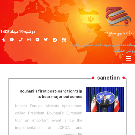
دوشنبه 19 مرداد 1405
پایگاه خبری سراج۲۴
رسانه تخصصی جبهه انقلاب اسلامی؛ روایت
روشن حقیقت
sanction
Rouhani’s first post-sanction trip
to bear major outcomes
Iranian Foreign Ministry spokesman
called President Rouhani’s European
tour an important event since the
implementation of JCPOA and
sanctions lift.