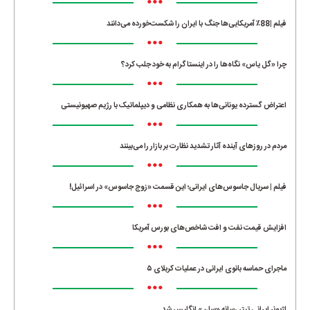
•••
فیلم |88٪ آمریکایی‌ها جنگ با ایران را شکست‌خورده می‌دانند
•••
چرا «گل یاس» نگاه‌ها را در اینستاگرام به خود جلب کرد؟
•••
اعتراض گسترده یونانی‌ها به همکاری نظامی و دیپلماتیک با رژیم صهیونیستی
•••
مردم در روزهای آینده آثار تشدید نظارت بر بازار را می‌بینند
•••
فیلم | سریال جاسوس‌های ایرانی؛ این قسمت «زوج جاسوس» در اسرائیل!
•••
افزایش قیمت نفت و افت شاخص‌های بورس آمریکا
•••
ماجرای حماسه‌ بانوی ایرانی در عملیات کربلای ۵
•••
لژیونر ایرانی تیتر رسانه «سان» انگلیس شد