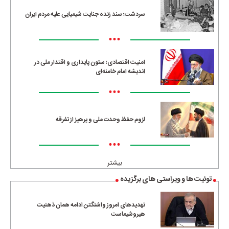
سردشت؛ سند زنده جنایت شیمیایی علیه مردم ایران
•••
امنیت اقتصادی؛ ستون پایداری و اقتدار ملی در
اندیشه امام خامنه‌ای
•••
لزوم حفظ وحدت ملی و پرهیز از تفرقه
•••
بیشتر
توئیت ها و ویراستی های برگزیده
تهدیدهای امروز واشنگتن ادامه همان ذهنیت
هیروشیماست