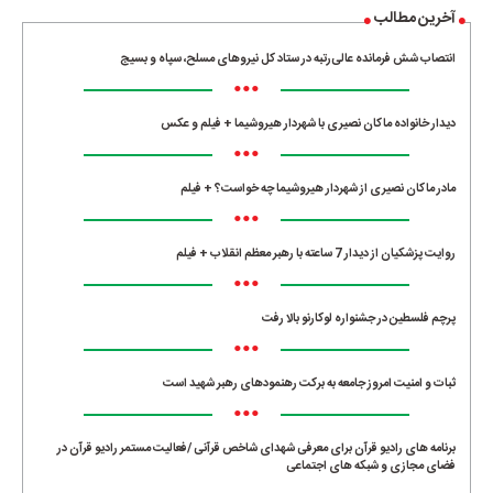
آخرین مطالب
انتصاب شش فرمانده عالی‌رتبه در ستاد کل نیروهای مسلح، سپاه و بسیج
•••
دیدار خانواده ماکان نصیری با شهردار هیروشیما + فیلم و عکس
•••
مادر ماکان نصیری از شهردار هیروشیما چه خواست؟ + فیلم
•••
روایت پزشکیان از دیدار 7 ساعته با رهبر معظم انقلاب + فیلم
•••
پرچم فلسطین در جشنواره لوکارنو بالا رفت
•••
ثبات و امنیت امروز جامعه به برکت رهنمودهای رهبر شهید است
•••
برنامه های رادیو قرآن برای معرفی شهدای شاخص قرآنی /فعالیت مستمر رادیو قرآن در
فضای مجازی و شبکه های اجتماعی