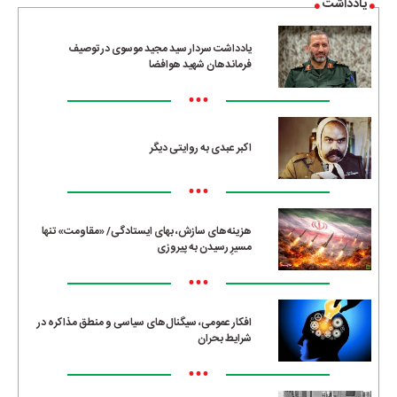
یادداشت
یادداشت سردار سید مجید موسوی در توصیف
فرماندهان شهید هوافضا
•••
اکبر عبدی به روایتی دیگر
•••
هزینه‌های سازش، بهای ایستادگی/ «مقاومت» تنها
مسیرِ رسیدن به پیروزی
•••
افکار عمومی، سیگنال‌های سیاسی و منطق مذاکره در
شرایط بحران
•••