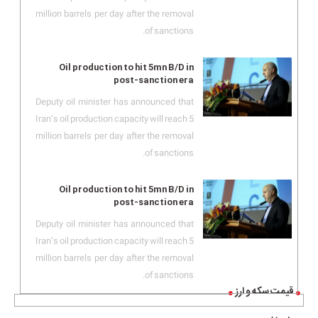
million barrels per day after the removal
of sanctions.
Oil production to hit 5mn B/D in
post-sanction era
Deputy oil minister has announced that
Iran’s oil production capacity will reach 5
million barrels per day after the removal
of sanctions.
Oil production to hit 5mn B/D in
post-sanction era
Deputy oil minister has announced that
Iran’s oil production capacity will reach 5
million barrels per day after the removal
of sanctions.
قیمت سکه و ارز