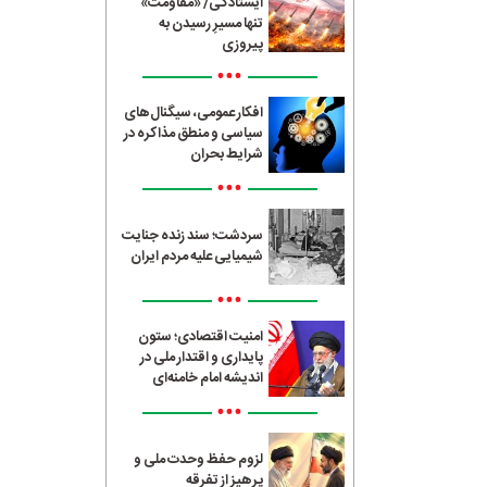
ایستادگی/ «مقاومت»
تنها مسیرِ رسیدن به
پیروزی
•••
افکار عمومی، سیگنال‌های
سیاسی و منطق مذاکره در
شرایط بحران
•••
سردشت؛ سند زنده جنایت
شیمیایی علیه مردم ایران
•••
امنیت اقتصادی؛ ستون
پایداری و اقتدار ملی در
اندیشه امام خامنه‌ای
•••
لزوم حفظ وحدت ملی و
پرهیز از تفرقه