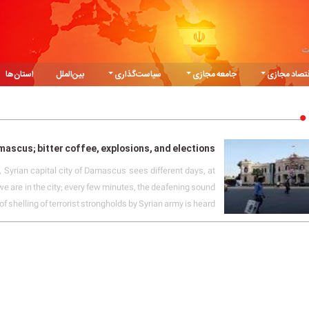
ت
تصاد مجازی
جامعه مجازی
سیاست‌گذاری
بین‌الملل
استان‌ها
ascus; bitter coffee, explosions, and elections!
 Syrian capital city of Damascus sees different days, at
e are in the city; every few minutes, the deafening sound
of shelling of terrorist strongholds by Syrian army is heard.