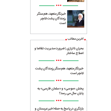
•••
خبرنگار متعهد، هم‌سنگر
رزمندگان پشت لانچر
است
آخرین مطالب
بحران ناترازی | ضرورت مدیریت تقاضا و
اصلاح ساختار
•••
خبرنگار متعهد، هم‌سنگر رزمندگان پشت
لانچر است
•••
پخش «موسی» و «سلمان فارسی» به
پایان سال می رسد؟
•••
بازنگری در پاسخ به حمله اخیر عربستان و