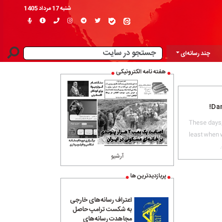
شنبه 17 مرداد 1405
چند رسانه‌ای
هفته نامه الکترونیکی
Dam
These days,
least when w
آرشیو
پربازدیدترین ها
اعتراف رسانه‌های خارجی
به شکست ترامپ حاصل
مجاهدت رسانه‌های