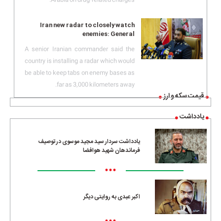
Iran new radar to closely watch
enemies: General
A senior Iranian commander said the
country is installing a radar which would
be able to keep tabs on enemy bases as
far as 3,000 kilometers away.
قیمت سکه و ارز
یادداشت
یادداشت سردار سید مجید موسوی در توصیف
فرماندهان شهید هوافضا
•••
اکبر عبدی به روایتی دیگر