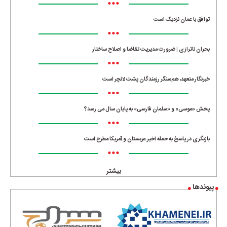
•••
توافق با عمان نزدیک است
•••
بحران ناترازی | ضرورت مدیریت تقاضا و اصلاح ساختار
•••
خبرنگار متعهد، هم‌سنگر رزمندگان پشت لانچر است
•••
پخش «موسی» و «سلمان فارسی» به پایان سال می رسد؟
•••
بازنگری در پاسخ به حمله اخیر عربستان و آمریکا مطرح است
•••
بیشتر
پیوندها