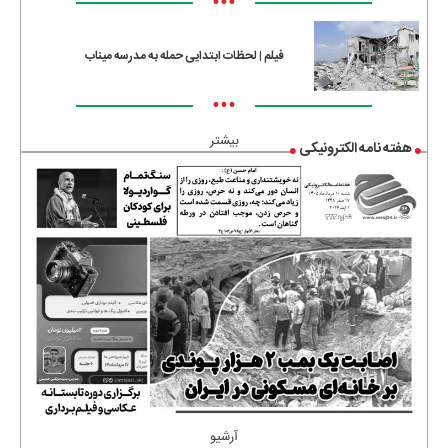
•••
فیلم | لحظات ابتدایی حمله به مدرسه میناب
•••
بیشتر
هفته نامه الکترونیکی
آرشیو