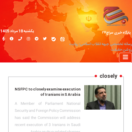
یکشنبه 18 مرداد 1405
پایگاه خبری سراج۲۴
رسانه تخصصی جبهه انقلاب اسلامی؛ روایت
روشن حقیقت
closely
NSFPC to closely examine execution
of Iranians in S Arabia
A Member of Parliament National
Security and Foreign Policy Commission
has said the Commission will address
recent execution of 3 Iranians in Saudi
Arabia on drug-related charges.