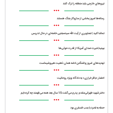
نیروهای خارجی باید منطقه را ترک کنند
•••
رسانه‌ها امروز بخشی از سازوکار جنگ هستند
•••
تماشا کنید | تصاویری از آیت الله سیدمجتبی خامنه‌ای در حال تدریس
•••
ببینید|حیرت صدای آمریکا از قدرت حوثی‌ها
•••
تهدیدهای امروز واشنگتن ادامه همان ذهنیت هیروشیماست
•••
احضار «باقر خرازی» به دادگاه ویژه روحانیت
•••
دختر شهید طهرانی‌مقدم: پدرم می‌گفت 15 سال بعد همه می‌فهمند چه کرده‌ایم
•••
حمله به لامرد با بمب فسفری بود