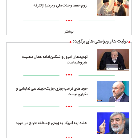
لزوم حفظ وحدت ملی و پرهیز از تفرقه
•••
بیشتر
توئیت ها و ویراستی های برگزیده
تهدیدهای امروز واشنگتن ادامه همان ذهنیت
هیروشیماست
•••
حرف‌های ترامپ چیزی جز یک دیپلماسی نمایشی و
تکراری نیست
•••
هشدار به آمریکا: به زودی از منطقه اخراج می‌شوید