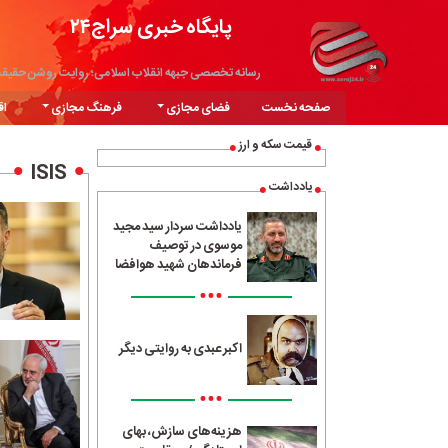
پایگاه خبری سراج۲۴
رسانه تخصصی جبهه انقلاب اسلامی؛ روایت روشن حقیق
صفحه نخست
فضای مجازی
فرهنگ مجازی
اق
قیمت سکه و ارز
ISIS
یادداشت
یادداشت سردار سید مجید
موسوی در توصیف
فرماندهان شهید هوافضا
•••
اکبر عبدی به روایتی دیگر
•••
هزینه‌های سازش، بهای