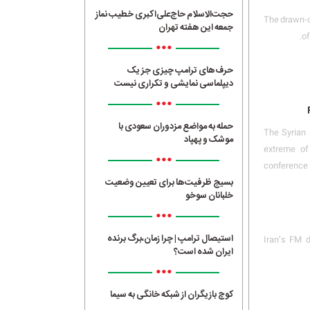
حجت‌الاسلام حاج‌علی‌اکبری خطیب نماز
The drawn-o
جمعه این هفته تهران
of
•••
حرف‌های ترامپ چیزی جز یک
دیپلماسی نمایشی و تکراری نیست
•••
حمله به مواضع مزدوران سعودی با
The Syrian 
موشک و پهپاد
extreme of 
•••
conference 
بسیج ظرفیت‌ها برای تعیین وضعیت
خلبانان سوخو
•••
استیصال ترامپ | چرا زمان،برگ برنده
Iran’s FM 
ایران شده است؟
•••
کوچ بازیگران از شبکه خانگی به سیما