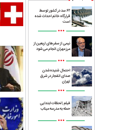
۶۲ سد در کشور توسط
قرارگاه خاتم احداث شده
است
•••
نیمی از سفرهای اربعین از
مرز مهران انجام می‌شود
•••
احتمال شنیده‌شدن
صدای انفجار در شرق
تهران
•••
فیلم | لحظات ابتدایی
حمله به مدرسه میناب
•••