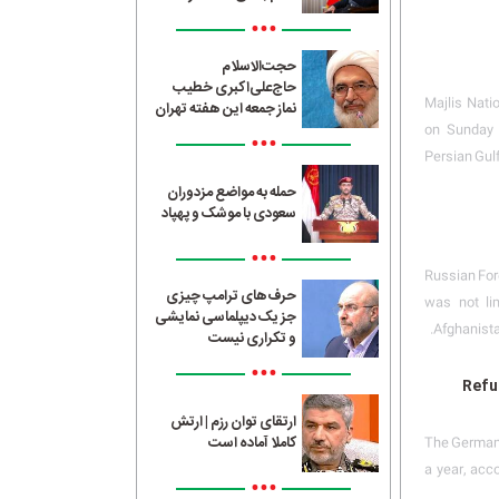
•••
حجت‌الاسلام
حاج‌علی‌اکبری خطیب
Majlis Nati
نماز جمعه این هفته تهران
on Sunday 
•••
Persian Gulf
حمله به مواضع مزدوران
سعودی با موشک و پهپاد
•••
Russian For
حرف‌های ترامپ چیزی
was not lim
جز یک دیپلماسی نمایشی
Afghanista
و تکراری نیست
•••
Refug
ارتقای توان رزم | ارتش
کاملا آماده است
The German r
a year, acc
•••