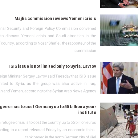
Majlis commission reviews Yemeni crisis
onal Security and Foreign Policy Commission convened
to discuss Yemeni crisis and Saudi atrocities in the
 country, according to Nozar Shafiei, the rapporteur of the
commission.
ISIS issue is not limited only to Syria: Lavrov
eign Minister Sergey Lavrov said Tuesday that ISIS issue
ited to Syria, as the group was also active in Iraq,
n and Yemen, according to the Syrian Arab News Agency.
ee crisis to cost Germany up to 55 billion a year:
institute
efugee crisis is to cost the country up to 55 billion euros
ording to a report released Friday by an economic think-
tank based in the north German city of Kiel.