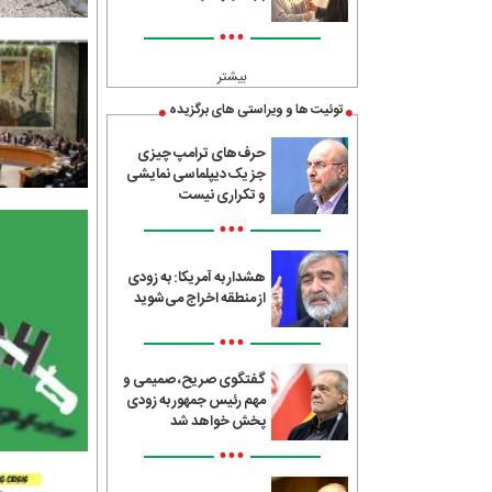
•••
بیشتر
توئیت ها و ویراستی های برگزیده
حرف‌های ترامپ چیزی
جز یک دیپلماسی نمایشی
و تکراری نیست
•••
هشدار به آمریکا: به زودی
از منطقه اخراج می‌شوید
•••
گفتگوی صریح، صمیمی و
مهم رئیس جمهور به زودی
پخش خواهد شد
•••