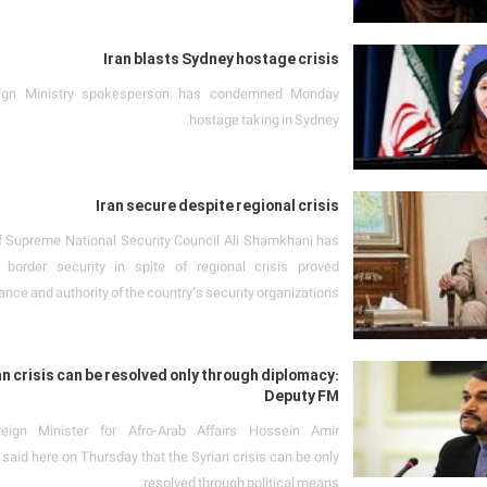
Iran blasts Sydney hostage crisis
eign Ministry spokesperson has condemned Monday
hostage taking in Sydney.
Iran secure despite regional crisis
f Supreme National Security Council Ali Shamkhani has
s border security in spite of regional crisis proved
nce and authority of the country’s security organizations.
an crisis can be resolved only through diplomacy:
Deputy FM
eign Minister for Afro-Arab Affairs Hossein Amir
 said here on Thursday that the Syrian crisis can be only
resolved through political means.