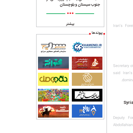
جنوب سیستان و بلوچستان
•••
بیشتر
Iran’s For
پیوندها
Secretary o
said Iran’
domina
Syri
Deputy For
Abdollahian