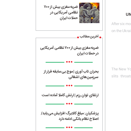
ضربه مغزی بیش از ۷۰۰
نظامی آمریکایی در
UN
حملات ایران
After six m
on the Ukra
آخرین مطالب
ضربه مغزی بیش از ۷۰۰ نظامی آمریکایی
در حملات ایران
•••
The New Yor
بحران تاب آوری | موج بی‌سابقه فرار از
slits throa
سرزمین‌های اشغالی
•••
ارتقای توان رزم | ارتش کاملا آماده است
•••
پزشکیان: مبلغ کالابرگ افزایش می‌یابد/
اصلاح نظام بانکی ادامه دارد
•••