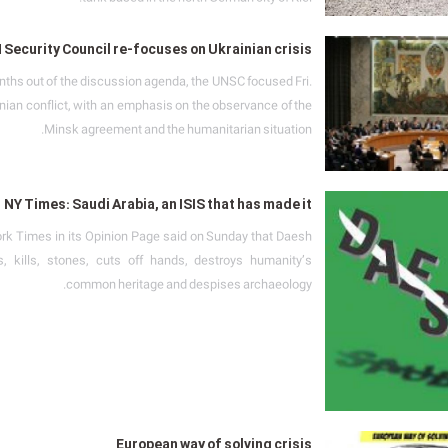
 Security Council re-focuses on Ukrainian crisis
onths out of the discussion agenda, the UNSC focused Fri.
inian conflict, with an emphasis on the observance of the
Minsk agreement and the humanitarian situation.
NY Times: Saudi Arabia, an ISIS that has made it
k Times in its Opinion Page said on Sunday that Daesh
ts, kills, stones, cuts off hands, destroys humanity’s
common heritage and despises archaeology.
European way of solving crisis