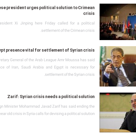
se president urges political solution to Crimean
crisis
sident Xi Jinping here Friday called for a political
settlement of the Crimean crisis.
ypt presence vital for settlement of Syrian crisis
etary General of the Arab League Amr Moussa has said
nce of Iran, Saudi Arabia and Egypt is necessary for
settlement of the Syrian crisis.
Zarif: Syrian crisis needs a political solution
ign Minister Mohammad Javad Zarif has said ending the
ear old crisis in Syria calls for devising a political solution.