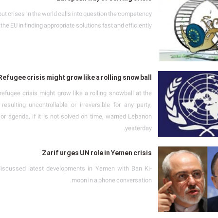
ut crises in the world calls into question the competency
 the EU in finding appropriate solutions fast and efficiently.
Refugee crisis might grow like a rolling snow ball
refugee crisis might grow like a rolling snowball at the
resulting uncontrollable or irreversible for any party,
or agenda, if it is not solved on time, warned Lebanon
yesterday.
Zarif urges UN role in Yemen crisis
discussed latest developments in Yemen with Ban Ki-
moon in a phone conversation.