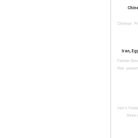
Chine
Chinese Pre
Iran, Eg
Former Secr
that prese
Iran’s Fore
three-y