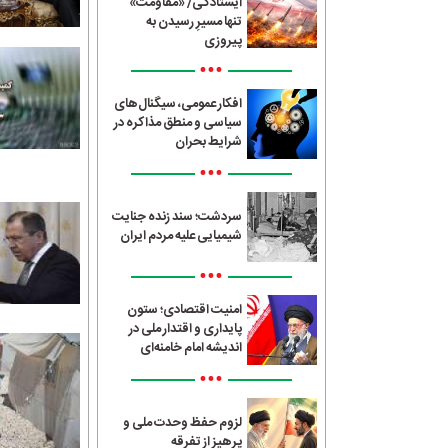
ایستادگی/ «مقاومت»
تنها مسیرِ رسیدن به
پیروزی
•••
افکار عمومی، سیگنال‌های
سیاسی و منطق مذاکره در
شرایط بحران
•••
سردشت؛ سند زنده جنایت
شیمیایی علیه مردم ایران
•••
امنیت اقتصادی؛ ستون
پایداری و اقتدار ملی در
اندیشه امام خامنه‌ای
•••
لزوم حفظ وحدت ملی و
پرهیز از تفرقه