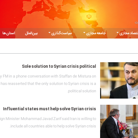
ت
تصاد مجازی
جامعه مجازی
سیاست‌گذاری
بین‌الملل
استان‌ها
Sole solution to Syrian crisis political
ty FM in a phone conversation with Staffan de Mistura on
s reasserted that the only solution to Syrian crisis is a
political solution.
Influential states must help solve Syrian crisis
ign Minister Mohammad Javad Zarif said Iran is willing to
include all countries able to help solve Syrian crisis.