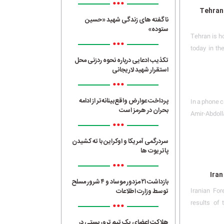
•••
Tehran 
ناگفته های زندگی شهید «حسین
ستوده»
Tehran is ho
•••
today in th
تکذیب ادعایی درباره نحوه ردزنی محل
استقرار شهید لاریجانی
•••
پرداخت عوارض واقع‌بینانه‌تر از ادامه
In a phone 
بحران در هرمز است
Amir-Abdoll
•••
سردرگمی آمریکا و اوکراین با ته کشیدن
پاتریوت ها
•••
Iran
بازداشت ۲۱ مزدور موساد و ۴ شرور مسلح
توسط وزارت اطلاعات
Iranian Fo
•••
results of
هلاکت اعضای یک تیم تروریستی در