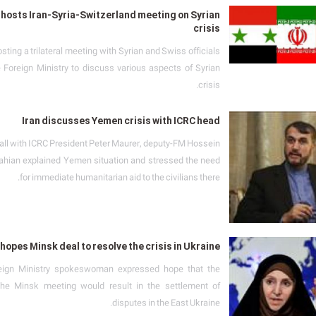
hosts Iran-Syria-Switzerland meeting on Syrian
crisis
sting a trilateral meeting with Syrian and Swiss officials
e Foreign Ministry to discuss various aspects of Syrian
crisis.
Iran discusses Yemen crisis with ICRC head
call with ICRC President Peter Maurer, deputy-FM Hossein
ahian explained Yemen situation and stressed the need
for immediate humanitarian aid to the civilians there.
 hopes Minsk deal to resolve the crisis in Ukraine
reign Ministry spokeswoman expressed hope that the
 the Minsk meeting would result in the settlement of
disputes in the East Ukraine.