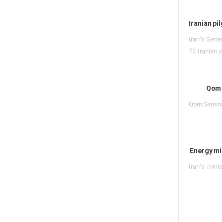
Iranian pi
Iran’s Gene
73 Iranian 
Qom 
Qom Seminar
Energy min
Iran’s mini