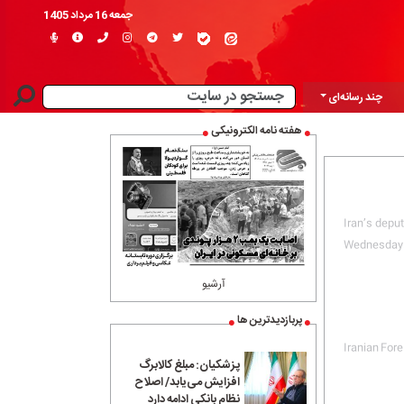
جمعه 16 مرداد 1405
چند رسانه‌ای
هفته نامه الکترونیکی
Iran’s depu
Wednesday ha
آرشیو
پربازدیدترین ها
Iranian Fore
پزشکیان: مبلغ کالابرگ
افزایش می‌یابد/ اصلاح
نظام بانکی ادامه دارد