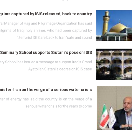
lgrims captured by ISIS released, back to country
ral Manager of Hajj and Pilgrimage Organization has said
pilgrims of Iraqi holy shrines who had been captured by
terrorist ISIS are back to Iran ‘safe and sound.’
Seminary School supports Sistani’s pose on ISIS
y School has issued a message to support Iraq’s Grand
Ayatollah Sistani’s decree on ISIS case.
ister: Iran on the verge of a serious water crisis
ster of energy has said the country is on the verge of a
serious water crisis for the years to come.