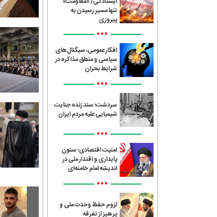
ایستادگی/ «مقاومت»
تنها مسیرِ رسیدن به
پیروزی
•••
افکار عمومی، سیگنال‌های
سیاسی و منطق مذاکره در
شرایط بحران
•••
سردشت؛ سند زنده جنایت
شیمیایی علیه مردم ایران
•••
امنیت اقتصادی؛ ستون
پایداری و اقتدار ملی در
اندیشه امام خامنه‌ای
•••
لزوم حفظ وحدت ملی و
پرهیز از تفرقه