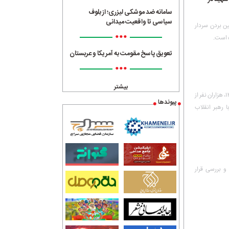
سامانه ضد موشکی لیزری؛ از بلوف
سیاسی تا واقعیت میدانی
 بین بردن سردار
•••
ه است.
تعویق پاسخ مقومت به آمریکا و عربستان
•••
بیشتر
در آستانه‌ی سالگرد قیام تاریخی مردم قم علیه رژیم پهلوی در ۱۹ دی ۱۳۵۶، هزاران نفر از
پیوندها
 رهبر انقلاب
و بررسی قرار