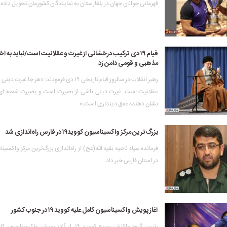
قهرمانی جوانان جهان در بلغارستان به نمایندگان کشورمان تحویل داده
قیام ۱۹ دی ترکیب درخشانی از غیرت و عقلانیت است/نباید به ا
مذهبی و قومی دامن زد
رهبر انقلاب در سالروز قیام تاریخی ۱۹ دی فرمودند: «هر ج
عقلانیت است. غیرت دینی ناشی از بصیرت است و بصیرت شعبه ای 
نشان دهنده عمق دینداری است.»
بزرگ‌ترین مرکز واکسیناسیون کووید۱۹ در فارس راه‌اندازی شد
در استان فارس خبر داد.
آغاز پویش واکسیناسیون کامل علیه کووید ۱۹ در جنوب کشور
رئیس گروه واکنش سریع کووید ۱۹، از آغاز پویش واکسی