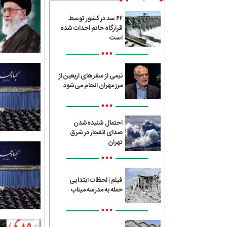
۶۲ سد در کشور توسط
قرارگاه خاتم احداث شده
است
•••
نیمی از سفرهای اربعین از
مرز مهران انجام می‌شود
•••
احتمال شنیده‌شدن
صدای انفجار در شرق
تهران
•••
فیلم | لحظات ابتدایی
حمله به مدرسه میناب
•••