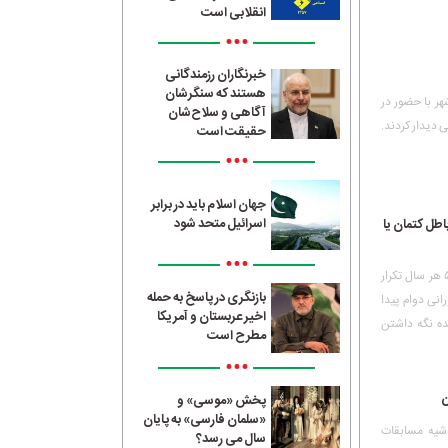
انقلابی است
•••
خبرنگاران رزمندگانی
هستند که سنگرشان
عی از مردم این شهر با حضور در
آگاهی و سلاح‌شان
ی دیدار کردند.
حقیقت است
•••
جهان اسلام باید در برابر
اسرائیل متحد شود
ن باطل کتمان یا
•••
حضرت آیت‌الله خامنه‌ای تاکید کردند: بزرگداشت نوزدهم دی سال ۵۶ هر سال تکرار
بازنگری در پاسخ به حمله
انی دوام پیدا
اخیر عربستان و آمریکا
نده نگه داشتن
مطرح است
•••
پخش «موسی» و
«سلمان فارسی» به پایان
۲۰۱ قزاقستان، در حاشیه مسابقات
سال می رسد؟