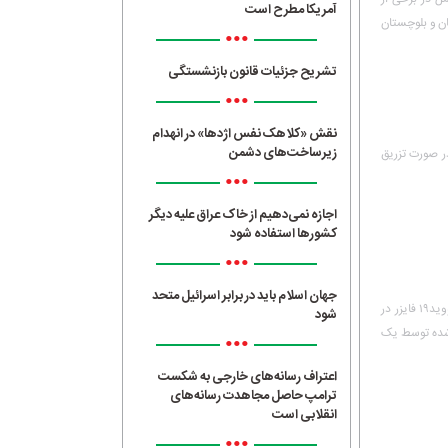
آمریکا مطرح است
ن و بلوچستان
•••
تشریح جزئیات قانون بازنشستگی
•••
نقش «کلاهک نفس اژدها» در انهدام
زیرساخت‌های دشمن
ر صورت تزریق
•••
اجازه نمی‌دهیم از خاک عراق علیه دیگر
کشورها استفاده شود
•••
جهان اسلام باید در برابر اسرائیل متحد
کمیسیونر ویروس کرونا در رژیم صهیونیستی هشدار داده واکسن کووید۱۹ فایزر در
شود
 شده توسط یک
•••
اعتراف رسانه‌های خارجی به شکست
ترامپ حاصل مجاهدت رسانه‌های
انقلابی است
•••