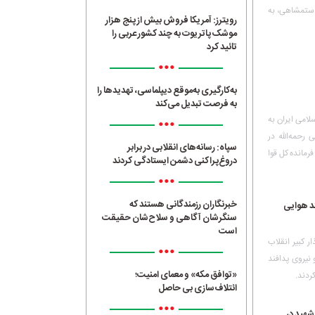
ردم قم علیه رژیم ستمشاهی، به
رویترز: آمریکا فروش بیش از پنج هزار
موشک پاتریوت به چند کشور عربی را
تائید کرد
•••
به‌کارگیری به‌موقع دیپلماسی، تهدیدها را
به فرصت تبدیل می‌کند
امی ایران به‌
•••
حمه‌الله‌ در
سپاه: رسانه‌های انقلابی در برابر
ه‌ای فرمانده کل قوا
دروغ‌پراکنی دشمن ایستادگی کردند
•••
خبرنگاران رزمندگانی هستند که
ند هوایی
سنگرشان آگاهی و سلاح‌شان حقیقت
است
 بنیانگذار کبیر انقلاب
•••
 نیروی پدافند
«توافق مکه» و معمای امنیت؛
ردند.
ائتلاف‌سازی بی حاصل
•••
شهید در