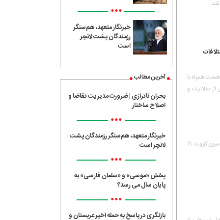
 شد.
•••
خبرنگار متعهد، هم‌سنگر
رزمندگان پشت لانچر
است
ختلافات
آخرین مطالب
ا غیرت دینی هست همراه با
از عقلانیت و
بحران ناترازی | ضرورت مدیریت تقاضا و
اصلاح ساختار
•••
خبرنگار متعهد، هم‌سنگر رزمندگان پشت
فرمانده سپاه ناحیه بقیه الله(عج) از راه‌اندازی بزرگ‌ترین مرکز واکسیناسیون کووید ۱۹
لانچر است
•••
پخش «موسی» و «سلمان فارسی» به
پایان سال می رسد؟
•••
بازنگری در پاسخ به حمله اخیر عربستان و
ناسیون کامل در برخی از