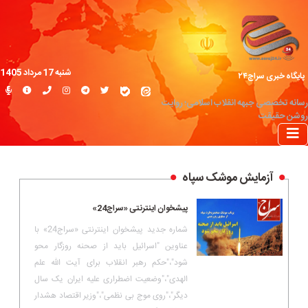
شنبه 17 مرداد 1405
پایگاه خبری سراج۲۴
رسانه تخصصی جبهه انقلاب اسلامی؛ روایت
روشن حقیقت
آزمایش موشک سپاه
پیشخوان اینترنتی «سراج24»
شماره جدید پیشخوان اینترنتی «سراج24» با
عناوین "اسرائیل باید از صحنه روزگار محو
شود"،"حکم رهبر انقلاب برای آیت الله علم
الهدی"،"وضعیت اضطراری علیه ایران یک سال
دیگر"،"روی موج بی نظمی"،"وزیر اقتصاد هشدار