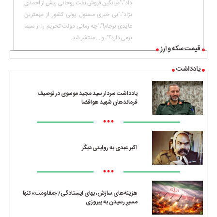
داد"،"میانگین فروش نفت روحانی بیش از احمدی
نژاد"،"بی خبری مسئول پولی کشور از مهمترین
عایدی برجام!"،"چه زمانی دولت تحریم را از سیما
برمی دارد؟"، و ... منتشر شد.
قیمت سکه و ارز
یادداشت
یادداشت سردار سید مجید موسوی در توصیف
فرماندهان شهید هوافضا
•••
اکبر عبدی به روایتی دیگر
•••
هزینه‌های سازش، بهای ایستادگی/ «مقاومت» تنها
مسیرِ رسیدن به پیروزی