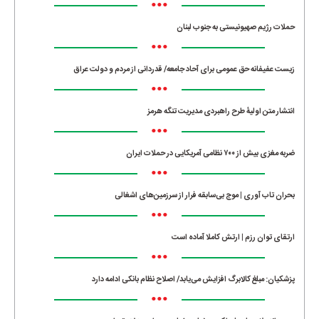
•••
حملات رژیم صهیونیستی به جنوب لبنان
•••
زیست عفیفانه حق عمومی برای آحاد جامعه/ قدردانی از مردم و دولت عراق
•••
انتشار متن اولیۀ طرح راهبردی مدیریت تنگه هرمز
•••
ضربه مغزی بیش از ۷۰۰ نظامی آمریکایی در حملات ایران
•••
بحران تاب آوری | موج بی‌سابقه فرار از سرزمین‌های اشغالی
•••
ارتقای توان رزم | ارتش کاملا آماده است
•••
پزشکیان: مبلغ کالابرگ افزایش می‌یابد/ اصلاح نظام بانکی ادامه دارد
•••