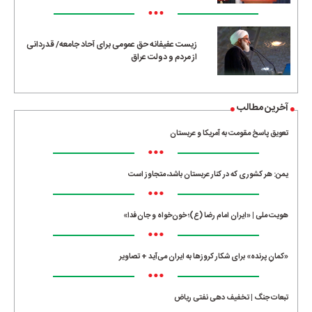
•••
زیست عفیفانه حق عمومی برای آحاد جامعه/ قدردانی
از مردم و دولت عراق
آخرین مطالب
تعویق پاسخ مقومت به آمریکا و عربستان
•••
یمن: هر کشوری که در کنار عربستان باشد، متجاوز است
•••
هویت ملی | «ایران امام رضا (ع)؛ خون‌خواه و جان‌فدا»
•••
«کمانِ پرنده» برای شکار کروزها به ایران می‌آید + تصاویر
•••
تبعات جنگ | تخفیف دهی نفتی ریاض