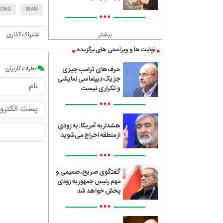
ONG
IRAN
•••
بیشتر
اشتراک گذاری
توئیت ها و ویراستی های برگزیده
نظرات کاربران
حرف‌های ترامپ چیزی
جز یک دیپلماسی نمایشی
و تکراری نیست
•••
هشدار به آمریکا: به زودی
از منطقه اخراج می‌شوید
•••
گفتگوی صریح، صمیمی و
مهم رئیس جمهور به زودی
پخش خواهد شد
•••