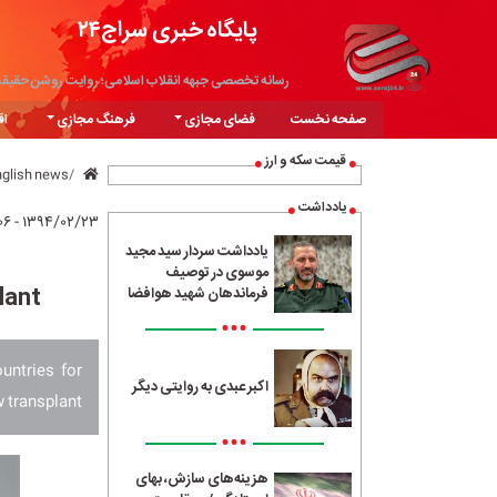
پایگاه خبری سراج۲۴
رسانه تخصصی جبهه انقلاب اسلامی؛ روایت روشن حقیق
صفحه نخست
فضای مجازی
فرهنگ مجازی
اق
قیمت سکه و ارز
nglish news
یادداشت
۱۳۹۴/۰۲/۲۳ - ۱۷:۰۶
یادداشت سردار سید مجید
موسوی در توصیف
lant
فرماندهان شهید هوافضا
•••
untries for
اکبر عبدی به روایتی دیگر
transplant.
•••
هزینه‌های سازش، بهای