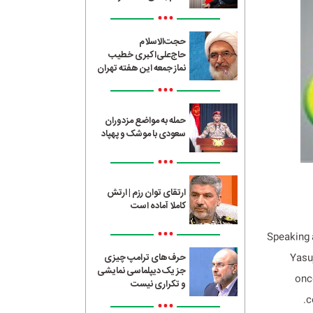
•••
حجت‌الاسلام
حاج‌علی‌اکبری خطیب
نماز جمعه این هفته تهران
•••
حمله به مواضع مزدوران
سعودی با موشک و پهپاد
•••
ارتقای توان رزم | ارتش
کاملا آماده است
•••
Speaking 
Yasu
حرف‌های ترامپ چیزی
جز یک دیپلماسی نمایشی
onc
و تکراری نیست
c
•••