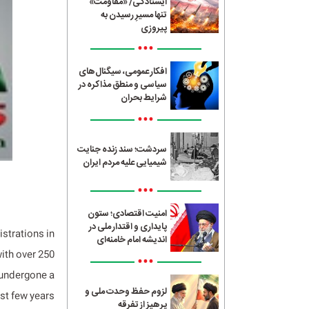
ایستادگی/ «مقاومت»
تنها مسیرِ رسیدن به
پیروزی
•••
افکار عمومی، سیگنال‌های
سیاسی و منطق مذاکره در
شرایط بحران
•••
سردشت؛ سند زنده جنایت
شیمیایی علیه مردم ایران
•••
امنیت اقتصادی؛ ستون
پایداری و اقتدار ملی در
strations in
اندیشه امام خامنه‌ای
ith over 250
•••
 undergone a
لزوم حفظ وحدت ملی و
st few years.
پرهیز از تفرقه