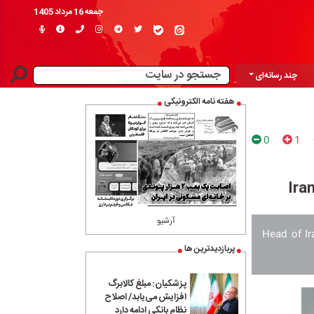
جمعه 16 مرداد 1405
چند رسانه‌ای
هفته نامه الکترونیکی
0
1
Ira
آرشیو
Head of Ir
پربازدیدترین ها
پزشکیان: مبلغ کالابرگ
افزایش می‌یابد/ اصلاح
نظام بانکی ادامه دارد