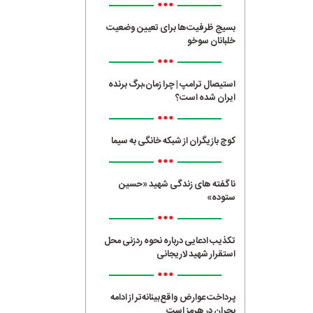
•••
بسیج ظرفیت‌ها برای تعیین وضعیت
خلبانان سوخو
•••
استیصال ترامپ | چرا زمان،برگ برنده
ایران شده است؟
•••
کوچ بازیگران از شبکه خانگی به سیما
•••
ناگفته های زندگی شهید «حسین
ستوده»
•••
تکذیب ادعایی درباره نحوه ردزنی محل
استقرار شهید لاریجانی
•••
پرداخت عوارض واقع‌بینانه‌تر از ادامه
بحران در هرمز است