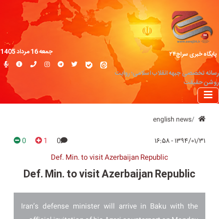
جمعه 16 مرداد 1405
پایگاه خبری سراج۲۴
رسانه تخصصی جبهه انقلاب اسلامی؛ روایت
روشن حقیقت
english news
0
1
0
۱۳۹۴/۰۱/۳۱ - ۱۶:۵۸
Def. Min. to visit Azerbaijan Republic
Def. Min. to visit Azerbaijan Republic
Iran’s defense minister will arrive in Baku with the