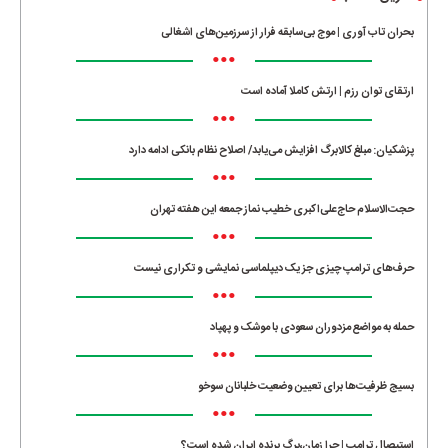
بحران تاب آوری | موج بی‌سابقه فرار از سرزمین‌های اشغالی
•••
ارتقای توان رزم | ارتش کاملا آماده است
•••
پزشکیان: مبلغ کالابرگ افزایش می‌یابد/ اصلاح نظام بانکی ادامه دارد
•••
حجت‌الاسلام حاج‌علی‌اکبری خطیب نماز جمعه این هفته تهران
•••
حرف‌های ترامپ چیزی جز یک دیپلماسی نمایشی و تکراری نیست
•••
حمله به مواضع مزدوران سعودی با موشک و پهپاد
•••
بسیج ظرفیت‌ها برای تعیین وضعیت خلبانان سوخو
•••
استیصال ترامپ | چرا زمان،برگ برنده ایران شده است؟