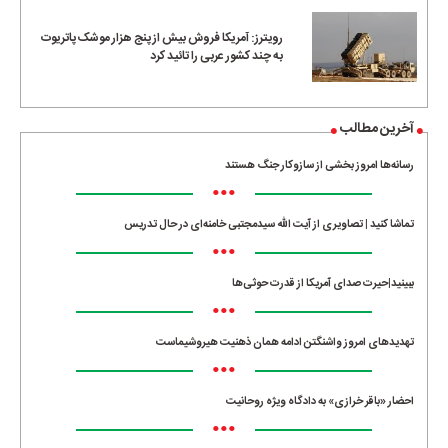
رویترز: آمریکا فروش بیش از پنج هزار موشک پاتریوت
به چند کشور عربی را تائید کرد
آخرین مطالب
رسانه‌ها امروز بخشی از سازوکار جنگ هستند
•••
تماشا کنید | تصاویری از آیت الله سیدمجتبی خامنه‌ای در حال تدریس
•••
ببینید|حیرت صدای آمریکا از قدرت حوثی‌ها
•••
تهدیدهای امروز واشنگتن ادامه همان ذهنیت هیروشیماست
•••
احضار «باقر خرازی» به دادگاه ویژه روحانیت
•••