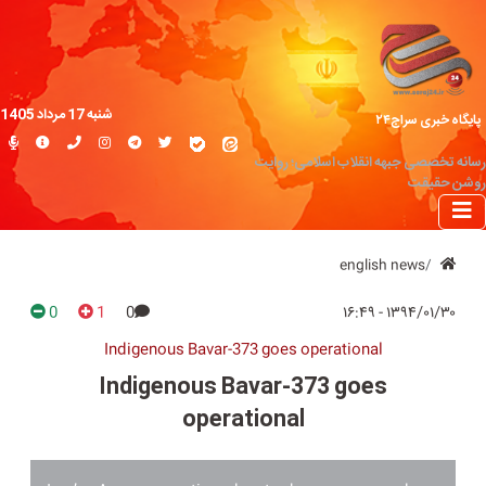
شنبه 17 مرداد 1405
پایگاه خبری سراج۲۴
رسانه تخصصی جبهه انقلاب اسلامی؛ روایت
روشن حقیقت
english news
0
1
0
۱۳۹۴/۰۱/۳۰ - ۱۶:۴۹
Indigenous Bavar-373 goes operational
Indigenous Bavar-373 goes
operational