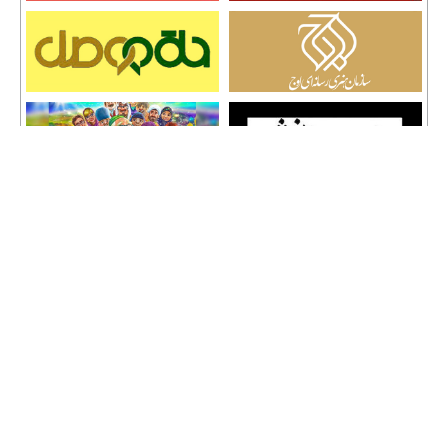
تمامی حقوق نشر مطالب و حق کپی رایت برای وب سایت سراج 24 محفوظ است و هرگونه
کپی برداری پیگرد قانونی دارد.
info [@] seraj24.ir