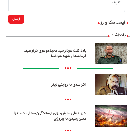
ارسال
قیمت سکه و ارز
یادداشت
یادداشت سردار سید مجید موسوی در توصیف
فرماندهان شهید هوافضا
•••
اکبر عبدی به روایتی دیگر
•••
هزینه‌های سازش، بهای ایستادگی/ «مقاومت» تنها
مسیرِ رسیدن به پیروزی
•••