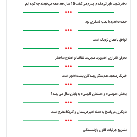
دختر شهید طهرانی‌مقدم: پدرم می‌گفت 15 سال بعد همه می‌فهمند چه کرده‌ایم
•••
حمله به لامرد با بمب فسفری بود
•••
توافق با عمان نزدیک است
•••
بحران ناترازی | ضرورت مدیریت تقاضا و اصلاح ساختار
•••
خبرنگار متعهد، هم‌سنگر رزمندگان پشت لانچر است
•••
پخش «موسی» و «سلمان فارسی» به پایان سال می رسد؟
•••
بازنگری در پاسخ به حمله اخیر عربستان و آمریکا مطرح است
•••
تشریح جزئیات قانون بازنشستگی