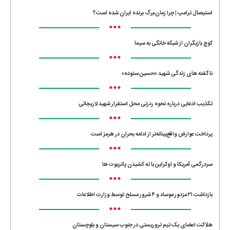
استیصال ترامپ | چرا زمان،برگ برنده ایران شده است؟
•••
کوچ بازیگران از شبکه خانگی به سیما
•••
ناگفته های زندگی شهید «حسین ستوده»
•••
تکذیب ادعایی درباره نحوه ردزنی محل استقرار شهید لاریجانی
•••
پرداخت عوارض واقع‌بینانه‌تر از ادامه بحران در هرمز است
•••
سردرگمی آمریکا و اوکراین با ته کشیدن پاتریوت ها
•••
بازداشت ۲۱ مزدور موساد و ۴ شرور مسلح توسط وزارت اطلاعات
•••
هلاکت اعضای یک تیم تروریستی در جنوب سیستان و بلوچستان