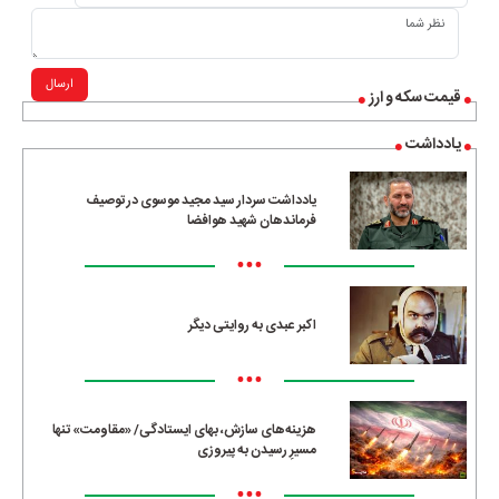
ارسال
قیمت سکه و ارز
یادداشت
یادداشت سردار سید مجید موسوی در توصیف
فرماندهان شهید هوافضا
•••
اکبر عبدی به روایتی دیگر
•••
هزینه‌های سازش، بهای ایستادگی/ «مقاومت» تنها
مسیرِ رسیدن به پیروزی
•••