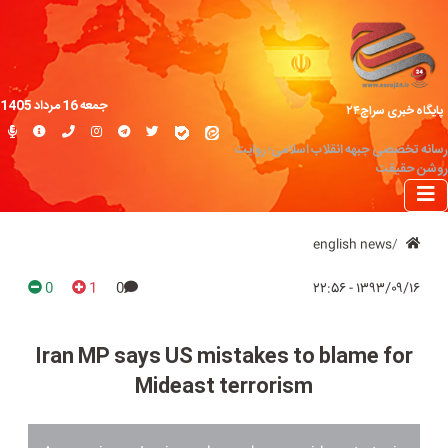
جمعه 16 مرداد 1405
پایگاه خبری سراج۲۴
رسانه تخصصی جبهه انقلاب اسلامی؛ روایت
روشن حقیقت
english news
0
1
0
۱۳۹۳/۰۹/۱۶ - ۲۲:۵۶
Iran MP says US mistakes to blame for
Mideast terrorism