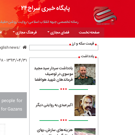
پایگاه خبری سراج۲۴
رسانه تخصصی جبهه انقلاب اسلامی؛ روایت روشن حقیق
صفحه نخست
فضای مجازی
فرهنگ مجازی
اق
قیمت سکه و ارز
nglish news
یادداشت
۱۳۹۳/۰۴/۳۱ - ۱۷:۴۸
یادداشت سردار سید مجید
موسوی در توصیف
فرماندهان شهید هوافضا
•••
 people for
اکبر عبدی به روایتی دیگر
for Gazans.
•••
هزینه‌های سازش، بهای