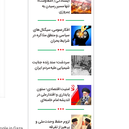
ایستادگی/ «مقاومت»
تنها مسیرِ رسیدن به
پیروزی
•••
افکار عمومی، سیگنال‌های
سیاسی و منطق مذاکره در
شرایط بحران
•••
سردشت؛ سند زنده جنایت
شیمیایی علیه مردم ایران
•••
امنیت اقتصادی؛ ستون
پایداری و اقتدار ملی در
اندیشه امام خامنه‌ای
•••
لزوم حفظ وحدت ملی و
پرهیز از تفرقه
eople in Gaza