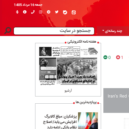
جمعه 16 مرداد 1405
چند رسانه‌ای
هفته نامه الکترونیکی
0
1
آرشیو
Iran’s Red
پربازدیدترین ها
پزشکیان: مبلغ کالابرگ
افزایش می‌یابد/ اصلاح
نظام بانکی ادامه دارد