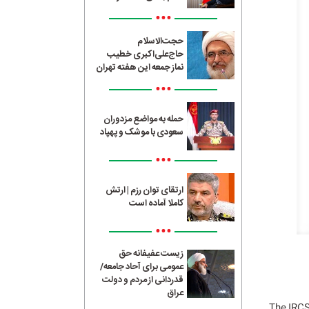
•••
حجت‌الاسلام
حاج‌علی‌اکبری خطیب
نماز جمعه این هفته تهران
•••
حمله به مواضع مزدوران
سعودی با موشک و پهپاد
•••
ارتقای توان رزم | ارتش
کاملا آماده است
•••
زیست عفیفانه حق
عمومی برای آحاد جامعه/
قدردانی از مردم و دولت
عراق
The IRCS