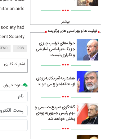
itarian aids.
•••
بیشتر
 society had
توئیت ها و ویراستی های برگزیده
cent Society.
حرف‌های ترامپ چیزی
جز یک دیپلماسی نمایشی
SEND
IRCS
و تکراری نیست
•••
اشتراک گذاری
هشدار به آمریکا: به زودی
از منطقه اخراج می‌شوید
نظرات کاربران
•••
گفتگوی صریح، صمیمی و
مهم رئیس جمهور به زودی
پخش خواهد شد
•••