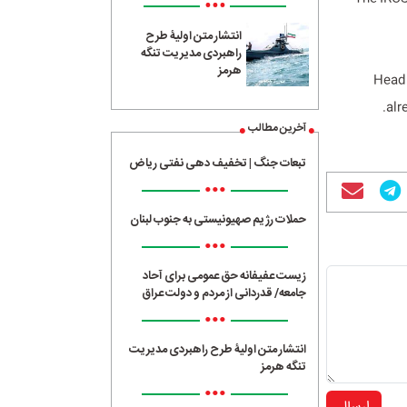
•••
انتشار متن اولیۀ طرح
راهبردی مدیریت تنگه
هرمز
Head 
alr
آخرین مطالب
تبعات جنگ | تخفیف دهی نفتی ریاض
•••
حملات رژیم صهیونیستی به جنوب لبنان
•••
زیست عفیفانه حق عمومی برای آحاد
جامعه/ قدردانی از مردم و دولت عراق
•••
انتشار متن اولیۀ طرح راهبردی مدیریت
تنگه هرمز
•••