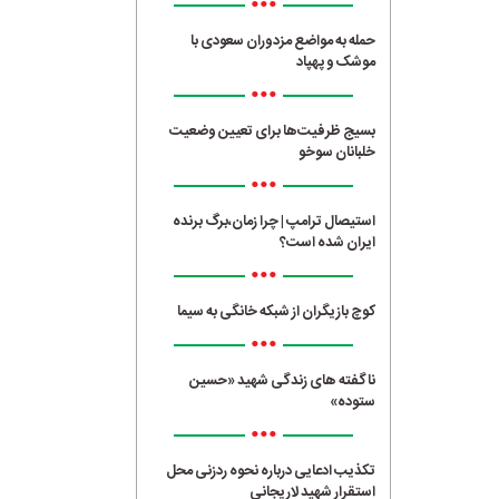
•••
حمله به مواضع مزدوران سعودی با
موشک و پهپاد
•••
بسیج ظرفیت‌ها برای تعیین وضعیت
خلبانان سوخو
•••
استیصال ترامپ | چرا زمان،برگ برنده
ایران شده است؟
•••
کوچ بازیگران از شبکه خانگی به سیما
•••
ناگفته های زندگی شهید «حسین
ستوده»
•••
تکذیب ادعایی درباره نحوه ردزنی محل
استقرار شهید لاریجانی