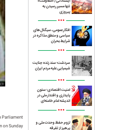
ایستادگی/ «مقاومت»
تنها مسیرِ رسیدن به
پیروزی
•••
افکار عمومی، سیگنال‌های
سیاسی و منطق مذاکره در
شرایط بحران
•••
سردشت؛ سند زنده جنایت
شیمیایی علیه مردم ایران
•••
امنیت اقتصادی؛ ستون
پایداری و اقتدار ملی در
اندیشه امام خامنه‌ای
•••
n Parliament
لزوم حفظ وحدت ملی و
n on Sunday.
پرهیز از تفرقه