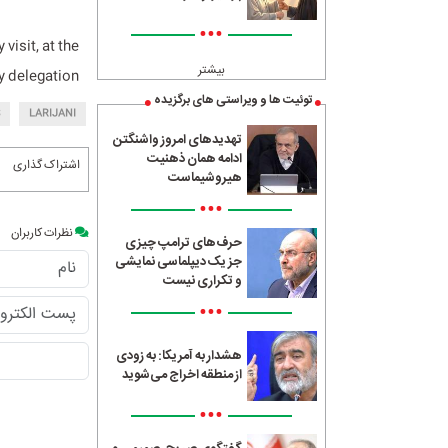
•••
visit, at the
بیشتر
y delegation.
توئیت ها و ویراستی های برگزیده
LARIJANI
تهدیدهای امروز واشنگتن
ادامه همان ذهنیت
اشتراک گذاری
هیروشیماست
•••
نظرات کاربران
حرف‌های ترامپ چیزی
جز یک دیپلماسی نمایشی
و تکراری نیست
•••
هشدار به آمریکا: به زودی
از منطقه اخراج می‌شوید
•••