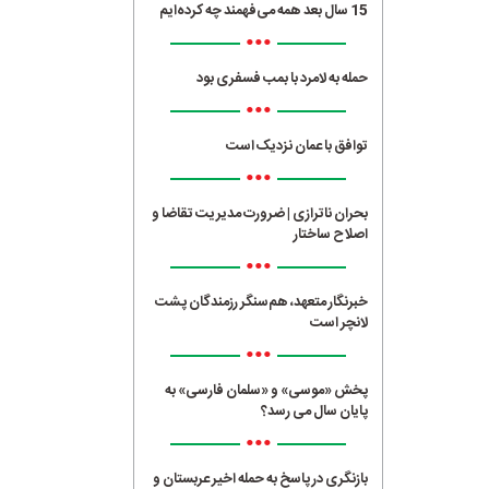
15 سال بعد همه می‌فهمند چه کرده‌ایم
•••
حمله به لامرد با بمب فسفری بود
•••
توافق با عمان نزدیک است
•••
بحران ناترازی | ضرورت مدیریت تقاضا و
اصلاح ساختار
•••
خبرنگار متعهد، هم‌سنگر رزمندگان پشت
لانچر است
•••
پخش «موسی» و «سلمان فارسی» به
پایان سال می رسد؟
•••
بازنگری در پاسخ به حمله اخیر عربستان و