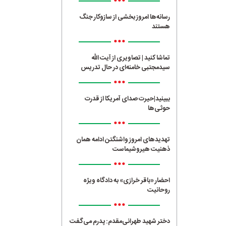
•••
رسانه‌ها امروز بخشی از سازوکار جنگ
هستند
•••
تماشا کنید | تصاویری از آیت الله
سیدمجتبی خامنه‌ای در حال تدریس
•••
ببینید|حیرت صدای آمریکا از قدرت
حوثی‌ها
•••
تهدیدهای امروز واشنگتن ادامه همان
ذهنیت هیروشیماست
•••
احضار «باقر خرازی» به دادگاه ویژه
روحانیت
•••
دختر شهید طهرانی‌مقدم: پدرم می‌گفت