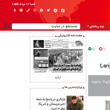
شنبه 17 مرداد 1405
چند رسانه‌ای
هفته نامه الکترونیکی
0
1
Lari
آرشیو
Iran’s Pa
پربازدیدترین ها
بازنگری در پاسخ به حمله
اخیر عربستان و آمریکا
مطرح است