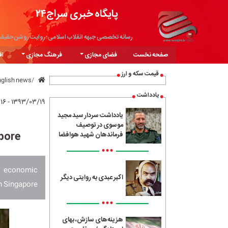
پایگاه خبری سراج۲۴
رسانه تخصصی جبهه انقلاب اسلامی؛ روایت روشن حقیق
صفحه نخست
فضای مجازی
فرهنگ مجازی
اق
قیمت سکه و ارز
nglish news
یادداشت
۱۳۹۳/۰۳/۱۹ - ۱۷:۱۶
یادداشت سردار سید مجید
موسوی در توصیف
apore
فرماندهان شهید هوافضا
•••
d economic
اکبر عبدی به روایتی دیگر
h Singapore.
•••
هزینه‌های سازش، بهای